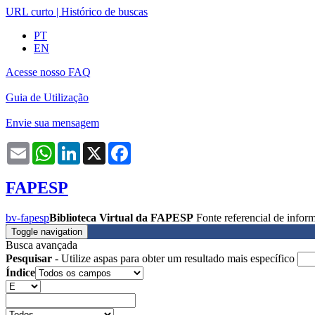
URL curto
|
Histórico de buscas
PT
EN
Acesse nosso FAQ
Guia de Utilização
Envie sua mensagem
Email
WhatsApp
LinkedIn
X
Facebook
FAPESP
bv-fapesp
Biblioteca Virtual da FAPESP
Fonte referencial de info
Toggle navigation
Busca avançada
Pesquisar
- Utilize aspas para obter um resultado mais específico
Índice