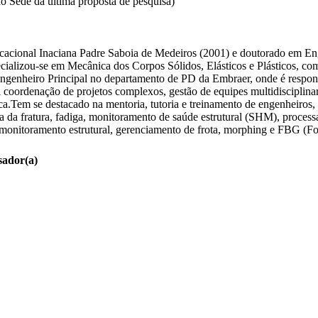
ão Sede da última proposta de pesquisa)
cional Inaciana Padre Saboia de Medeiros (2001) e doutorado em Eng
izou-se em Mecânica dos Corpos Sólidos, Elásticos e Plásticos, com ên
genheiro Principal no departamento de PD da Embraer, onde é responsá
a coordenação de projetos complexos, gestão de equipes multidisciplina
a.Tem se destacado na mentoria, tutoria e treinamento de engenheiros,
a fratura, fadiga, monitoramento de saúde estrutural (SHM), processame
 monitoramento estrutural, gerenciamento de frota, morphing e FBG (Fon
sador(a)