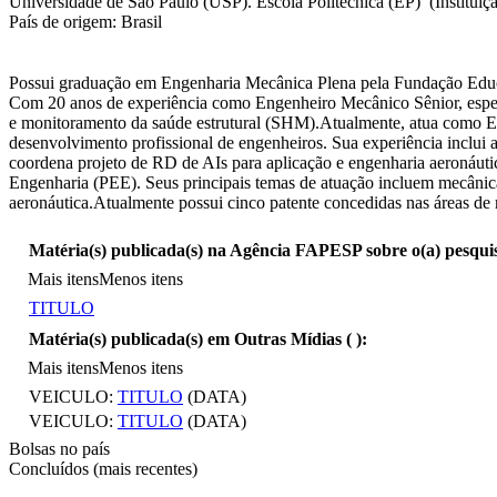
Universidade de São Paulo (USP). Escola Politécnica (EP) (Instituiç
País de origem: Brasil
Possui graduação em Engenharia Mecânica Plena pela Fundação Educa
Com 20 anos de experiência como Engenheiro Mecânico Sênior, especial
e monitoramento da saúde estrutural (SHM).Atualmente, atua como En
desenvolvimento profissional de engenheiros. Sua experiência inclui 
coordena projeto de RD de AIs para aplicação e engenharia aeronáutic
Engenharia (PEE). Seus principais temas de atuação incluem mecânica d
aeronáutica.Atualmente possui cinco patente concedidas nas áreas de
Matéria(s) publicada(s) na Agência FAPESP sobre o(a) pesqui
Mais itens
Menos itens
TITULO
Matéria(s) publicada(s) em Outras Mídias (
):
Mais itens
Menos itens
VEICULO:
TITULO
(DATA)
VEICULO:
TITULO
(DATA)
Bolsas no país
Concluídos (mais recentes)