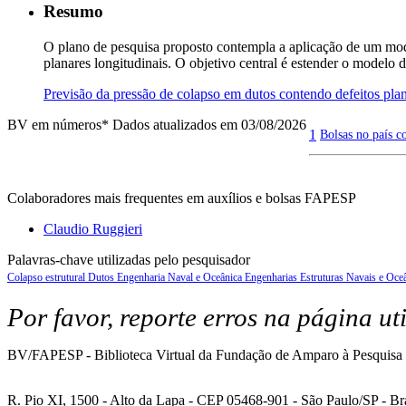
Resumo
O plano de pesquisa proposto contempla a aplicação de um mode
planares longitudinais. O objetivo central é estender o modelo
Previsão da pressão de colapso em dutos contendo defeitos p
BV em números
* Dados atualizados em 03/08/2026
1
Bolsas no país c
Colaboradores mais frequentes em auxílios e bolsas FAPESP
Claudio Ruggieri
Palavras-chave utilizadas pelo pesquisador
Colapso estrutural
Dutos
Engenharia Naval e Oceânica
Engenharias
Estruturas Navais e Oce
Por favor, reporte erros na página ut
BV/FAPESP - Biblioteca Virtual da Fundação de Amparo à Pesquisa 
R. Pio XI, 1500 - Alto da Lapa - CEP 05468-901 - São Paulo/SP - Bra