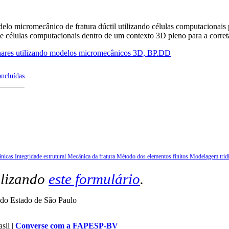
lo micromecânico de fratura dúctil utilizando células computacionais 
 de células computacionais dentro de um contexto 3D pleno para a corre
lanares utilizando modelos micromecânicos 3D, BP.DD
oncluídas
ânicas
Integridade estrutural
Mecânica da fratura
Método dos elementos finitos
Modelagem trid
ilizando
este formulário
.
do Estado de São Paulo
sil |
Converse com a FAPESP-BV