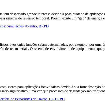
 tem despertado grande interesse devido à possibilidade de aplicações
 pela simetria de reversão temporal. Porém, existe um "gap" de energia
icos: Simulações ab-initio, BP.PD
e dispositivos cujas funções sejam determinadas, por exemplo, por uma
ação destes materiais. O recente desenvolvimento de equipamentos que 
romissores para aplicações fotovoltaicas devido à sua forte absorção óp
desafio significativo, uma vez que processos de degradação são freque
perfície de Perovskitas de Haleto, BE.EP.PD