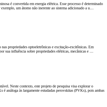
minosa é convertida em energia elétrica. Esse processo é determinado
por exemplo, um átomo não inerente ao sistema adicionado a u…
o nas propriedades optoeletrônicas e excitação-excitônicas. Em
por sua influência sobre propriedades elétricas, mecânicas e …
ável. Neste contexto, este projeto de pesquisa visa explorar o
s é análoga às largamente estudadas perovskitas (PVKs), pois ambas