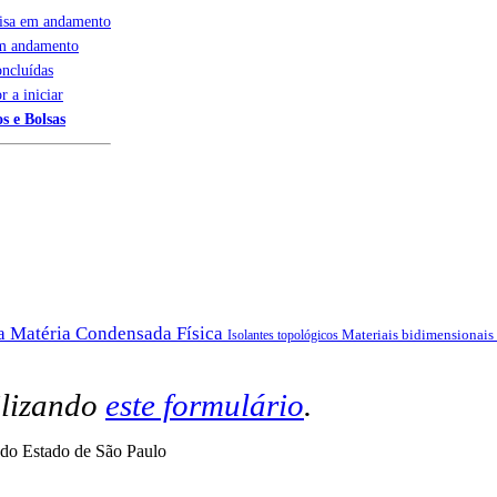
uisa em andamento
em andamento
oncluídas
r a iniciar
s e Bolsas
da Matéria Condensada
Física
Materiais bidimensionais
Isolantes topológicos
ilizando
este formulário
.
do Estado de São Paulo