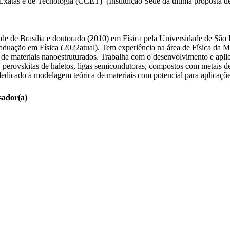
xatas e de Tecnologia (CCET) (Instituição Sede da última proposta de
de de Brasília e doutorado (2010) em Física pela Universidade de São
uação em Física (2022atual). Tem experiência na área de Física da 
ônico de materiais nanoestruturados. Trabalha com o desenvolvimento e a
 perovskitas de haletos, ligas semicondutoras, compostos com metais de 
cado à modelagem teórica de materiais com potencial para aplicações 
sador(a)