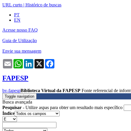
URL curto
|
Histórico de buscas
PT
EN
Acesse nosso FAQ
Guia de Utilização
Envie sua mensagem
Email
WhatsApp
LinkedIn
X
Facebook
FAPESP
bv-fapesp
Biblioteca Virtual da FAPESP
Fonte referencial de info
Toggle navigation
Busca avançada
Pesquisar
- Utilize aspas para obter um resultado mais específico
Índice