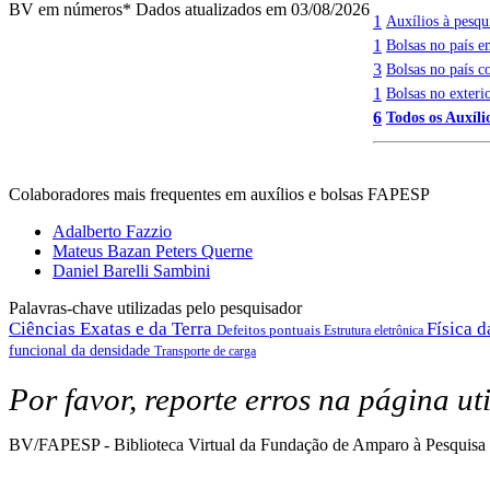
BV em números
* Dados atualizados em 03/08/2026
1
Auxílios à pesq
1
Bolsas no país 
3
Bolsas no país c
1
Bolsas no exterio
6
Todos os Auxílio
Colaboradores mais frequentes em auxílios e bolsas FAPESP
Adalberto Fazzio
Mateus Bazan Peters Querne
Daniel Barelli Sambini
Palavras-chave utilizadas pelo pesquisador
Ciências Exatas e da Terra
Física 
Defeitos pontuais
Estrutura eletrônica
funcional da densidade
Transporte de carga
Por favor, reporte erros na página ut
BV/FAPESP - Biblioteca Virtual da Fundação de Amparo à Pesquisa 