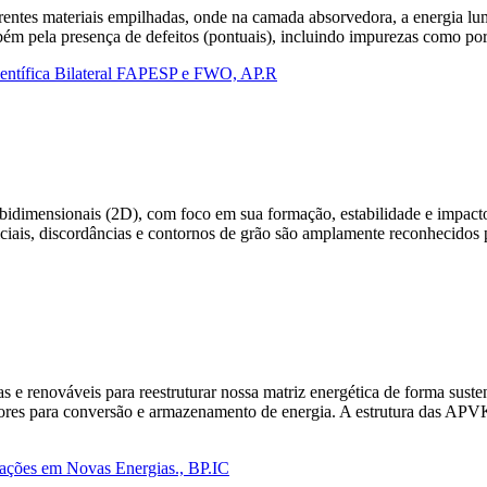
ferentes materiais empilhadas, onde na camada absorvedora, a energia lu
mbém pela presença de defeitos (pontuais), incluindo impurezas como 
entífica Bilateral FAPESP e FWO, AP.R
is bidimensionais (2D), com foco em sua formação, estabilidade e impact
ticiais, discordâncias e contornos de grão são amplamente reconhecidos 
 renováveis para reestruturar nossa matriz energética de forma sustent
ores para conversão e armazenamento de energia. A estrutura das APVK
icações em Novas Energias., BP.IC