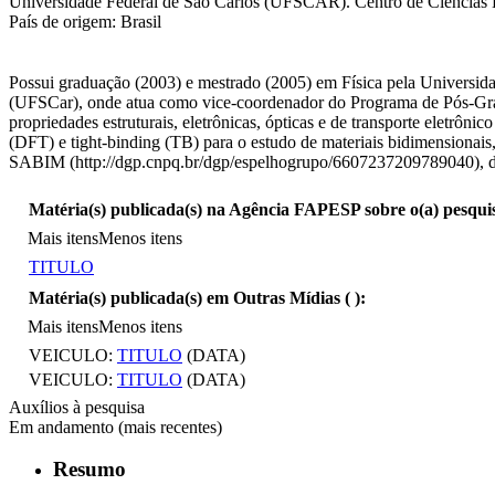
Universidade Federal de São Carlos (UFSCAR). Centro de Ciências E
País de origem: Brasil
Possui graduação (2003) e mestrado (2005) em Física pela Universida
(UFSCar), onde atua como vice-coordenador do Programa de Pós-Grad
propriedades estruturais, eletrônicas, ópticas e de transporte eletr
(DFT) e tight-binding (TB) para o estudo de materiais bidimensionais,
SABIM (http://dgp.cnpq.br/dgp/espelhogrupo/6607237209789040), dedi
Matéria(s) publicada(s) na Agência FAPESP sobre o(a) pesqui
Mais itens
Menos itens
TITULO
Matéria(s) publicada(s) em Outras Mídias (
):
Mais itens
Menos itens
VEICULO:
TITULO
(DATA)
VEICULO:
TITULO
(DATA)
Auxílios à pesquisa
Em andamento (mais recentes)
Resumo