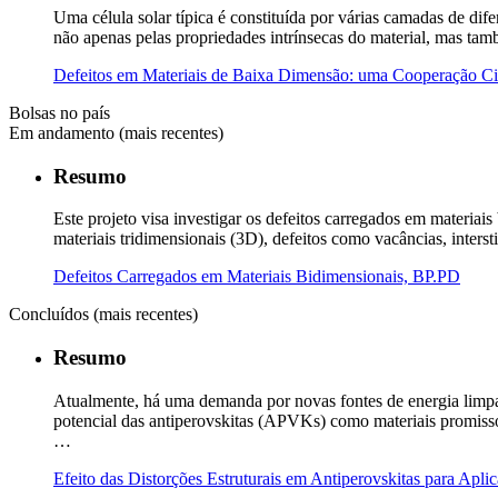
Uma célula solar típica é constituída por várias camadas de di
não apenas pelas propriedades intrínsecas do material, mas ta
Defeitos em Materiais de Baixa Dimensão: uma Cooperação Ci
Bolsas no país
Em andamento (mais recentes)
Resumo
Este projeto visa investigar os defeitos carregados em materia
materiais tridimensionais (3D), defeitos como vacâncias, inters
Defeitos Carregados em Materiais Bidimensionais, BP.PD
Concluídos (mais recentes)
Resumo
Atualmente, há uma demanda por novas fontes de energia limpas e
potencial das antiperovskitas (APVKs) como materiais promiss
…
Efeito das Distorções Estruturais em Antiperovskitas para Apl