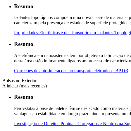
Resumo
Isolantes topológicos compõem uma nova classe de materiais que
caracterizam pela presença de estados de superfície protegidos
Propriedades Eletrônicas e de Transporte em Isolantes Topológ
Resumo
A eletrônica em nanosistemas tem por objetivo a fabricação d
nesta área estão intimamente ligados ao processo de caracteriz
Correcoes de auto-interacoes no transporte eletronico., BP.DR
Bolsas no Exterior
A iniciar (mais recentes)
Resumo
Perovskitas à base de haletos têm se destacado como materiais p
vantagens, a estabilidade em longo prazo ainda representa um 
Investigação de Defeitos Pontuais Carregados e Neutros na Su