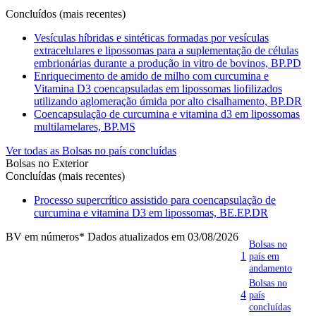
Concluídos (mais recentes)
Vesículas híbridas e sintéticas formadas por vesículas
extracelulares e lipossomas para a suplementação de células
embrionárias durante a produção in vitro de bovinos, BP.PD
Enriquecimento de amido de milho com curcumina e
Vitamina D3 coencapsuladas em lipossomas liofilizados
utilizando aglomeração úmida por alto cisalhamento, BP.DR
Coencapsulação de curcumina e vitamina d3 em lipossomas
multilamelares, BP.MS
Ver todas as Bolsas no país concluídas
Bolsas no Exterior
Concluídas (mais recentes)
Processo supercrítico assistido para coencapsulação de
curcumina e vitamina D3 em lipossomas, BE.EP.DR
BV em números
* Dados atualizados em 03/08/2026
Bolsas no
1
país em
andamento
Bolsas no
4
país
concluídas