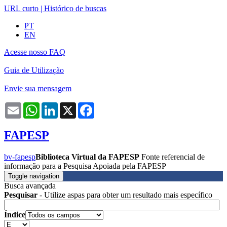
URL curto
|
Histórico de buscas
PT
EN
Acesse nosso FAQ
Guia de Utilização
Envie sua mensagem
Email
WhatsApp
LinkedIn
X
Facebook
FAPESP
bv-fapesp
Biblioteca Virtual da FAPESP
Fonte referencial de
informação para a Pesquisa Apoiada pela FAPESP
Toggle navigation
Busca avançada
Pesquisar
- Utilize aspas para obter um resultado mais específico
Índice