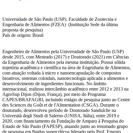
Universidade de São Paulo (USP). Faculdade de Zootecnia e
Engenharia de Alimentos (FZEA) (Instituição Sede da última
proposta de pesquisa)
País de origem: Brasil
Engenheiro de Alimentos pela Universidade de São Paulo (USP)
desde 2015, com Mestrado (2017) e Doutorado (2021) em Ciências
da Engenharia de Alimentos pela mesma instituição. Possui sólida
trajetória acadêmica e científica na área de Engenharia de Alimentos,
com atuação voltada à micro e nanoencapsulação de compostos
bioativos, sistemas coloidais, nanotecnologia aplicada a alimentos e
desenvolvimento de ingredientes funcionais. No âmbito
internacional, realizou intercâmbio acadêmico entre 2012 e 2013 na
AgroSup Dijon (Dijon, França), por meio do Programa
CAPES/BRAFAGRI, incluindo estágio de pesquisa junto ao Centre
des Sciences du Goût et de l'Alimentation (CSGA). Durante o
doutorado, desenvolveu período de Doutorado Sanduíche na
Università degli Studi di Salerno (UNISA, Itália), entre 2019 e
2020, com financiamento da Fundação de Amparo à Pesquisa do
Estado de São Paulo (FAPESP), atuando junto ao renomado grupo
de pesquisa em fluidos supercríticos liderado pelo Prof. Ernesto