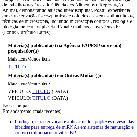
de trabalhos nas áreas de Ciência dos Alimentos e Reprodução
Animal, demonstrando atuação interdisciplinar. Possui experiência
em caracterização físico-química de coloides e sistemas alimentícios,
técnicas de microscopia, incluindo microscopia confocal, reologia e
biologia molecular aplicada. E-mail: matheus.chaves@usp.br
(Fonte: Currículo Lattes)
Matéria(s) publicada(s) na Agência FAPESP sobre o(a)
pesquisador(a)
Mais itens
Menos itens
TITULO
Matéria(s) publicada(s) em Outras Mídias (
):
Mais itens
Menos itens
VEICULO:
TITULO
(DATA)
VEICULO:
TITULO
(DATA)
Bolsas no país
Em andamento (mais recentes)
Produção, caracterização e aplicação de lipoplexes e vesículas
híbridas para entrega de miRNAs em sistemas de maturação e
cultivo embrionário in vitro, BP.TT