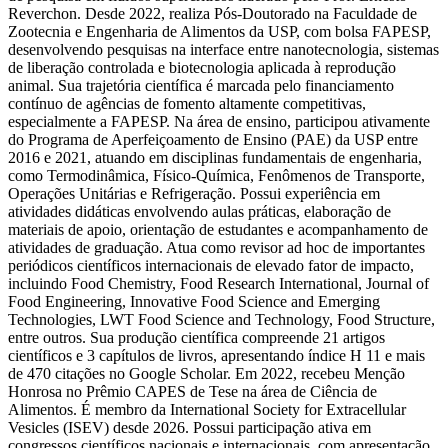
Reverchon. Desde 2022, realiza Pós-Doutorado na Faculdade de
Zootecnia e Engenharia de Alimentos da USP, com bolsa FAPESP,
desenvolvendo pesquisas na interface entre nanotecnologia, sistemas
de liberação controlada e biotecnologia aplicada à reprodução
animal. Sua trajetória científica é marcada pelo financiamento
contínuo de agências de fomento altamente competitivas,
especialmente a FAPESP. Na área de ensino, participou ativamente
do Programa de Aperfeiçoamento de Ensino (PAE) da USP entre
2016 e 2021, atuando em disciplinas fundamentais de engenharia,
como Termodinâmica, Físico-Química, Fenômenos de Transporte,
Operações Unitárias e Refrigeração. Possui experiência em
atividades didáticas envolvendo aulas práticas, elaboração de
materiais de apoio, orientação de estudantes e acompanhamento de
atividades de graduação. Atua como revisor ad hoc de importantes
periódicos científicos internacionais de elevado fator de impacto,
incluindo Food Chemistry, Food Research International, Journal of
Food Engineering, Innovative Food Science and Emerging
Technologies, LWT Food Science and Technology, Food Structure,
entre outros. Sua produção científica compreende 21 artigos
científicos e 3 capítulos de livros, apresentando índice H 11 e mais
de 470 citações no Google Scholar. Em 2022, recebeu Menção
Honrosa no Prêmio CAPES de Tese na área de Ciência de
Alimentos. É membro da International Society for Extracellular
Vesicles (ISEV) desde 2026. Possui participação ativa em
congressos científicos nacionais e internacionais, com apresentação