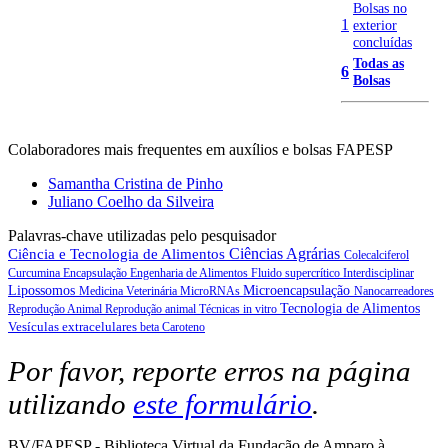
Bolsas no
1
exterior
concluídas
Todas as
6
Bolsas
Colaboradores mais frequentes em auxílios e bolsas FAPESP
Samantha Cristina de Pinho
Juliano Coelho da Silveira
Palavras-chave utilizadas pelo pesquisador
Ciências Agrárias
Ciência e Tecnologia de Alimentos
Colecalciferol
Curcumina
Encapsulação
Engenharia de Alimentos
Fluido supercrítico
Interdisciplinar
Lipossomos
Microencapsulação
Medicina Veterinária
MicroRNAs
Nanocarreadores
Tecnologia de Alimentos
Reprodução Animal
Reprodução animal
Técnicas in vitro
Vesículas extracelulares
beta Caroteno
Por favor, reporte erros na página
utilizando
este formulário
.
BV/FAPESP - Biblioteca Virtual da Fundação de Amparo à