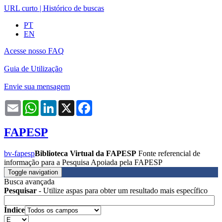
URL curto
|
Histórico de buscas
PT
EN
Acesse nosso FAQ
Guia de Utilização
Envie sua mensagem
Email
WhatsApp
LinkedIn
X
Facebook
FAPESP
bv-fapesp
Biblioteca Virtual da FAPESP
Fonte referencial de
informação para a Pesquisa Apoiada pela FAPESP
Toggle navigation
Busca avançada
Pesquisar
- Utilize aspas para obter um resultado mais específico
Índice