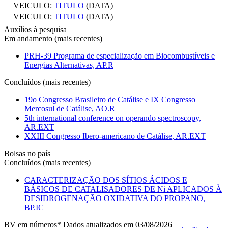
VEICULO:
TITULO
(DATA)
VEICULO:
TITULO
(DATA)
Auxílios à pesquisa
Em andamento (mais recentes)
PRH-39 Programa de especialização em Biocombustíveis e
Energias Alternativas, AP.R
Concluídos (mais recentes)
19o Congresso Brasileiro de Catálise e IX Congresso
Mercosul de Catálise, AO.R
5th international conference on operando spectroscopy,
AR.EXT
XXIII Congresso Ibero-americano de Catálise, AR.EXT
Bolsas no país
Concluídos (mais recentes)
CARACTERIZAÇÃO DOS SÍTIOS ÁCIDOS E
BÁSICOS DE CATALISADORES DE Ni APLICADOS À
DESIDROGENAÇÃO OXIDATIVA DO PROPANO,
BP.IC
BV em números
* Dados atualizados em 03/08/2026