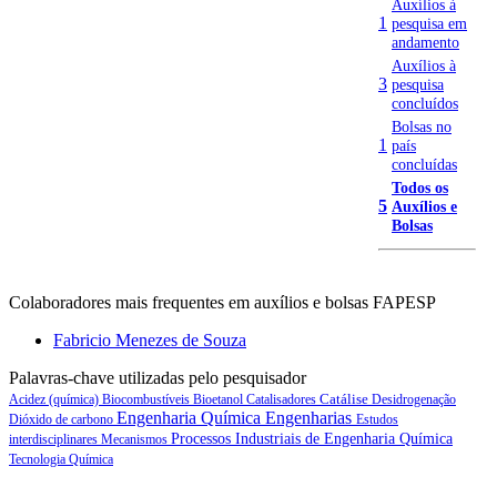
Auxílios à
1
pesquisa em
andamento
Auxílios à
3
pesquisa
concluídos
Bolsas no
1
país
concluídas
Todos os
5
Auxílios e
Bolsas
Colaboradores mais frequentes em auxílios e bolsas FAPESP
Fabricio Menezes de Souza
Palavras-chave utilizadas pelo pesquisador
Catálise
Acidez (química)
Biocombustíveis
Bioetanol
Catalisadores
Desidrogenação
Engenharia Química
Engenharias
Dióxido de carbono
Estudos
Processos Industriais de Engenharia Química
interdisciplinares
Mecanismos
Tecnologia Química