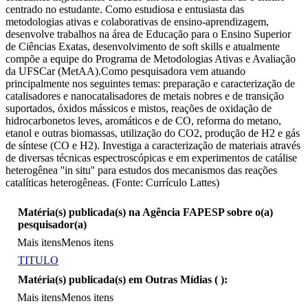
centrado no estudante. Como estudiosa e entusiasta das
metodologias ativas e colaborativas de ensino-aprendizagem,
desenvolve trabalhos na área de Educação para o Ensino Superior
de Ciências Exatas, desenvolvimento de soft skills e atualmente
compõe a equipe do Programa de Metodologias Ativas e Avaliação
da UFSCar (MetAA).Como pesquisadora vem atuando
principalmente nos seguintes temas: preparação e caracterização de
catalisadores e nanocatalisadores de metais nobres e de transição
suportados, óxidos mássicos e mistos, reações de oxidação de
hidrocarbonetos leves, aromáticos e de CO, reforma do metano,
etanol e outras biomassas, utilização do CO2, produção de H2 e gás
de síntese (CO e H2). Investiga a caracterização de materiais através
de diversas técnicas espectroscópicas e em experimentos de catálise
heterogênea ''in situ'' para estudos dos mecanismos das reações
catalíticas heterogêneas. (Fonte: Currículo Lattes)
Matéria(s) publicada(s) na Agência FAPESP sobre o(a)
pesquisador(a)
Mais itens
Menos itens
TITULO
Matéria(s) publicada(s) em Outras Mídias (
):
Mais itens
Menos itens