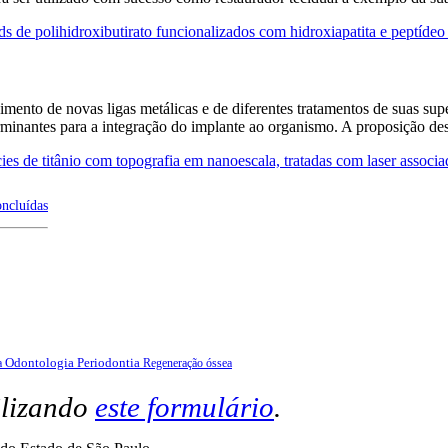
lds de polihidroxibutirato funcionalizados com hidroxiapatita e peptíd
mento de novas ligas metálicas e de diferentes tratamentos de suas supe
erminantes para a integração do implante ao organismo. A proposição de
ies de titânio com topografia em nanoescala, tratadas com laser associ
oncluídas
Odontologia
Periodontia
a
Regeneração óssea
ilizando
este formulário
.