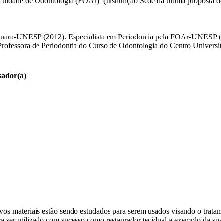
uldade de Odontologia (FOAr) (Instituição Sede da última proposta d
aquara-UNESP (2012). Especialista em Periodontia pela FOAr-UNESP (
fessora de Periodontia do Curso de Odontologia do Centro Universitá
sador(a)
vos materiais estão sendo estudados para serem usados visando o trata
ara ser utilizado com sucesso como restaurador tecidual a exemplo da s