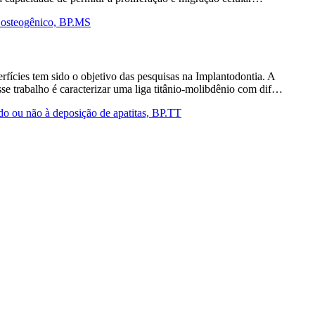
eo osteogênico, BP.MS
rfícies tem sido o objetivo das pesquisas na Implantodontia. A
sse trabalho é caracterizar uma liga titânio-molibdênio com dif…
ado ou não à deposição de apatitas, BP.TT