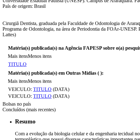
Universidade Estadual Paulista (UNESP). Campus de Araraquara. Fac
País de origem: Brasil
Cirurgiã Dentista, graduada pela Faculdade de Odontologia de Arar
Programa de Odontologia, na área de Periodontia da FOAr-UNESP. Pro
Lattes)
Matéria(s) publicada(s) na Agência FAPESP sobre o(a) pesqui
Mais itens
Menos itens
TITULO
Matéria(s) publicada(s) em Outras Mídias (
):
Mais itens
Menos itens
VEICULO:
TITULO
(DATA)
VEICULO:
TITULO
(DATA)
Bolsas no país
Concluídos (mais recentes)
Resumo
Com a evolução da biologia celular e da engenharia tecidual no
termoplástico que possui diversas características importantes p