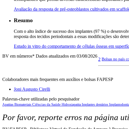
Avaliação da resposta de pré-osteoblastos cultivados em scaffo
Resumo
Com o alto índice de sucesso dos implantes (97 %) o desenvolvi
resposta dos tecidos periodontais a essas modificações são det
Estudo in vitro do comportamento de células ósseas em superfíc
BV em números
* Dados atualizados em 03/08/2026
2
Bolsas no país c
Colaboradores mais frequentes em auxílios e bolsas FAPESP
Joni Augusto Cirelli
Palavras-chave utilizadas pelo pesquisador
Ciências da Saúde
Apatitas
Biomateriais
Hidroxiapatita
Implantes dentários
Implantodonti
Por favor, reporte erros na página ut