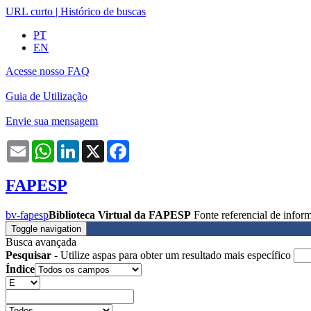
URL curto
|
Histórico de buscas
PT
EN
Acesse nosso FAQ
Guia de Utilização
Envie sua mensagem
Email
WhatsApp
LinkedIn
X
Facebook
FAPESP
bv-fapesp
Biblioteca Virtual da FAPESP
Fonte referencial de info
Toggle navigation
Busca avançada
Pesquisar
- Utilize aspas para obter um resultado mais específico
Índice