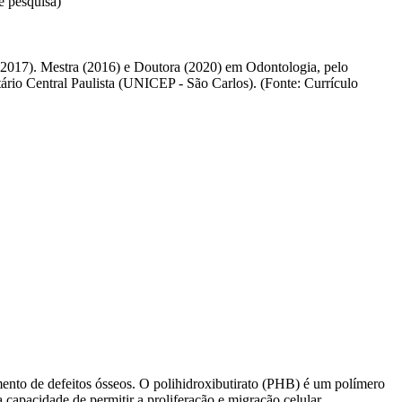
e pesquisa)
2017). Mestra (2016) e Doutora (2020) em Odontologia, pelo
rio Central Paulista (UNICEP - São Carlos). (Fonte: Currículo
mento de defeitos ósseos. O polihidroxibutirato (PHB) é um polímero
ua capacidade de permitir a proliferação e migração celular…