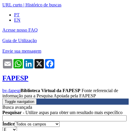
URL curto
|
Histórico de buscas
PT
EN
Acesse nosso FAQ
Guia de Utilização
Envie sua mensagem
Email
WhatsApp
LinkedIn
X
Facebook
FAPESP
bv-fapesp
Biblioteca Virtual da FAPESP
Fonte referencial de
informação para a Pesquisa Apoiada pela FAPESP
Toggle navigation
Busca avançada
Pesquisar
- Utilize aspas para obter um resultado mais específico
Índice