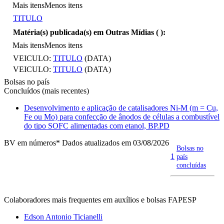
Mais itens
Menos itens
TITULO
Matéria(s) publicada(s) em Outras Mídias (
):
Mais itens
Menos itens
VEICULO:
TITULO
(DATA)
VEICULO:
TITULO
(DATA)
Bolsas no país
Concluídos (mais recentes)
Desenvolvimento e aplicação de catalisadores Ni-M (m = Cu,
Fe ou Mo) para confecção de ânodos de células a combustível
do tipo SOFC alimentadas com etanol, BP.PD
BV em números
* Dados atualizados em 03/08/2026
Bolsas no
1
país
concluídas
Colaboradores mais frequentes em auxílios e bolsas FAPESP
Edson Antonio Ticianelli