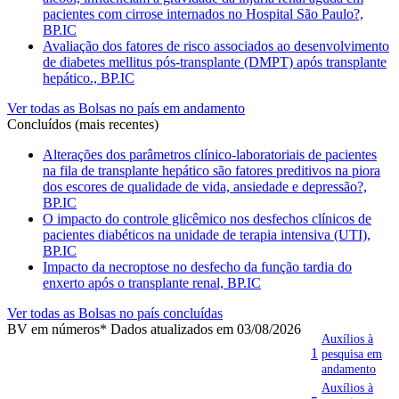
pacientes com cirrose internados no Hospital São Paulo?,
BP.IC
Avaliação dos fatores de risco associados ao desenvolvimento
de diabetes mellitus pós-transplante (DMPT) após transplante
hepático., BP.IC
Ver todas as Bolsas no país em andamento
Concluídos (mais recentes)
Alterações dos parâmetros clínico-laboratoriais de pacientes
na fila de transplante hepático são fatores preditivos na piora
dos escores de qualidade de vida, ansiedade e depressão?,
BP.IC
O impacto do controle glicêmico nos desfechos clínicos de
pacientes diabéticos na unidade de terapia intensiva (UTI),
BP.IC
Impacto da necroptose no desfecho da função tardia do
enxerto após o transplante renal, BP.IC
Ver todas as Bolsas no país concluídas
BV em números
* Dados atualizados em 03/08/2026
Auxílios à
1
pesquisa em
andamento
Auxílios à