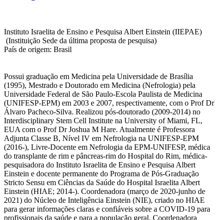
Instituto Israelita de Ensino e Pesquisa Albert Einstein (IIEPAE)
(Instituição Sede da última proposta de pesquisa)
País de origem: Brasil
Possui graduação em Medicina pela Universidade de Brasília
(1995), Mestrado e Doutorado em Medicina (Nefrologia) pela
Universidade Federal de São Paulo-Escola Paulista de Medicina
(UNIFESP-EPM) em 2003 e 2007, respectivamente, com o Prof Dr
Álvaro Pacheco-Silva. Realizou pós-doutorado (2009-2014) no
Interdisciplinary Stem Cell Institute na University of Miami, FL,
EUA com o Prof Dr Joshua M Hare. Atualmente é Professora
Adjunta Classe B, Nível IV em Nefrologia na UNIFESP-EPM
(2016-), Livre-Docente em Nefrologia da EPM-UNIFESP, médica
do transplante de rim e pâncreas-rim do Hospital do Rim, médica-
pesquisadora do Instituto Israelita de Ensino e Pesquisa Albert
Einstein e docente permanente do Programa de Pós-Graduação
Stricto Sensu em Ciências da Saúde do Hospital Israelita Albert
Einstein (HIAE; 2014-). Coordenadora (março de 2020-junho de
2021) do Núcleo de Inteligência Einstein (NIE), criado no HIAE
para gerar informações claras e confiáveis sobre a COVID-19 para
profissionais da saúde e para a população geral. Coordenadora