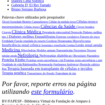
Izadora Lima Solonca
Gabriela D' El Rei Tamaki
Bruno Serrano Barbosa
Palavras-chave utilizadas pelo pesquisador
Células-tronco
Álcool
Ansiedade
Biotério
Camundongos
Células da medula óssea
Ciências da Saúde
mesenquimais
Células-tronco
Cirrose hepática
Clínica Médica
Cirurgia
Degradação mitocondrial
Depressão
Diabetes mellitus
Diabetes mellitus
Empagliflozina
Estresse oxidativo
Fatores de risco
tipo 2
Hiperglicemia
Fertilidade
Função retardada do enxerto
Gorduras
Hepatopatias
Insuficiência renal crônica
Lesão renal aguda
Isquemia e reperfusão
Leptina
Medicina
Mitocôndrias
Modelos animais
Nanopartículas
Necroptose
Necrose
Nefrologia
Nefropatias diabéticas
Obesidade
tubular aguda
Plasmídeos
Proteína Klotho
Proteínas proto-oncogênicas c-kit
Proteínas proto-oncogênicas c-met
Qualidade de vida
Rabdomiólise
Regeneração (fenômenos biológicos)
Restrição calórica
Terapia baseada em transplante de células e tecidos
Rim
Terapia genética
Transplante de fígado
Transplante de rim
Por favor, reporte erros na página
utilizando
este formulário
.
BV/FAPESP - Biblioteca Virtual da Fundação de Amparo à