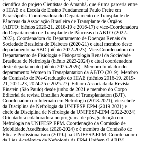
científica do projeto Cientistas do Amanhã, que é uma parceria entre
o HIAE e a Escola de Ensino Fundamental Paulo Freire em
Paraisópolis. Coordenadora do Departamento de Transplante de
Pâncreas da Associação Brasileira de Transplante de Órgãos
(ABTO; biênios 2020-21, 2018-19 e 2016-17) e vice-Coordenadora
do Departamento de Transplante de Pâncreas da ABTO (2022-
2023). Coordenadora do Departamento de Doenças Renais da
Sociedade Brasileira de Diabetes (2020-21) e atual membro deste
departamento na SBD (biênio 2022-2023). Vice-Coordenadora do
Departamento de Fisiologia e Fisiopatologia Renal da Sociedade
Brasileira de Nefrologia (biênio 2023-2024) e atual coordenadora
deste departamento (biênio 2025-2026) . Membro fundador do
departamento Women in Transplantation da ABTO (2019). Membro
da Comissão de Pós-Graduação do HIAE (triênios 2016-19, 2019-
21, 2021-23, 2024-25 e 2025-27). Editora Associada da Revista
Einstein (São Paulo) desde junho de 2021 e membro do Corpo
Editorial da revista Brazilian Journal of Transplantation (BJT).
Coordenadora do Internato em Nefrologia (2018-2021), vice-chefe
da Disciplina de Nefrologia da UNIFESP-EPM (2019-2021) e
chefe da Disciplina de Nefrologia da UNIFESP-EPM (2022-2024).
Orientadora colaboradora no programa de pós-graduação em
Nefrologia na UNIFESP-EPM. Coordenação da Comissão de
Mobilidade Acadêmica (2020-2024) e é membro da Comissão de
Ética e Profissionalismo (2019-) na UNIFESP-EPM. Coordenadora
da Liga Acadêmica de Nefrologia da EPM-Unifesp (LARIM,