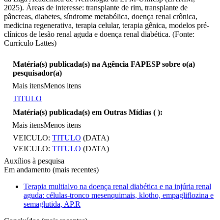
2025). Áreas de interesse: transplante de rim, transplante de
pâncreas, diabetes, síndrome metabólica, doença renal crônica,
medicina regenerativa, terapia celular, terapia gênica, modelos pré-
clínicos de lesão renal aguda e doença renal diabética. (Fonte:
Currículo Lattes)
Matéria(s) publicada(s) na Agência FAPESP sobre o(a)
pesquisador(a)
Mais itens
Menos itens
TITULO
Matéria(s) publicada(s) em Outras Mídias (
):
Mais itens
Menos itens
VEICULO:
TITULO
(DATA)
VEICULO:
TITULO
(DATA)
Auxílios à pesquisa
Em andamento (mais recentes)
Terapia multialvo na doença renal diabética e na injúria renal
aguda: células-tronco mesenquimais, klotho, empagliflozina e
semaglutida, AP.R