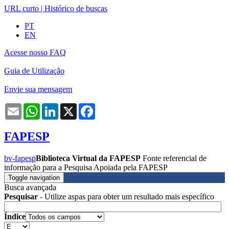
URL curto
|
Histórico de buscas
PT
EN
Acesse nosso FAQ
Guia de Utilização
Envie sua mensagem
Email
WhatsApp
LinkedIn
X
Facebook
FAPESP
bv-fapesp
Biblioteca Virtual da FAPESP
Fonte referencial de
informação para a Pesquisa Apoiada pela FAPESP
Toggle navigation
Busca avançada
Pesquisar
- Utilize aspas para obter um resultado mais específico
Índice