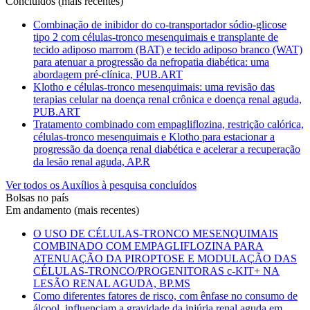
Concluídos (mais recentes)
Combinação de inibidor do co-transportador sódio-glicose
tipo 2 com células-tronco mesenquimais e transplante de
tecido adiposo marrom (BAT) e tecido adiposo branco (WAT)
para atenuar a progressão da nefropatia diabética: uma
abordagem pré-clínica, PUB.ART
Klotho e células-tronco mesenquimais: uma revisão das
terapias celular na doença renal crônica e doença renal aguda,
PUB.ART
Tratamento combinado com empagliflozina, restrição calórica,
células-tronco mesenquimais e Klotho para estacionar a
progressão da doença renal diabética e acelerar a recuperação
da lesão renal aguda, AP.R
Ver todos os Auxílios à pesquisa concluídos
Bolsas no país
Em andamento (mais recentes)
O USO DE CÉLULAS-TRONCO MESENQUIMAIS
COMBINADO COM EMPAGLIFLOZINA PARA
ATENUAÇÃO DA PIROPTOSE E MODULAÇÃO DAS
CÉLULAS-TRONCO/PROGENITORAS c-KIT+ NA
LESÃO RENAL AGUDA, BP.MS
Como diferentes fatores de risco, com ênfase no consumo de
álcool, influenciam a gravidade da injúria renal aguda em