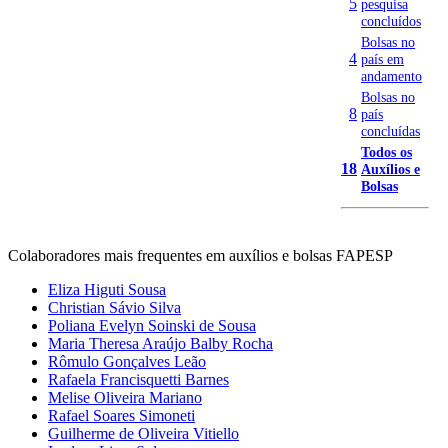
5
pesquisa
concluídos
Bolsas no
4
país em
andamento
Bolsas no
8
país
concluídas
Todos os
18
Auxílios e
Bolsas
Colaboradores mais frequentes em auxílios e bolsas FAPESP
Eliza Higuti Sousa
Christian Sávio Silva
Poliana Evelyn Soinski de Sousa
Maria Theresa Araújo Balby Rocha
Rômulo Gonçalves Leão
Rafaela Francisquetti Barnes
Melise Oliveira Mariano
Rafael Soares Simoneti
Guilherme de Oliveira Vitiello