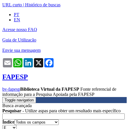
URL curto
|
Histórico de buscas
PT
EN
Acesse nosso FAQ
Guia de Utilização
Envie sua mensagem
Email
WhatsApp
LinkedIn
X
Facebook
FAPESP
bv-fapesp
Biblioteca Virtual da FAPESP
Fonte referencial de
informação para a Pesquisa Apoiada pela FAPESP
Toggle navigation
Busca avançada
Pesquisar
- Utilize aspas para obter um resultado mais específico
Índice