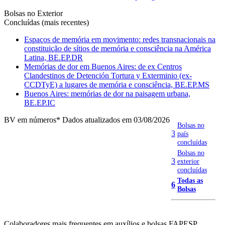
Bolsas no Exterior
Concluídas (mais recentes)
Espaços de memória em movimento: redes transnacionais na
constituição de sítios de memória e consciência na América
Latina, BE.EP.DR
Memórias de dor em Buenos Aires: de ex Centros
Clandestinos de Detención Tortura y Exterminio (ex-
CCDTyE) a lugares de memória e consciência, BE.EP.MS
Buenos Aires: memórias de dor na paisagem urbana,
BE.EP.IC
BV em números
* Dados atualizados em 03/08/2026
Bolsas no
3
país
concluídas
Bolsas no
3
exterior
concluídas
Todas as
6
Bolsas
Colaboradores mais frequentes em auxílios e bolsas FAPESP