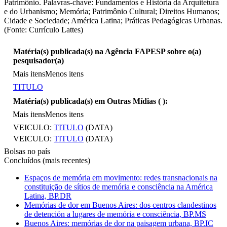
Patrimônio. Palavras-chave: Fundamentos e História da Arquitetura
e do Urbanismo; Memória; Patrimônio Cultural; Direitos Humanos;
Cidade e Sociedade; América Latina; Práticas Pedagógicas Urbanas.
(Fonte: Currículo Lattes)
Matéria(s) publicada(s) na Agência FAPESP sobre o(a)
pesquisador(a)
Mais itens
Menos itens
TITULO
Matéria(s) publicada(s) em Outras Mídias (
):
Mais itens
Menos itens
VEICULO:
TITULO
(DATA)
VEICULO:
TITULO
(DATA)
Bolsas no país
Concluídos (mais recentes)
Espaços de memória em movimento: redes transnacionais na
constituição de sítios de memória e consciência na América
Latina, BP.DR
Memórias de dor em Buenos Aires: dos centros clandestinos
de detención a lugares de memória e consciência, BP.MS
Buenos Aires: memórias de dor na paisagem urbana, BP.IC