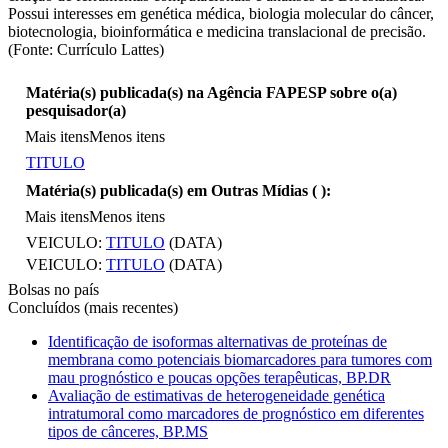
Possui interesses em genética médica, biologia molecular do câncer,
biotecnologia, bioinformática e medicina translacional de precisão.
(Fonte: Currículo Lattes)
Matéria(s) publicada(s) na Agência FAPESP sobre o(a)
pesquisador(a)
Mais itens
Menos itens
TITULO
Matéria(s) publicada(s) em Outras Mídias (
):
Mais itens
Menos itens
VEICULO:
TITULO
(DATA)
VEICULO:
TITULO
(DATA)
Bolsas no país
Concluídos (mais recentes)
Identificação de isoformas alternativas de proteínas de
membrana como potenciais biomarcadores para tumores com
mau prognóstico e poucas opções terapêuticas, BP.DR
Avaliação de estimativas de heterogeneidade genética
intratumoral como marcadores de prognóstico em diferentes
tipos de cânceres, BP.MS