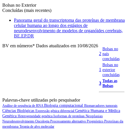
Bolsas no Exterior
Concluídas (mais recentes)
Panorama geral do transcriptoma das proteínas de membrana
celular humana ao longo dos estágios de
neurodesenvolvimento de modelos de organóides cerebrais,
BE.EP.DR
BV em números
* Dados atualizados em 10/08/2026
Bolsas no
2
país
concluídas
Bolsas no
1
exterior
concluídas
Todas as
3
Bolsas
Palavras-chave utilizadas pelo pesquisador
Biologia computacional
Análise de sequência de RNA
Biomarcadores tumorais
Ciências Biológicas
Genética Humana e Médica
Expressão gênica diferencial
Genética
Neoplasias
Heterogeneidade genética
Isoformas de proteínas
Proteínas da
Neurodesenvolvimento
Oncologia
Processamento alternativo
Prognóstico
membrana
Terapia de alvo molecular