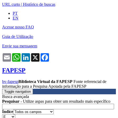
URL curto
|
Histórico de buscas
PT
EN
Acesse nosso FAQ
Guia de Utilização
Envie sua mensagem
Email
WhatsApp
LinkedIn
X
Facebook
FAPESP
bv-fapesp
Biblioteca Virtual da FAPESP
Fonte referencial de
informação para a Pesquisa Apoiada pela FAPESP
Toggle navigation
Busca avançada
Pesquisar
- Utilize aspas para obter um resultado mais específico
Índice