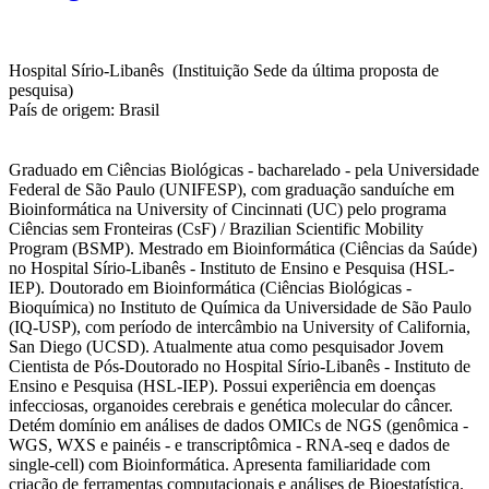
Hospital Sírio-Libanês (Instituição Sede da última proposta de
pesquisa)
País de origem: Brasil
Graduado em Ciências Biológicas - bacharelado - pela Universidade
Federal de São Paulo (UNIFESP), com graduação sanduíche em
Bioinformática na University of Cincinnati (UC) pelo programa
Ciências sem Fronteiras (CsF) / Brazilian Scientific Mobility
Program (BSMP). Mestrado em Bioinformática (Ciências da Saúde)
no Hospital Sírio-Libanês - Instituto de Ensino e Pesquisa (HSL-
IEP). Doutorado em Bioinformática (Ciências Biológicas -
Bioquímica) no Instituto de Química da Universidade de São Paulo
(IQ-USP), com período de intercâmbio na University of California,
San Diego (UCSD). Atualmente atua como pesquisador Jovem
Cientista de Pós-Doutorado no Hospital Sírio-Libanês - Instituto de
Ensino e Pesquisa (HSL-IEP). Possui experiência em doenças
infecciosas, organoides cerebrais e genética molecular do câncer.
Detém domínio em análises de dados OMICs de NGS (genômica -
WGS, WXS e painéis - e transcriptômica - RNA-seq e dados de
single-cell) com Bioinformática. Apresenta familiaridade com
criação de ferramentas computacionais e análises de Bioestatística.