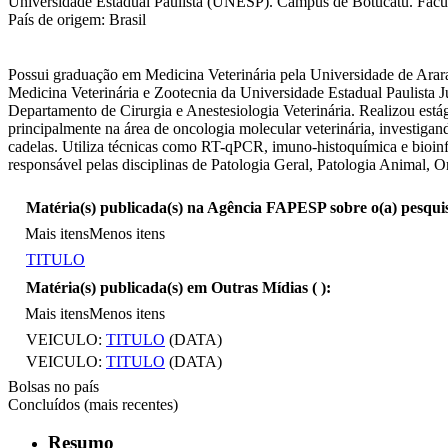
Universidade Estadual Paulista (UNESP). Campus de Botucatu. Faculd
País de origem: Brasil
Possui graduação em Medicina Veterinária pela Universidade de Ar
Medicina Veterinária e Zootecnia da Universidade Estadual Paulist
Departamento de Cirurgia e Anestesiologia Veterinária. Realizou está
principalmente na área de oncologia molecular veterinária, investiga
cadelas. Utiliza técnicas como RT-qPCR, imuno-histoquímica e bioin
responsável pelas disciplinas de Patologia Geral, Patologia Animal, O
Matéria(s) publicada(s) na Agência FAPESP sobre o(a) pesqui
Mais itens
Menos itens
TITULO
Matéria(s) publicada(s) em Outras Mídias (
):
Mais itens
Menos itens
VEICULO:
TITULO
(DATA)
VEICULO:
TITULO
(DATA)
Bolsas no país
Concluídos (mais recentes)
Resumo