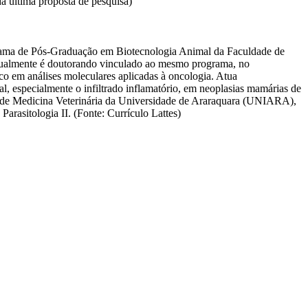
 última proposta de pesquisa)
grama de Pós-Graduação em Biotecnologia Animal da Faculdade de
tualmente é doutorando vinculado ao mesmo programa, no
co em análises moleculares aplicadas à oncologia. Atua
l, especialmente o infiltrado inflamatório, em neoplasias mamárias de
so de Medicina Veterinária da Universidade de Araraquara (UNIARA),
arasitologia II. (Fonte: Currículo Lattes)