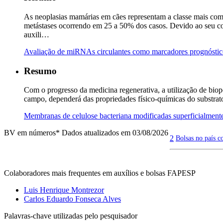
As neoplasias mamárias em cães representam a classe mais com
metástases ocorrendo em 25 a 50% dos casos. Devido ao seu co
auxili…
Avaliação de miRNAs circulantes como marcadores prognóstic
Resumo
Com o progresso da medicina regenerativa, a utilização de bio
campo, dependerá das propriedades físico-químicas do substrat
Membranas de celulose bacteriana modificadas superficialment
BV em números
* Dados atualizados em 03/08/2026
2
Bolsas no país c
Colaboradores mais frequentes em auxílios e bolsas FAPESP
Luis Henrique Montrezor
Carlos Eduardo Fonseca Alves
Palavras-chave utilizadas pelo pesquisador