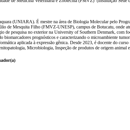
ade de Medicina Veterinária e Zootecnia (FMVZ) (Instituição Sede da
araquara (UNIARA). É mestre na área de Biologia Molecular pelo Pro
a Júlio de Mesquita Filho (FMVZ-UNESP), campus de Botucatu, onde a
gio de pesquisa no exterior na University of Southern Denmark, com fo
ndo biomarcadores prognósticos e caracterizando o microambiente tumora
formática aplicada à expressão gênica. Desde 2023, é docente do cur
rnitopatologia, Microbiologia, Inspeção de produtos de origem animal e P
sador(a)