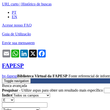
URL curto
|
Histórico de buscas
PT
EN
Acesse nosso FAQ
Guia de Utilização
Envie sua mensagem
Email
WhatsApp
LinkedIn
X
Facebook
FAPESP
bv-fapesp
Biblioteca Virtual da FAPESP
Fonte referencial de info
Toggle navigation
Busca avançada
Pesquisar
- Utilize aspas para obter um resultado mais específico
Índice