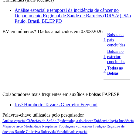
Análise espacial e temporal da incidência de câncer no
Departamento Regional de Saúde de Barretos (DRS-V), São
Paulo, Brasil, BE.EP.PD
BV em números
* Dados atualizados em 03/08/2026
Bolsas no
1
país
concluídas
Bolsas no
1
exterior
concluídas
Todas as
2
Bolsas
Colaboradores mais frequentes em auxílios e bolsas FAPESP
José Humberto Tavares Guerreiro Fregnani
Palavras-chave utilizadas pelo pesquisador
Ciências da Saúde
Epidemiologia
Análise espacial
Epidemiologia do câncer
Incidência
Mapa de risco
Mortalidade
Neoplasias
Populações vulneráveis
Predição
Registros de
Saúde Coletiva
doenças
Sobrevida
Variabilidade espacial