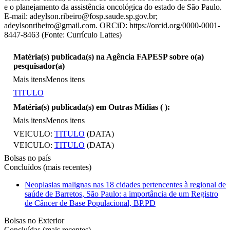
e o planejamento da assistência oncológica do estado de São Paulo.
E-mail: adeylson.ribeiro@fosp.saude.sp.gov.br;
adeylsonribeiro@gmail.com. ORCiD: https://orcid.org/0000-0001-
8447-8463 (Fonte: Currículo Lattes)
Matéria(s) publicada(s) na Agência FAPESP sobre o(a)
pesquisador(a)
Mais itens
Menos itens
TITULO
Matéria(s) publicada(s) em Outras Mídias (
):
Mais itens
Menos itens
VEICULO:
TITULO
(DATA)
VEICULO:
TITULO
(DATA)
Bolsas no país
Concluídos (mais recentes)
Neoplasias malignas nas 18 cidades pertencentes à regional de
saúde de Barretos, São Paulo: a importância de um Registro
de Câncer de Base Populacional, BP.PD
Bolsas no Exterior
Concluídas (mais recentes)