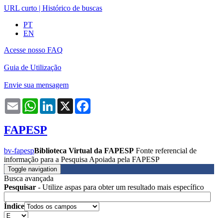
URL curto
|
Histórico de buscas
PT
EN
Acesse nosso FAQ
Guia de Utilização
Envie sua mensagem
Email
WhatsApp
LinkedIn
X
Facebook
FAPESP
bv-fapesp
Biblioteca Virtual da FAPESP
Fonte referencial de
informação para a Pesquisa Apoiada pela FAPESP
Toggle navigation
Busca avançada
Pesquisar
- Utilize aspas para obter um resultado mais específico
Índice