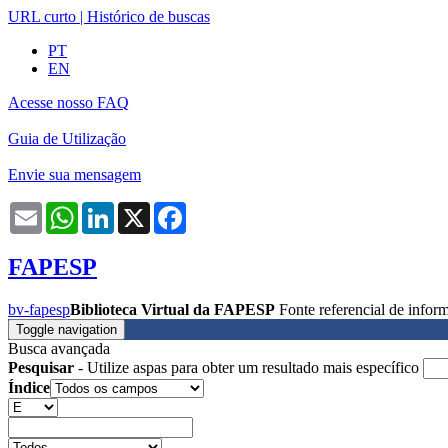
URL curto
|
Histórico de buscas
PT
EN
Acesse nosso FAQ
Guia de Utilização
Envie sua mensagem
Email
WhatsApp
LinkedIn
X
Facebook
FAPESP
bv-fapesp
Biblioteca Virtual da FAPESP
Fonte referencial de info
Toggle navigation
Busca avançada
Pesquisar
- Utilize aspas para obter um resultado mais específico
Índice