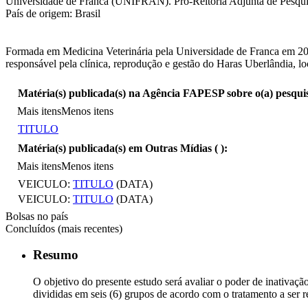
Universidade de Franca (UNIFRAN). Pró-Reitoria Adjunta de Pesquis
País de origem: Brasil
Formada em Medicina Veterinária pela Universidade de Franca em 2021
responsável pela clínica, reprodução e gestão do Haras Uberlândia, l
Matéria(s) publicada(s) na Agência FAPESP sobre o(a) pesqui
Mais itens
Menos itens
TITULO
Matéria(s) publicada(s) em Outras Mídias (
):
Mais itens
Menos itens
VEICULO:
TITULO
(DATA)
VEICULO:
TITULO
(DATA)
Bolsas no país
Concluídos (mais recentes)
Resumo
O objetivo do presente estudo será avaliar o poder de inativaç
divididas em seis (6) grupos de acordo com o tratamento a s