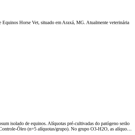
de Equinos Horse Vet, situado em Araxá, MG. Atualmente veterinária
iosum isolado de equinos. Alíquotas pré-cultivadas do patógeno serão
 Controle-Óleo (n=5 alíquotas/grupo). No grupo O3-H2O, as alíquo…