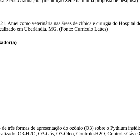
a e Pós-Graduação (Instituição Sede da última proposta de pesquisa)
. Atuei como veterinária nas áreas de clínica e cirurgia do Hospital 
ocalizado em Uberlândia, MG. (Fonte: Currículo Lattes)
sador(a)
ão de três formas de apresentação do ozônio (O3) sobre o Pythium insid
er realizado: O3-H2O, O3-Gás, O3-Óleo, Controle-H2O, Controle-Gás e