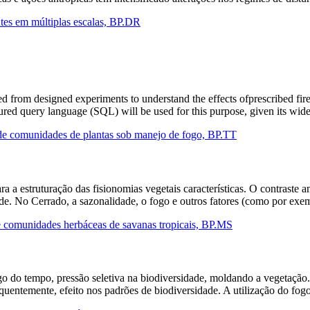
ntes em múltiplas escalas, BP.DR
 from designed experiments to understand the effects ofprescribed fire 
red query language (SQL) will be used for this purpose, given its wid
de comunidades de plantas sob manejo de fogo, BP.TT
ra a estruturação das fisionomias vegetais características. O contraste
de. No Cerrado, a sazonalidade, o fogo e outros fatores (como por ex
de comunidades herbáceas de savanas tropicais, BP.MS
go do tempo, pressão seletiva na biodiversidade, moldando a vegetação
sequentemente, efeito nos padrões de biodiversidade. A utilização do f