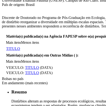
Universidade Estadual Paulista (UNESP). Campus de Rio Claro. Instit
País de origem: Brasil
Discente de Doutorado no Programa de Pós-Graduação em Ecologia, 
de distúrbio reorganizar a diversidade em múltiplas escalas espaciai
presentes nesses ambientes respondem a recorrência de distúrbios. Te
Matéria(s) publicada(s) na Agência FAPESP sobre o(a) pesqui
Mais itens
Menos itens
TITULO
Matéria(s) publicada(s) em Outras Mídias (
):
Mais itens
Menos itens
VEICULO:
TITULO
(DATA)
VEICULO:
TITULO
(DATA)
Bolsas no país
Em andamento (mais recentes)
Resumo
Distúrbios alteram as respostas de processos ecológicos, resul
ecossistemas tendem a ser adaptados. Porém, mudanças climátic