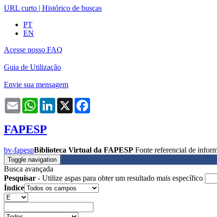
URL curto
|
Histórico de buscas
PT
EN
Acesse nosso FAQ
Guia de Utilização
Envie sua mensagem
Email
WhatsApp
LinkedIn
X
Facebook
FAPESP
bv-fapesp
Biblioteca Virtual da FAPESP
Fonte referencial de info
Toggle navigation
Busca avançada
Pesquisar
- Utilize aspas para obter um resultado mais específico
Índice