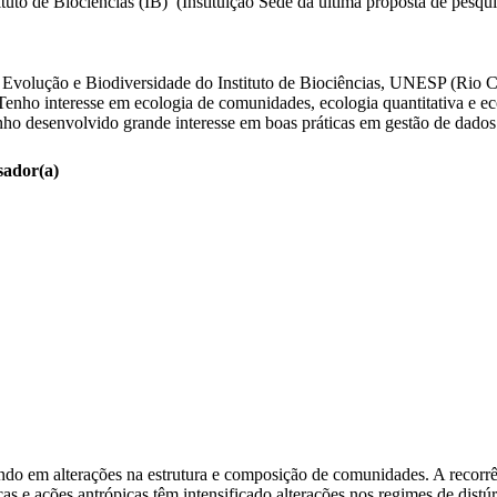
uto de Biociências (IB) (Instituição Sede da última proposta de pesqui
Evolução e Biodiversidade do Instituto de Biociências, UNESP (Rio 
s. Tenho interesse em ecologia de comunidades, ecologia quantitativa e
nho desenvolvido grande interesse em boas práticas em gestão de dados 
sador(a)
tando em alterações na estrutura e composição de comunidades. A recorr
as e ações antrópicas têm intensificado alterações nos regimes de dist