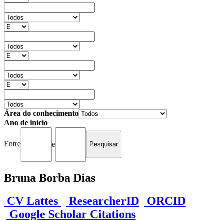
Área do conhecimento
Ano de início
Entre
e
Bruna Borba Dias
CV Lattes
ResearcherID
ORCID
Google Scholar Citations