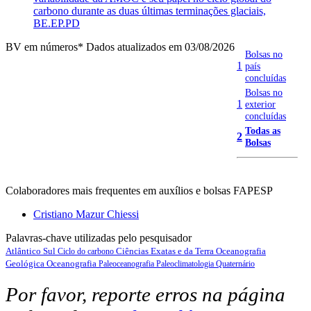
carbono durante as duas últimas terminações glaciais,
BE.EP.PD
BV em números
* Dados atualizados em 03/08/2026
Bolsas no
1
país
concluídas
Bolsas no
1
exterior
concluídas
Todas as
2
Bolsas
Colaboradores mais frequentes em auxílios e bolsas FAPESP
Cristiano Mazur Chiessi
Palavras-chave utilizadas pelo pesquisador
Atlântico Sul
Ciências Exatas e da Terra
Oceanografia
Ciclo do carbono
Geológica
Oceanografia
Paleoceanografia
Paleoclimatologia
Quaternário
Por favor, reporte erros na página