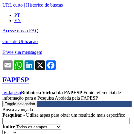
URL curto
|
Histórico de buscas
PT
EN
Acesse nosso FAQ
Guia de Utilização
Envie sua mensagem
Email
WhatsApp
LinkedIn
X
Facebook
FAPESP
bv-fapesp
Biblioteca Virtual da FAPESP
Fonte referencial de
informação para a Pesquisa Apoiada pela FAPESP
Toggle navigation
Busca avançada
Pesquisar
- Utilize aspas para obter um resultado mais específico
Índice