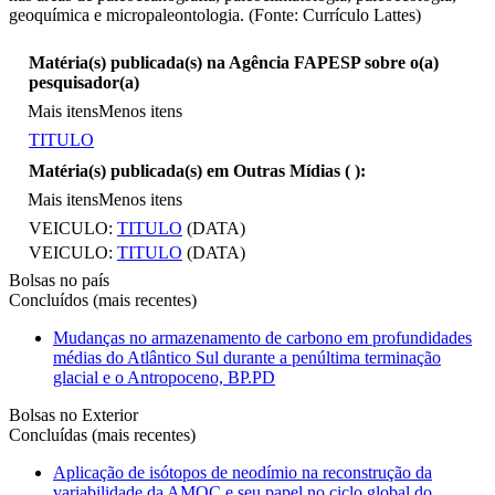
geoquímica e micropaleontologia. (Fonte: Currículo Lattes)
Matéria(s) publicada(s) na Agência FAPESP sobre o(a)
pesquisador(a)
Mais itens
Menos itens
TITULO
Matéria(s) publicada(s) em Outras Mídias (
):
Mais itens
Menos itens
VEICULO:
TITULO
(DATA)
VEICULO:
TITULO
(DATA)
Bolsas no país
Concluídos (mais recentes)
Mudanças no armazenamento de carbono em profundidades
médias do Atlântico Sul durante a penúltima terminação
glacial e o Antropoceno, BP.PD
Bolsas no Exterior
Concluídas (mais recentes)
Aplicação de isótopos de neodímio na reconstrução da
variabilidade da AMOC e seu papel no ciclo global do