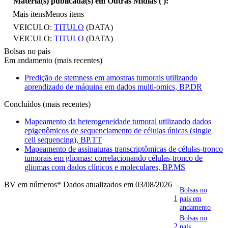
Matéria(s) publicada(s) em Outras Mídias (
):
Mais itens
Menos itens
VEICULO:
TITULO
(DATA)
VEICULO:
TITULO
(DATA)
Bolsas no país
Em andamento (mais recentes)
Predição de stemness em amostras tumorais utilizando
aprendizado de máquina em dados multi-omics, BP.DR
Concluídos (mais recentes)
Mapeamento da heterogeneidade tumoral utilizando dados
epigenômicos de sequenciamento de células únicas (single
cell sequencing), BP.TT
Mapeamento de assinaturas transcriptômicas de células-tronco
tumorais em gliomas: correlacionando células-tronco de
gliomas com dados clínicos e moleculares, BP.MS
BV em números
* Dados atualizados em 03/08/2026
Bolsas no
1
país em
andamento
Bolsas no
2
país