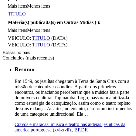
Mais itens
Menos itens
TITULO
Matéria(s) publicada(s) em Outras Mídias (
):
Mais itens
Menos itens
VEICULO:
TITULO
(DATA)
VEICULO:
TITULO
(DATA)
Bolsas no país
Concluídos (mais recentes)
Resumo
Em 1549, os jesuítas chegaram à Terra de Santa Cruz com a
missão de catequizar os índios. A partir dos primeiros
encontros, os inacianos perceberam que a música fazia parte
do universo cultural Tupinambá. Logo, passaram a utilizá-la
como estratégia de catequização, assim como o teatro repleto
de sons e dança. As artes, no entanto, não foram instrumentos
de uma catequese unidirecional. Ela…
Cravos e maracas: musica e teatro nas aldeias jesuiticas da
america portuguesa (xvi-xvii)., BP.DR