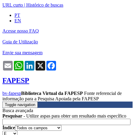
URL curto
|
Histórico de buscas
PT
EN
Acesse nosso FAQ
Guia de Utilização
Envie sua mensagem
Email
WhatsApp
LinkedIn
X
Facebook
FAPESP
bv-fapesp
Biblioteca Virtual da FAPESP
Fonte referencial de
informação para a Pesquisa Apoiada pela FAPESP
Toggle navigation
Busca avançada
Pesquisar
- Utilize aspas para obter um resultado mais específico
Índice