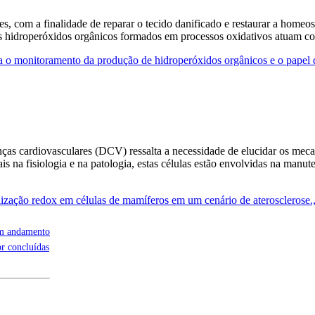
es, com a finalidade de reparar o tecido danificado e restaurar a homeo
s hidroperóxidos orgânicos formados em processos oxidativos atuam c
 o monitoramento da produção de hidroperóxidos orgânicos e o papel d
nças cardiovasculares (DCV) ressalta a necessidade de elucidar os mec
ais na fisiologia e na patologia, estas células estão envolvidas na ma
lização redox em células de mamíferos em um cenário de aterosclerose
em andamento
or concluídas