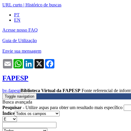
URL curto
|
Histórico de buscas
PT
EN
Acesse nosso FAQ
Guia de Utilização
Envie sua mensagem
Email
WhatsApp
LinkedIn
X
Facebook
FAPESP
bv-fapesp
Biblioteca Virtual da FAPESP
Fonte referencial de info
Toggle navigation
Busca avançada
Pesquisar
- Utilize aspas para obter um resultado mais específico
Índice