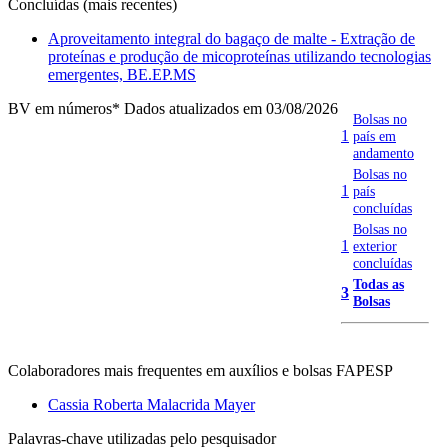
Concluídas (mais recentes)
Aproveitamento integral do bagaço de malte - Extração de
proteínas e produção de micoproteínas utilizando tecnologias
emergentes, BE.EP.MS
BV em números
* Dados atualizados em 03/08/2026
Bolsas no
1
país em
andamento
Bolsas no
1
país
concluídas
Bolsas no
1
exterior
concluídas
Todas as
3
Bolsas
Colaboradores mais frequentes em auxílios e bolsas FAPESP
Cassia Roberta Malacrida Mayer
Palavras-chave utilizadas pelo pesquisador