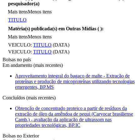
pesquisador(a)
Mais itens
Menos itens
TITULO
Matéria(s) publicada(s) em Outras Mídias (
):
Mais itens
Menos itens
VEICULO:
TITULO
(DATA)
VEICULO:
TITULO
(DATA)
Bolsas no país
Em andamento (mais recentes)
Aproveitamento integral do bagaço de malte - Extração de
proteínas e produção de micoproteínas utilizando tecnologias
emergentes, BP.MS
Concluídos (mais recentes)
Obtenção de concentrado proteico a partir de resíduos da
extração de óleo da amêndoa de pequi (Caryocar brasiliense
Camb.) - avaliação da aplicação de ultrassom nas
propriedades tecnológicas, BP.IC
Bolsas no Exterior