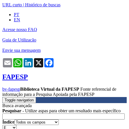
URL curto
|
Histórico de buscas
PT
EN
Acesse nosso FAQ
Guia de Utilização
Envie sua mensagem
Email
WhatsApp
LinkedIn
X
Facebook
FAPESP
bv-fapesp
Biblioteca Virtual da FAPESP
Fonte referencial de
informação para a Pesquisa Apoiada pela FAPESP
Toggle navigation
Busca avançada
Pesquisar
- Utilize aspas para obter um resultado mais específico
Índice