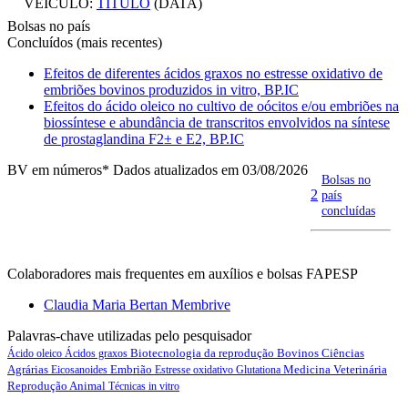
VEICULO:
TITULO
(DATA)
Bolsas no país
Concluídos (mais recentes)
Efeitos de diferentes ácidos graxos no estresse oxidativo de
embriões bovinos produzidos in vitro, BP.IC
Efeitos do ácido oleico no cultivo de oócitos e/ou embriões na
biossíntese e abundância de transcritos envolvidos na síntese
de prostaglandina F2± e E2, BP.IC
BV em números
* Dados atualizados em 03/08/2026
Bolsas no
2
país
concluídas
Colaboradores mais frequentes em auxílios e bolsas FAPESP
Claudia Maria Bertan Membrive
Palavras-chave utilizadas pelo pesquisador
Biotecnologia da reprodução
Bovinos
Ciências
Ácido oleico
Ácidos graxos
Agrárias
Embrião
Medicina Veterinária
Eicosanoides
Estresse oxidativo
Glutationa
Reprodução Animal
Técnicas in vitro