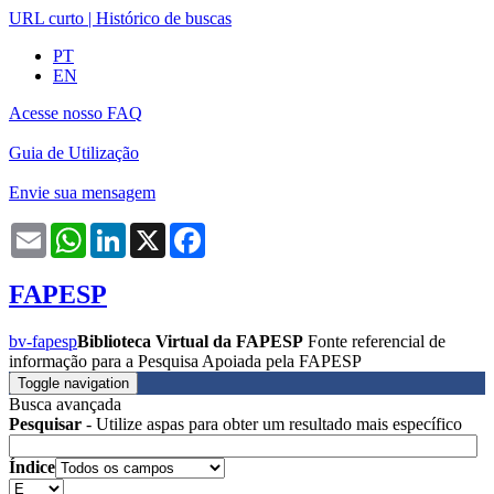
URL curto
|
Histórico de buscas
PT
EN
Acesse nosso FAQ
Guia de Utilização
Envie sua mensagem
Email
WhatsApp
LinkedIn
X
Facebook
FAPESP
bv-fapesp
Biblioteca Virtual da FAPESP
Fonte referencial de
informação para a Pesquisa Apoiada pela FAPESP
Toggle navigation
Busca avançada
Pesquisar
- Utilize aspas para obter um resultado mais específico
Índice