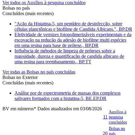
Ver todos os Auxílios à pesquisa concluídos
Bolsas no país
Concluídos (mais recentes)
"Ação da Histatina-5, um peptídeo de desinfecção, sobre
células planctônicas e biofilme de Candida Albicans.", BP.DR
Efetividade de vernizes fotopolimerizáveis experimentais e da
escovação na redução da adesão de biofilme multi espécies
em uma resina para base de prótese., BP.DR
Influência de métodos de limpeza de próteses sobre a
rugosidade, dureza e quantificação de candida albicans de
uma resina para reembasamento., BP.TT
Ver todas as Bolsas no país concluídas
Bolsas no Exterior
Concluídas (mais recentes)
Análise por de espectrometria de massas dos complexos
salivares formados com a histatina-5, BE.EP.DR
BV em números
* Dados atualizados em 03/08/2026
Auxílios à
11
pesquisa
concluídos
Bolsas no
20
país