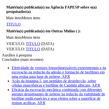
Matéria(s) publicada(s) na Agência FAPESP sobre o(a)
pesquisador(a)
Mais itens
Menos itens
TITULO
Matéria(s) publicada(s) em Outras Mídias (
):
Mais itens
Menos itens
VEICULO:
TITULO
(DATA)
VEICULO:
TITULO
(DATA)
Auxílios à pesquisa
Concluídos (mais recentes)
Efetividade de vernizes fotopolimerizáveis experimentais e da
escovação na redução da adesão e formação de biofilmes em
uma resina para base de prótese, AP.R
Ação da histatina-5, um peptídeo de desinfecção, sobre
células planctônicas e biofilme de Candida albicans, AP.R
Eficácia da escovação mecânica combinada com diferentes
agentes desinfetantes de prótese na redução da viabilidade de
biofilme multi-espécies e seus efeitos sobre a superfície de
resinas acrílicas, AP.R