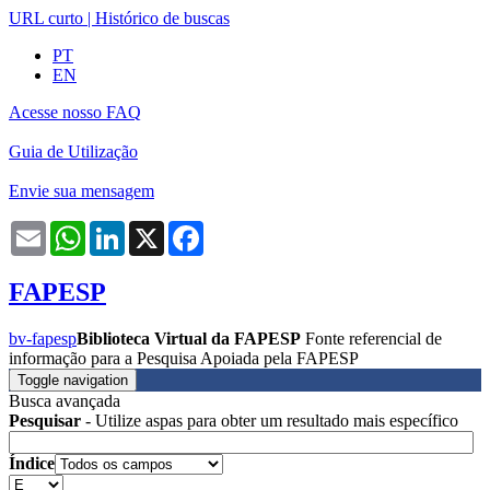
URL curto
|
Histórico de buscas
PT
EN
Acesse nosso FAQ
Guia de Utilização
Envie sua mensagem
Email
WhatsApp
LinkedIn
X
Facebook
FAPESP
bv-fapesp
Biblioteca Virtual da FAPESP
Fonte referencial de
informação para a Pesquisa Apoiada pela FAPESP
Toggle navigation
Busca avançada
Pesquisar
- Utilize aspas para obter um resultado mais específico
Índice