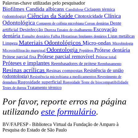
Palavras-chave utilizadas pelo pesquisador
Biofilmes
Candida albicans
Candidose
Ciclagem térmica
Ciências da Saúde
Clínica
Citotoxicidade
(odontologia)
Odontológica
Dente
Contagem de colônia microbiana
Coroas dentárias
Escovação
artificial
Desinfecção
Dureza
Ensaios de cisalhamento
dentária
Esmalte dentário
Falha
Histatinas
Ligas metálicas
Implantes dentários
Materiais Odontológicos
Micro-ondas
Limpeza
Microbiologia
Odontologia
Prótese dentária
Microinfiltração marginal
Peptídeos
Prótese parcial removível
Prótese parcial fixa
Prótese total
Próteses e implantes
Reembasadores de prótese
Reembasamento
Resinas acrílicas
Resistência de união
Resinas compostas
(odontologia)
Resistência microbiana a medicamentos
Revestimento de
Rugosidade superficial
Teste de biocompatibilidade
dentadura
Rugosidade
Tratamento térmico
Testes de dureza
Por favor, reporte erros na página
utilizando
este formulário
.
BV/FAPESP - Biblioteca Virtual da Fundação de Amparo à
Pesquisa do Estado de São Paulo