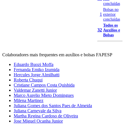
concluídas
Bolsas no
1
exterior
concluídas
Todos os
32
Auxílios e
Bolsas
Colaboradores mais frequentes em auxílios e bolsas FAPESP
Eduardo Buozi Moffa
Fernanda Emiko Izumida
Hercules Jorge Almilhatti
Roberta Chuqui
Cristiane Campos Costa Quishida
Valdemar Zanetti Junior
Marco Aurelio Mieto Domingues
Milena Martinez
Juliana Gomes dos Santos Paes de Almeida
Juliana Carnevale da Silva
Martha Regina Cardoso de Oliveira
Jose Miguel Ocanha Junior