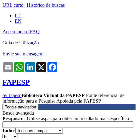
URL curto
|
Histórico de buscas
PT
EN
Acesse nosso FAQ
Guia de Utilização
Envie sua mensagem
Email
WhatsApp
LinkedIn
X
Facebook
FAPESP
bv-fapesp
Biblioteca Virtual da FAPESP
Fonte referencial de
informação para a Pesquisa Apoiada pela FAPESP
Toggle navigation
Busca avançada
Pesquisar
- Utilize aspas para obter um resultado mais específico
Índice