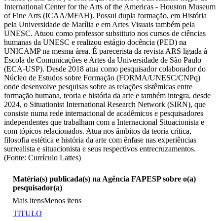
International Center for the Arts of the Americas - Houston Museum
of Fine Arts (ICAA/MFAH). Possui dupla formação, em História
pela Universidade de Marília e em Artes Visuais também pela
UNESC. Atuou como professor substituto nos cursos de ciências
humanas da UNESC e realizou estágio docência (PED) na
UNICAMP na mesma área. É parecerista da revista ARS ligada à
Escola de Comunicações e Artes da Universidade de São Paulo
(ECA-USP). Desde 2018 atua como pesquisador colaborador do
Núcleo de Estudos sobre Formação (FORMA/UNESC/CNPq)
onde desenvolve pesquisas sobre as relações sistêmicas entre
formação humana, teoria e história da arte e também integra, desde
2024, o Situationist International Research Network (SIRN), que
consiste numa rede internacional de acadêmicos e pesquisadores
independentes que trabalham com a Internacional Situacionista e
com tópicos relacionados. Atua nos âmbitos da teoria crítica,
filosofia estética e história da arte com ênfase nas experiências
surrealista e situacionista e seus respectivos entrecruzamentos.
(Fonte: Currículo Lattes)
Matéria(s) publicada(s) na Agência FAPESP sobre o(a)
pesquisador(a)
Mais itens
Menos itens
TITULO