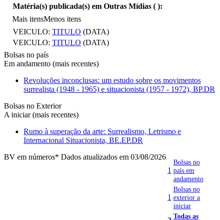
Matéria(s) publicada(s) em Outras Mídias (
):
Mais itens
Menos itens
VEICULO:
TITULO
(DATA)
VEICULO:
TITULO
(DATA)
Bolsas no país
Em andamento (mais recentes)
Revoluções inconclusas: um estudo sobre os movimentos
surrealista (1948 - 1965) e situacionista (1957 - 1972), BP.DR
Bolsas no Exterior
A iniciar (mais recentes)
Rumo à superação da arte: Surrealismo, Letrismo e
Internacional Situacionista, BE.EP.DR
BV em números
* Dados atualizados em 03/08/2026
Bolsas no
1
país em
andamento
Bolsas no
1
exterior a
iniciar
Todas as