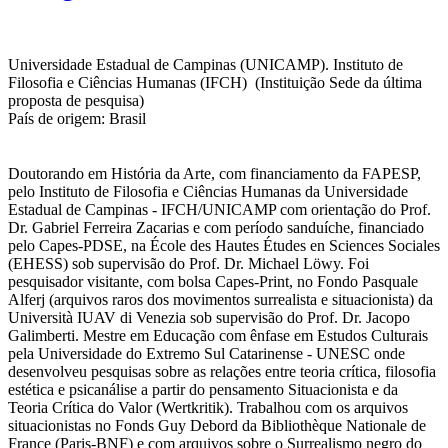
Universidade Estadual de Campinas (UNICAMP). Instituto de
Filosofia e Ciências Humanas (IFCH) (Instituição Sede da última
proposta de pesquisa)
País de origem: Brasil
Doutorando em História da Arte, com financiamento da FAPESP,
pelo Instituto de Filosofia e Ciências Humanas da Universidade
Estadual de Campinas - IFCH/UNICAMP com orientação do Prof.
Dr. Gabriel Ferreira Zacarias e com período sanduíche, financiado
pelo Capes-PDSE, na École des Hautes Études en Sciences Sociales
(EHESS) sob supervisão do Prof. Dr. Michael Löwy. Foi
pesquisador visitante, com bolsa Capes-Print, no Fondo Pasquale
Alferj (arquivos raros dos movimentos surrealista e situacionista) da
Università IUAV di Venezia sob supervisão do Prof. Dr. Jacopo
Galimberti. Mestre em Educação com ênfase em Estudos Culturais
pela Universidade do Extremo Sul Catarinense - UNESC onde
desenvolveu pesquisas sobre as relações entre teoria crítica, filosofia
estética e psicanálise a partir do pensamento Situacionista e da
Teoria Crítica do Valor (Wertkritik). Trabalhou com os arquivos
situacionistas no Fonds Guy Debord da Bibliothèque Nationale de
France (Paris-BNF) e com arquivos sobre o Surrealismo negro do