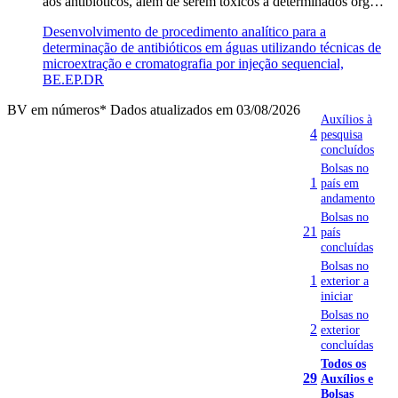
aos antibióticos, além de serem tóxicos a determinados org…
Desenvolvimento de procedimento analítico para a
determinação de antibióticos em águas utilizando técnicas de
microextração e cromatografia por injeção sequencial,
BE.EP.DR
BV em números
* Dados atualizados em 03/08/2026
Auxílios à
4
pesquisa
concluídos
Bolsas no
1
país em
andamento
Bolsas no
21
país
concluídas
Bolsas no
1
exterior a
iniciar
Bolsas no
2
exterior
concluídas
Todos os
29
Auxílios e
Bolsas