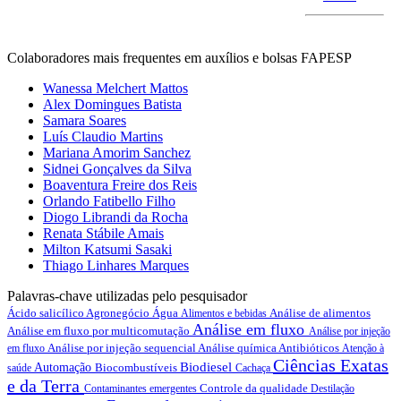
Colaboradores mais frequentes em auxílios e bolsas FAPESP
Wanessa Melchert Mattos
Alex Domingues Batista
Samara Soares
Luís Claudio Martins
Mariana Amorim Sanchez
Sidnei Gonçalves da Silva
Boaventura Freire dos Reis
Orlando Fatibello Filho
Diogo Librandi da Rocha
Renata Stábile Amais
Milton Katsumi Sasaki
Thiago Linhares Marques
Palavras-chave utilizadas pelo pesquisador
Ácido salicílico
Agronegócio
Água
Análise de alimentos
Alimentos e bebidas
Análise em fluxo
Análise em fluxo por multicomutação
Análise por injeção
Análise por injeção sequencial
Análise química
Antibióticos
em fluxo
Atenção à
Ciências Exatas
Biodiesel
Automação
Biocombustíveis
saúde
Cachaça
e da Terra
Controle da qualidade
Contaminantes emergentes
Destilação