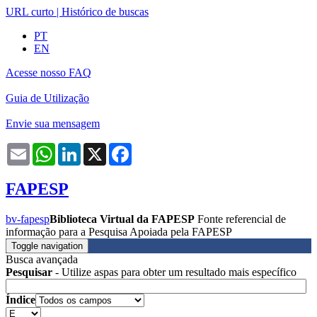
URL curto
|
Histórico de buscas
PT
EN
Acesse nosso FAQ
Guia de Utilização
Envie sua mensagem
Email
WhatsApp
LinkedIn
X
Facebook
FAPESP
bv-fapesp
Biblioteca Virtual da FAPESP
Fonte referencial de
informação para a Pesquisa Apoiada pela FAPESP
Toggle navigation
Busca avançada
Pesquisar
- Utilize aspas para obter um resultado mais específico
Índice