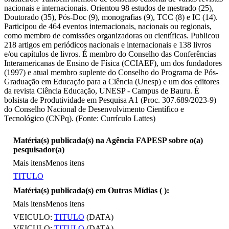
nacionais e internacionais. Orientou 98 estudos de mestrado (25),
Doutorado (35), Pós-Doc (9), monografias (9), TCC (8) e IC (14).
Participou de 464 eventos internacionais, nacionais ou regionais,
como membro de comissões organizadoras ou científicas. Publicou
218 artigos em periódicos nacionais e internacionais e 138 livros
e/ou capítulos de livros. É membro do Conselho das Conferências
Interamericanas de Ensino de Física (CCIAEF), um dos fundadores
(1997) e atual membro suplente do Conselho do Programa de Pós-
Graduação em Educação para a Ciência (Unesp) e um dos editores
da revista Ciência Educação, UNESP - Campus de Bauru. É
bolsista de Produtividade em Pesquisa A1 (Proc. 307.689/2023-9)
do Conselho Nacional de Desenvolvimento Científico e
Tecnológico (CNPq). (Fonte: Currículo Lattes)
Matéria(s) publicada(s) na Agência FAPESP sobre o(a)
pesquisador(a)
Mais itens
Menos itens
TITULO
Matéria(s) publicada(s) em Outras Mídias (
):
Mais itens
Menos itens
VEICULO:
TITULO
(DATA)
VEICULO:
TITULO
(DATA)