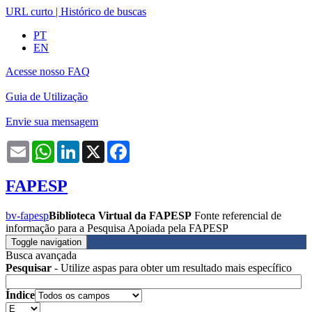
URL curto
|
Histórico de buscas
PT
EN
Acesse nosso FAQ
Guia de Utilização
Envie sua mensagem
Email
WhatsApp
LinkedIn
X
Facebook
FAPESP
bv-fapesp
Biblioteca Virtual da FAPESP
Fonte referencial de
informação para a Pesquisa Apoiada pela FAPESP
Toggle navigation
Busca avançada
Pesquisar
- Utilize aspas para obter um resultado mais específico
Índice