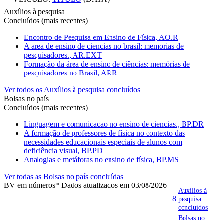
Auxílios à pesquisa
Concluídos (mais recentes)
Encontro de Pesquisa em Ensino de Física, AO.R
A area de ensino de ciencias no brasil: memorias de
pesquisadores., AR.EXT
Formação da área de ensino de ciências: memórias de
pesquisadores no Brasil, AP.R
Ver todos os Auxílios à pesquisa concluídos
Bolsas no país
Concluídos (mais recentes)
Linguagem e comunicacao no ensino de ciencias., BP.DR
A formação de professores de física no contexto das
necessidades educacionais especiais de alunos com
deficiência visual, BP.PD
Analogias e metáforas no ensino de física, BP.MS
Ver todas as Bolsas no país concluídas
BV em números
* Dados atualizados em 03/08/2026
Auxílios à
8
pesquisa
concluídos
Bolsas no