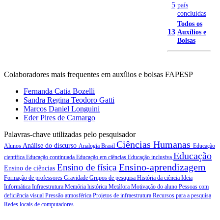
5
país
concluídas
Todos os
13
Auxílios e
Bolsas
Colaboradores mais frequentes em auxílios e bolsas FAPESP
Fernanda Catia Bozelli
Sandra Regina Teodoro Gatti
Marcos Daniel Longuini
Eder Pires de Camargo
Palavras-chave utilizadas pelo pesquisador
Ciências Humanas
Análise do discurso
Alunos
Analogia
Brasil
Educação
Educação
científica
Educação continuada
Educação em ciências
Educação inclusiva
Ensino-aprendizagem
Ensino de física
Ensino de ciências
Formação de professores
Gravidade
Grupos de pesquisa
História da ciência
Ideia
Informática
Infraestrutura
Memória histórica
Metáfora
Motivação do aluno
Pessoas com
deficiência visual
Pressão atmosférica
Projetos de infraestrutura
Recursos para a pesquisa
Redes locais de computadores