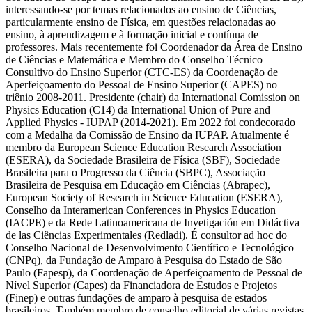
interessando-se por temas relacionados ao ensino de Ciências,
particularmente ensino de Física, em questões relacionadas ao
ensino, à aprendizagem e à formação inicial e contínua de
professores. Mais recentemente foi Coordenador da Área de Ensino
de Ciências e Matemática e Membro do Conselho Técnico
Consultivo do Ensino Superior (CTC-ES) da Coordenação de
Aperfeiçoamento do Pessoal de Ensino Superior (CAPES) no
triênio 2008-2011. Presidente (chair) da International Comission on
Physics Education (C14) da International Union of Pure and
Applied Physics - IUPAP (2014-2021). Em 2022 foi condecorado
com a Medalha da Comissão de Ensino da IUPAP. Atualmente é
membro da European Science Education Research Association
(ESERA), da Sociedade Brasileira de Física (SBF), Sociedade
Brasileira para o Progresso da Ciência (SBPC), Associação
Brasileira de Pesquisa em Educação em Ciências (Abrapec),
European Society of Research in Science Education (ESERA),
Conselho da Interamerican Conferences in Physics Education
(IACPE) e da Rede Latinoamericana de Invetigación em Didáctiva
de las Ciências Experimentales (Redladi). É consultor ad hoc do
Conselho Nacional de Desenvolvimento Científico e Tecnológico
(CNPq), da Fundação de Amparo à Pesquisa do Estado de São
Paulo (Fapesp), da Coordenação de Aperfeiçoamento de Pessoal de
Nível Superior (Capes) da Financiadora de Estudos e Projetos
(Finep) e outras fundações de amparo à pesquisa de estados
brasileiros. Também membro de conselho editorial de várias revistas