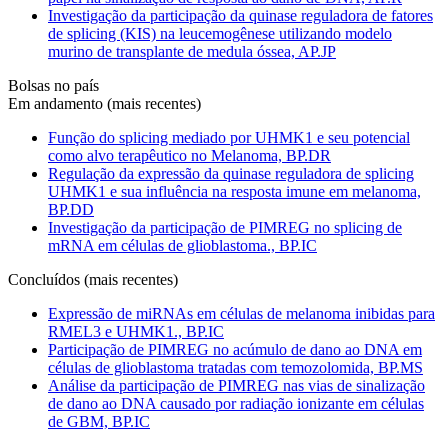
Investigação da participação da quinase reguladora de fatores
de splicing (KIS) na leucemogênese utilizando modelo
murino de transplante de medula óssea, AP.JP
Bolsas no país
Em andamento (mais recentes)
Função do splicing mediado por UHMK1 e seu potencial
como alvo terapêutico no Melanoma, BP.DR
Regulação da expressão da quinase reguladora de splicing
UHMK1 e sua influência na resposta imune em melanoma,
BP.DD
Investigação da participação de PIMREG no splicing de
mRNA em células de glioblastoma., BP.IC
Concluídos (mais recentes)
Expressão de miRNAs em células de melanoma inibidas para
RMEL3 e UHMK1., BP.IC
Participação de PIMREG no acúmulo de dano ao DNA em
células de glioblastoma tratadas com temozolomida, BP.MS
Análise da participação de PIMREG nas vias de sinalização
de dano ao DNA causado por radiação ionizante em células
de GBM, BP.IC