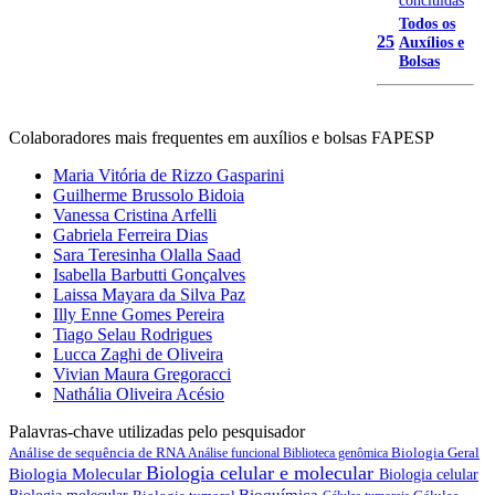
Todos os
25
Auxílios e
Bolsas
Colaboradores mais frequentes em auxílios e bolsas FAPESP
Maria Vitória de Rizzo Gasparini
Guilherme Brussolo Bidoia
Vanessa Cristina Arfelli
Gabriela Ferreira Dias
Sara Teresinha Olalla Saad
Isabella Barbutti Gonçalves
Laissa Mayara da Silva Paz
Illy Enne Gomes Pereira
Tiago Selau Rodrigues
Lucca Zaghi de Oliveira
Vivian Maura Gregoracci
Nathália Oliveira Acésio
Palavras-chave utilizadas pelo pesquisador
Análise de sequência de RNA
Biologia Geral
Análise funcional
Biblioteca genômica
Biologia celular e molecular
Biologia Molecular
Biologia celular
Bioquímica