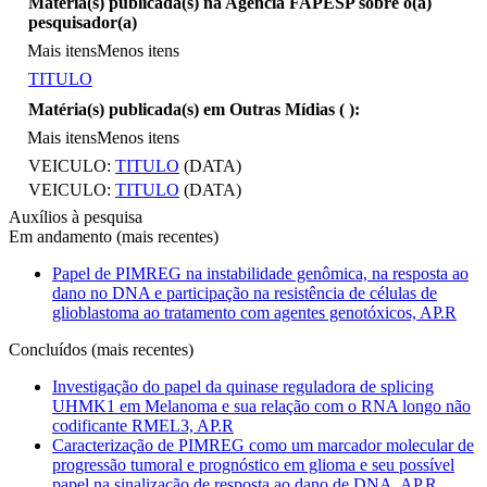
Matéria(s) publicada(s) na Agência FAPESP sobre o(a)
pesquisador(a)
Mais itens
Menos itens
TITULO
Matéria(s) publicada(s) em Outras Mídias (
):
Mais itens
Menos itens
VEICULO:
TITULO
(DATA)
VEICULO:
TITULO
(DATA)
Auxílios à pesquisa
Em andamento (mais recentes)
Papel de PIMREG na instabilidade genômica, na resposta ao
dano no DNA e participação na resistência de células de
glioblastoma ao tratamento com agentes genotóxicos, AP.R
Concluídos (mais recentes)
Investigação do papel da quinase reguladora de splicing
UHMK1 em Melanoma e sua relação com o RNA longo não
codificante RMEL3, AP.R
Caracterização de PIMREG como um marcador molecular de
progressão tumoral e prognóstico em glioma e seu possível
papel na sinalização de resposta ao dano de DNA, AP.R