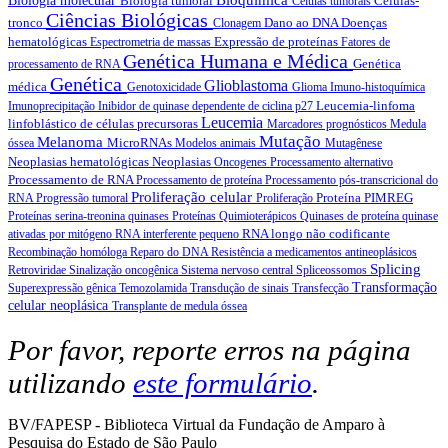
Biologia molecular
Biologia tumoral
Células-
Células tumorais
Ciências Biológicas
tronco
Dano ao DNA
Doenças
Clonagem
hematológicas
Expressão de proteínas
Espectrometria de massas
Fatores de
Genética Humana e Médica
Genética
processamento de RNA
Genética
Glioblastoma
médica
Genotoxicidade
Glioma
Imuno-histoquímica
Leucemia-linfoma
Imunoprecipitação
Inibidor de quinase dependente de ciclina p27
Leucemia
linfoblástico de células precursoras
Marcadores prognósticos
Medula
Mutação
Melanoma
MicroRNAs
óssea
Modelos animais
Mutagênese
Neoplasias hematológicas
Neoplasias
Oncogenes
Processamento alternativo
Processamento de RNA
Processamento de proteína
Processamento pós-transcricional do
Proliferação celular
Proteína PIMREG
RNA
Progressão tumoral
Proliferação
Proteínas serina-treonina quinases
Proteínas
Quimioterápicos
Quinases de proteína quinase
RNA longo não codificante
ativadas por mitógeno
RNA interferente pequeno
Recombinação homóloga
Reparo do DNA
Resistência a medicamentos antineoplásicos
Splicing
Retroviridae
Sinalização oncogênica
Sistema nervoso central
Spliceossomos
Transformação
Superexpressão gênica
Temozolamida
Transdução de sinais
Transfecção
celular neoplásica
Transplante de medula óssea
Por favor, reporte erros na página
utilizando
este formulário
.
BV/FAPESP - Biblioteca Virtual da Fundação de Amparo à
Pesquisa do Estado de São Paulo