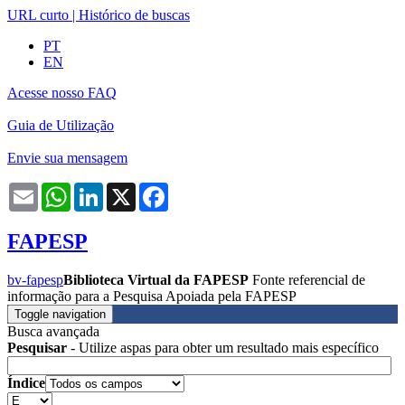
URL curto
|
Histórico de buscas
PT
EN
Acesse nosso FAQ
Guia de Utilização
Envie sua mensagem
Email
WhatsApp
LinkedIn
X
Facebook
FAPESP
bv-fapesp
Biblioteca Virtual da FAPESP
Fonte referencial de
informação para a Pesquisa Apoiada pela FAPESP
Toggle navigation
Busca avançada
Pesquisar
- Utilize aspas para obter um resultado mais específico
Índice