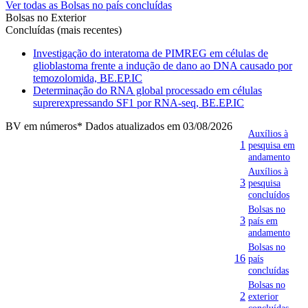
Ver todas as Bolsas no país concluídas
Bolsas no Exterior
Concluídas (mais recentes)
Investigação do interatoma de PIMREG em células de
glioblastoma frente a indução de dano ao DNA causado por
temozolomida, BE.EP.IC
Determinação do RNA global processado em células
suprerexpressando SF1 por RNA-seq, BE.EP.IC
BV em números
* Dados atualizados em 03/08/2026
Auxílios à
1
pesquisa em
andamento
Auxílios à
3
pesquisa
concluídos
Bolsas no
3
país em
andamento
Bolsas no
16
país
concluídas
Bolsas no
2
exterior
concluídas