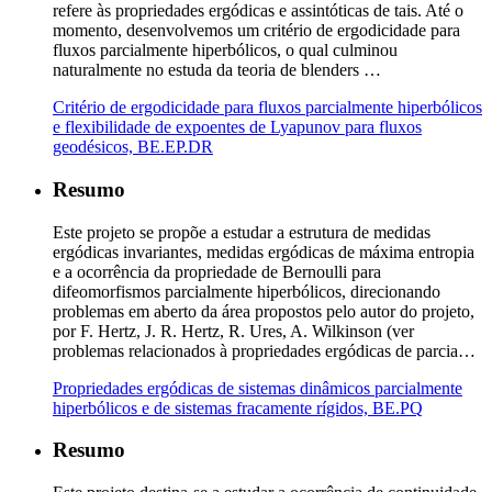
refere às propriedades ergódicas e assintóticas de tais. Até o
momento, desenvolvemos um critério de ergodicidade para
fluxos parcialmente hiperbólicos, o qual culminou
naturalmente no estuda da teoria de blenders …
Critério de ergodicidade para fluxos parcialmente hiperbólicos
e flexibilidade de expoentes de Lyapunov para fluxos
geodésicos, BE.EP.DR
Resumo
Este projeto se propõe a estudar a estrutura de medidas
ergódicas invariantes, medidas ergódicas de máxima entropia
e a ocorrência da propriedade de Bernoulli para
difeomorfismos parcialmente hiperbólicos, direcionando
problemas em aberto da área propostos pelo autor do projeto,
por F. Hertz, J. R. Hertz, R. Ures, A. Wilkinson (ver
problemas relacionados à propriedades ergódicas de parcia…
Propriedades ergódicas de sistemas dinâmicos parcialmente
hiperbólicos e de sistemas fracamente rígidos, BE.PQ
Resumo