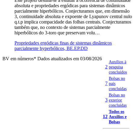
Este projeto destina-se a estudar a ocorrência de continuidade
absoluta e propriedades ergódicas para sistemas dinâmicos
parcialmente hiperbólicos. Conjecturamos que, em dimensão
3, continuidade absoluta e expoente de Lyapunov central nulo
q.t.p implica compacidade das folhas centrais. Conjecturamos
também que, no contexto de sistemas parcialmente
hiperbólicos do 3-toro que preservam volu…
Propriedades ergódicas finas de sistemas dinâmicos
parcialmente hyperbólicos, BE.EP.DD
BV em números
* Dados atualizados em 03/08/2026
Auxílios à
2
pesquisa
concluídos
Bolsas no
7
país
concluídas
Bolsas no
3
exterior
concluídas
Todos os
12
Auxílios e
Bolsas