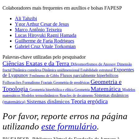
Colaboradores mais frequentes em auxílios e bolsas FAPESP
Ali Tahzibi
Ygor Arthur Cesar de Jesus
Marco Antônio Teixeira
Lucas Hiroyuki Ragni Hamada
Guilherme de Faria Rodrigues
Gabriel Cruz Vitale Torkomian
Palavras-chave utilizadas pelo pesquisador
Ciências Exatas e da Terra
Difeomorfismos de Anosov
Dimensão
Expoentes
fractal
Dinâmica complexa
Dinâmica unidimensional
Estabilidade estrutural
de Lyapunov
Fluxos parcialmente hiperbólicos
Fenômeno de Gibbs
Geometria e
Folheações
Formalismo
Fractais
Geometria de geodésicas
Topologia
Matemática
Geometria hiperbólica e elítica
Geometria
Modelos
Sistemas dinâmicos
matemáticos
Modelos termodinâmicos
Reações de decaimento
Teoria ergódica
Sistemas dinâmicos
(matemática)
Por favor, reporte erros na página
utilizando
este formulário
.