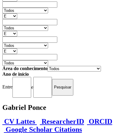
Área do conhecimento
Ano de início
Entre
e
Gabriel Ponce
CV Lattes
ResearcherID
ORCID
Google Scholar Citations