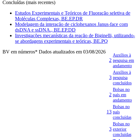
Concluídas (mais recentes)
Estudos Experimentais e Teóricos de Fluoração seletiva de
Moléculas Complexas, BE.EP.DR
Modelagem da interação de ciclohexanos Janus-face com
dsDNA e ssDNA., BE.EP.DD
Investigações mecanísticas da reação de Biginelli, utilizando-
se abordagens experimentais e teóricas, BE.PQ
BV em números
* Dados atualizados em 03/08/2026
Auxílios à
2
pesquisa em
andamento
Auxílios à
3
pesquisa
concluídos
Bolsas no
2
país em
andamento
Bolsas no
13
país
concluídas
Bolsas no
3
exterior
concluídas