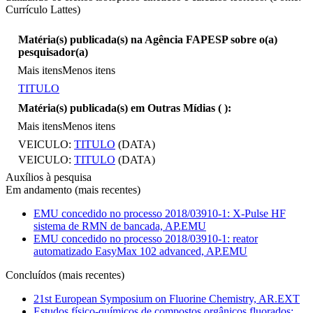
Currículo Lattes)
Matéria(s) publicada(s) na Agência FAPESP sobre o(a)
pesquisador(a)
Mais itens
Menos itens
TITULO
Matéria(s) publicada(s) em Outras Mídias (
):
Mais itens
Menos itens
VEICULO:
TITULO
(DATA)
VEICULO:
TITULO
(DATA)
Auxílios à pesquisa
Em andamento (mais recentes)
EMU concedido no processo 2018/03910-1: X-Pulse HF
sistema de RMN de bancada, AP.EMU
EMU concedido no processo 2018/03910-1: reator
automatizado EasyMax 102 advanced, AP.EMU
Concluídos (mais recentes)
21st European Symposium on Fluorine Chemistry, AR.EXT
Estudos físico-químicos de compostos orgânicos fluorados: