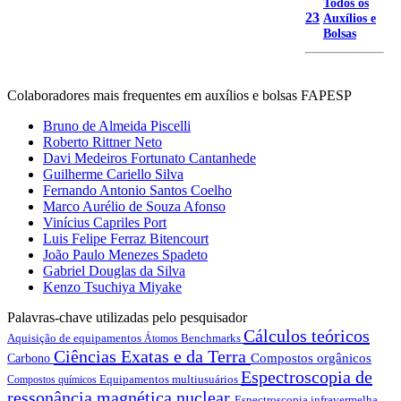
Todos os
23
Auxílios e
Bolsas
Colaboradores mais frequentes em auxílios e bolsas FAPESP
Bruno de Almeida Piscelli
Roberto Rittner Neto
Davi Medeiros Fortunato Cantanhede
Guilherme Cariello Silva
Fernando Antonio Santos Coelho
Marco Aurélio de Souza Afonso
Vinícius Capriles Port
Luis Felipe Ferraz Bitencourt
João Paulo Menezes Spadeto
Gabriel Douglas da Silva
Kenzo Tsuchiya Miyake
Palavras-chave utilizadas pelo pesquisador
Cálculos teóricos
Aquisição de equipamentos
Benchmarks
Átomos
Ciências Exatas e da Terra
Compostos orgânicos
Carbono
Espectroscopia de
Equipamentos multiusuários
Compostos químicos
ressonância magnética nuclear
Espectroscopia infravermelha