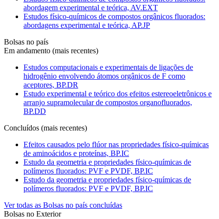
abordagem experimental e teórica, AV.EXT
Estudos físico-químicos de compostos orgânicos fluorados:
abordagens experimental e teórica, AP.JP
Bolsas no país
Em andamento (mais recentes)
Estudos computacionais e experimentais de ligações de
hidrogênio envolvendo átomos orgânicos de F como
aceptores, BP.DR
Estudo experimental e teórico dos efeitos estereoeletrônicos e
arranjo supramolecular de compostos organofluorados,
BP.DD
Concluídos (mais recentes)
Efeitos causados pelo flúor nas propriedades físico-químicas
de aminoácidos e proteínas, BP.IC
Estudo da geometria e propriedades físico-químicas de
polímeros fluorados: PVF e PVDF, BP.IC
Estudo da geometria e propriedades físico-químicas de
polímeros fluorados: PVF e PVDF, BP.IC
Ver todas as Bolsas no país concluídas
Bolsas no Exterior