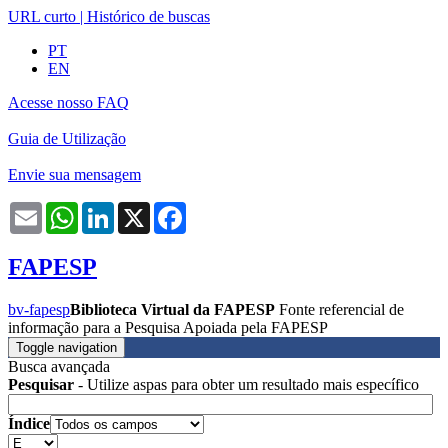
URL curto
|
Histórico de buscas
PT
EN
Acesse nosso FAQ
Guia de Utilização
Envie sua mensagem
Email
WhatsApp
LinkedIn
X
Facebook
FAPESP
bv-fapesp
Biblioteca Virtual da FAPESP
Fonte referencial de
informação para a Pesquisa Apoiada pela FAPESP
Toggle navigation
Busca avançada
Pesquisar
- Utilize aspas para obter um resultado mais específico
Índice