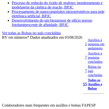
Processo de redução do óxido de grafeno: monitoramento e
modelagem da cinética de reação, BP.IC
Processamento de nanocompósitos piezorresistivos para pele
eletrônica artificial, BP.IC
Desenvolvimento de um biossensor de silício poroso
fotoluminescente de afinidade, BP.IC
Ver todas as Bolsas no país concluídas
BV em números
* Dados atualizados em 03/08/2026
Auxílios à
1
pesquisa em
andamento
Auxílios à
7
pesquisa
concluídos
Bolsas no
7
país
concluídas
Todos os
15
Auxílios e
Bolsas
Colaboradores mais frequentes em auxílios e bolsas FAPESP