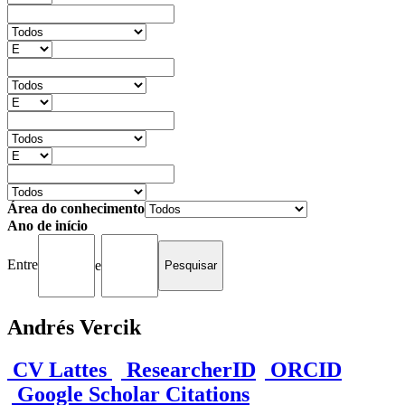
Área do conhecimento
Ano de início
Entre
e
Andrés Vercik
CV Lattes
ResearcherID
ORCID
Google Scholar Citations