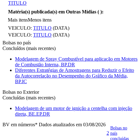
TITULO
Matéria(s) publicada(s) em Outras Mídias (
):
Mais itens
Menos itens
VEICULO:
TITULO
(DATA)
VEICULO:
TITULO
(DATA)
Bolsas no país
Concluídos (mais recentes)
Modelagem de Spray Combustível para aplicação em Motores
de Combustão Interna, BP.DR
Diferentes Estratégias de Amostragens para Reduzir o Efeito
da Autocorrelação no Desempenho do Gráfico da Média,
BP.IC
Bolsas no Exterior
Concluídas (mais recentes)
Modelagem de um motor de ignição a centelha com injeção
direta, BE.EP.DR
BV em números
* Dados atualizados em 03/08/2026
Bolsas no
2
país
concluídas