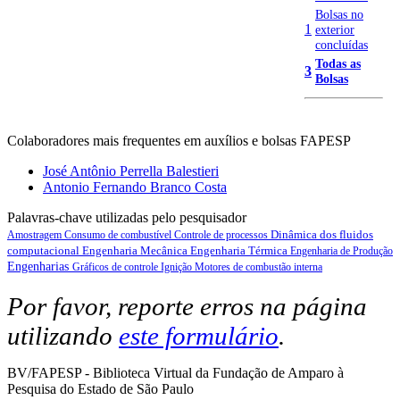
Bolsas no
1
exterior
concluídas
Todas as
3
Bolsas
Colaboradores mais frequentes em auxílios e bolsas FAPESP
José Antônio Perrella Balestieri
Antonio Fernando Branco Costa
Palavras-chave utilizadas pelo pesquisador
Dinâmica dos fluidos
Amostragem
Consumo de combustível
Controle de processos
computacional
Engenharia Mecânica
Engenharia Térmica
Engenharia de Produção
Engenharias
Gráficos de controle
Ignição
Motores de combustão interna
Por favor, reporte erros na página
utilizando
este formulário
.
BV/FAPESP - Biblioteca Virtual da Fundação de Amparo à
Pesquisa do Estado de São Paulo