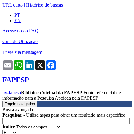
URL curto
|
Histórico de buscas
PT
EN
Acesse nosso FAQ
Guia de Utilização
Envie sua mensagem
Email
WhatsApp
LinkedIn
X
Facebook
FAPESP
bv-fapesp
Biblioteca Virtual da FAPESP
Fonte referencial de
informação para a Pesquisa Apoiada pela FAPESP
Toggle navigation
Busca avançada
Pesquisar
- Utilize aspas para obter um resultado mais específico
Índice