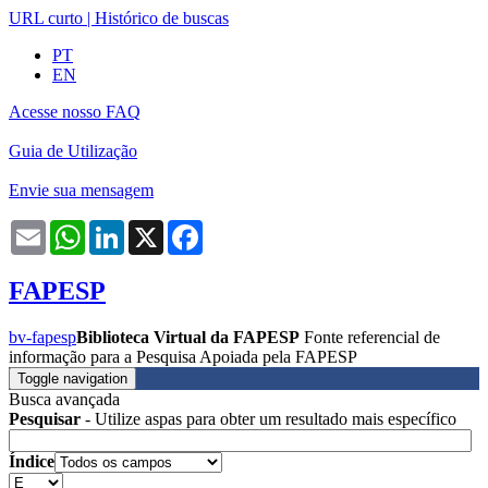
URL curto
|
Histórico de buscas
PT
EN
Acesse nosso FAQ
Guia de Utilização
Envie sua mensagem
Email
WhatsApp
LinkedIn
X
Facebook
FAPESP
bv-fapesp
Biblioteca Virtual da FAPESP
Fonte referencial de
informação para a Pesquisa Apoiada pela FAPESP
Toggle navigation
Busca avançada
Pesquisar
- Utilize aspas para obter um resultado mais específico
Índice