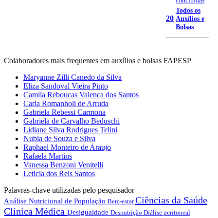
Todos os
20
Auxílios e
Bolsas
Colaboradores mais frequentes em auxílios e bolsas FAPESP
Maryanne Zilli Canedo da Silva
Eliza Sandoval Vieira Pinto
Camila Reboucas Valenca dos Santos
Carla Romanholi de Arruda
Gabriela Rebessi Carmona
Gabriela de Carvalho Beduschi
Lidiane Silva Rodrigues Telini
Nubia de Souza e Silva
Raphael Monteiro de Araujo
Rafaela Martins
Vanessa Benzoni Venitelli
Leticia dos Reis Santos
Palavras-chave utilizadas pelo pesquisador
Ciências da Saúde
Análise Nutricional de População
Bem-estar
Clínica Médica
Desigualdade
Desnutrição
Diálise peritoneal