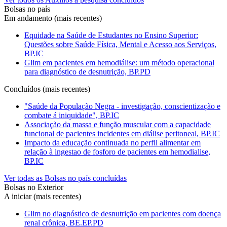
Bolsas no país
Em andamento (mais recentes)
Equidade na Saúde de Estudantes no Ensino Superior:
Questões sobre Saúde Física, Mental e Acesso aos Serviços,
BP.IC
Glim em pacientes em hemodiálise: um método operacional
para diagnóstico de desnutrição, BP.PD
Concluídos (mais recentes)
"Saúde da População Negra - investigação, conscientização e
combate á iniquidade", BP.IC
Associação da massa e função muscular com a capacidade
funcional de pacientes incidentes em diálise peritoneal, BP.IC
Impacto da educação continuada no perfil alimentar em
relação à ingestao de fosforo de pacientes em hemodialise,
BP.IC
Ver todas as Bolsas no país concluídas
Bolsas no Exterior
A iniciar (mais recentes)
Glim no diagnóstico de desnutrição em pacientes com doença
renal crônica, BE.EP.PD