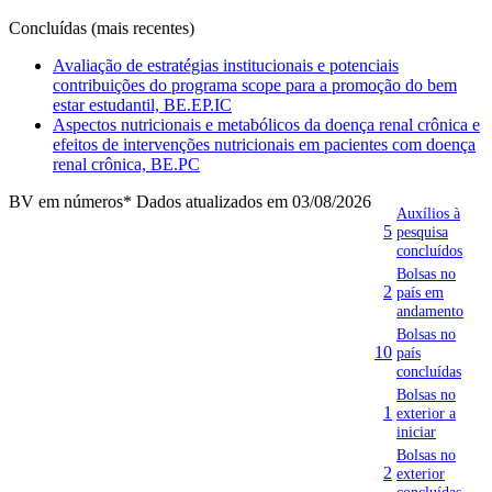
Concluídas (mais recentes)
Avaliação de estratégias institucionais e potenciais
contribuições do programa scope para a promoção do bem
estar estudantil, BE.EP.IC
Aspectos nutricionais e metabólicos da doença renal crônica e
efeitos de intervenções nutricionais em pacientes com doença
renal crônica, BE.PC
BV em números
* Dados atualizados em 03/08/2026
Auxílios à
5
pesquisa
concluídos
Bolsas no
2
país em
andamento
Bolsas no
10
país
concluídas
Bolsas no
1
exterior a
iniciar
Bolsas no
2
exterior
concluídas