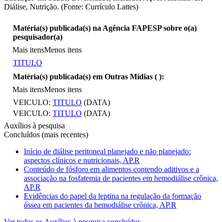
Diálise, Nutrição. (Fonte: Currículo Lattes)
Matéria(s) publicada(s) na Agência FAPESP sobre o(a)
pesquisador(a)
Mais itens
Menos itens
TITULO
Matéria(s) publicada(s) em Outras Mídias (
):
Mais itens
Menos itens
VEICULO:
TITULO
(DATA)
VEICULO:
TITULO
(DATA)
Auxílios à pesquisa
Concluídos (mais recentes)
Início de diálise peritoneal planejado e não planejado:
aspectos clínicos e nutricionais, AP.R
Conteúdo de fósforo em alimentos contendo aditivos e a
associação na fosfatemia de pacientes em hemodiálise crônica,
AP.R
Evidências do papel da leptina na regulação da formação
óssea em pacientes da hemodiálise crônica, AP.R
Ver todos os Auxílios à pesquisa concluídos