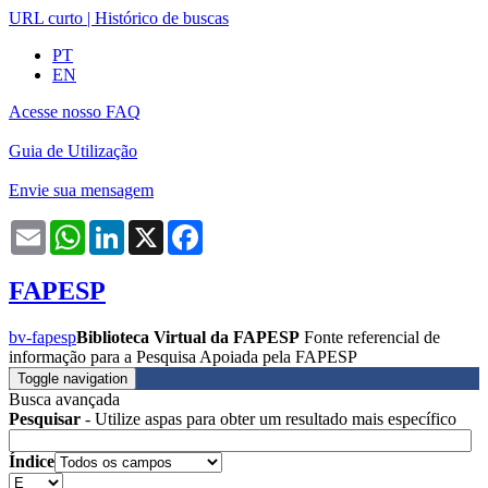
URL curto
|
Histórico de buscas
PT
EN
Acesse nosso FAQ
Guia de Utilização
Envie sua mensagem
Email
WhatsApp
LinkedIn
X
Facebook
FAPESP
bv-fapesp
Biblioteca Virtual da FAPESP
Fonte referencial de
informação para a Pesquisa Apoiada pela FAPESP
Toggle navigation
Busca avançada
Pesquisar
- Utilize aspas para obter um resultado mais específico
Índice