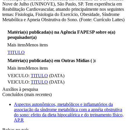
Nove de Julho (UNINOVE), São Paulo, SP. Tem experiência em
Reabilitação Cardiovascular, atuando principalmente nos seguintes
temas: Fisiologia, Fisiologia do Exercício, Obesidade, Síndrome
Metabólica e Apneia Obstrutiva do Sono. (Fonte: Currículo Lattes)
Matéria(s) publicada(s) na Agência FAPESP sobre o(a)
pesquisador(a)
Mais itens
Menos itens
TITULO
Matéria(s) publicada(s) em Outras Mídias (
):
Mais itens
Menos itens
VEICULO:
TITULO
(DATA)
VEICULO:
TITULO
(DATA)
Auxílios à pesquisa
Concluídos (mais recentes)
Aspectos autonômicos, metabólicos e inflamatórios da
associação da síndrome metabólica com a apnéia obstrutiva
do sono: efeito da dieta hipocalórica e do treinamento físico,
AP.R
Bolsas no país