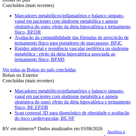
Concluídos (mais recentes)
Marcadores metabólicos/inflamatórios e balanço simpato-
vagal em pacientes com síndrome metabólica e apneia
obstrutiva do sono: efeito da dieta hipocalórica e treinamento
físico, BP.DR
Avaliação da compatibilidade das fórmulas de prescrição de
treinamento físico para portadores de marcapasso, BP.IC
Rigidez arterial e resistência vascular periférica na síndrome
metabólica : efeito da dieta hipocalórica associada ao
treinamento físico, BP.MS
Ver todas as Bolsas no país concluídas
Bolsas no Exterior
Concluídas (mais recentes)
Marcadores metabólicos/inflamatórios e balanço simpato-
vagal em pacientes com síndrome metabólica e apneia
obstrutiva do sono: efeito da dieta hipocalórica e treinamento
físico, BE.EP.DR
Scan corporal 3D para diagnóstico de obesidade e avaliação
do risco cardiovascular, BE.NF
BV em números
* Dados atualizados em 03/08/2026
Auxílios à