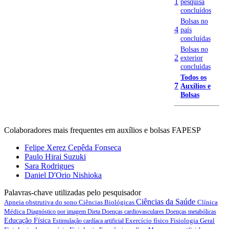
1
pesquisa
concluídos
Bolsas no
4
país
concluídas
Bolsas no
2
exterior
concluídas
Todos os
7
Auxílios e
Bolsas
Colaboradores mais frequentes em auxílios e bolsas FAPESP
Felipe Xerez Cepêda Fonseca
Paulo Hirai Suzuki
Sara Rodrigues
Daniel D'Orio Nishioka
Palavras-chave utilizadas pelo pesquisador
Ciências da Saúde
Apneia obstrutiva do sono
Ciências Biológicas
Clínica
Médica
Diagnóstico por imagem
Dieta
Doenças cardiovasculares
Doenças metabólicas
Educação Física
Exercício físico
Fisiologia Geral
Estimulação cardíaca artificial