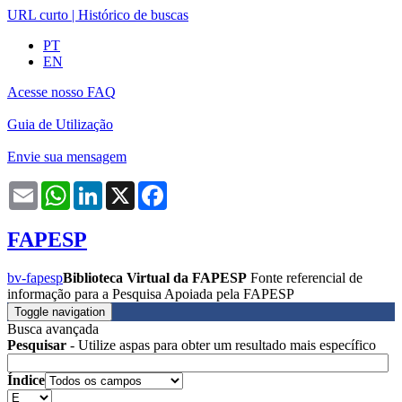
URL curto
|
Histórico de buscas
PT
EN
Acesse nosso FAQ
Guia de Utilização
Envie sua mensagem
Email
WhatsApp
LinkedIn
X
Facebook
FAPESP
bv-fapesp
Biblioteca Virtual da FAPESP
Fonte referencial de
informação para a Pesquisa Apoiada pela FAPESP
Toggle navigation
Busca avançada
Pesquisar
- Utilize aspas para obter um resultado mais específico
Índice