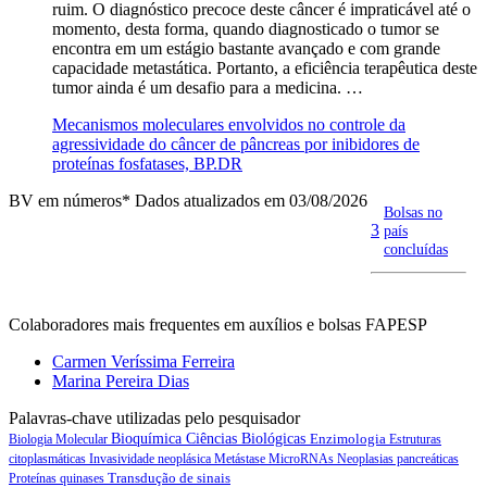
ruim. O diagnóstico precoce deste câncer é impraticável até o
momento, desta forma, quando diagnosticado o tumor se
encontra em um estágio bastante avançado e com grande
capacidade metastática. Portanto, a eficiência terapêutica deste
tumor ainda é um desafio para a medicina. …
Mecanismos moleculares envolvidos no controle da
agressividade do câncer de pâncreas por inibidores de
proteínas fosfatases, BP.DR
BV em números
* Dados atualizados em 03/08/2026
Bolsas no
3
país
concluídas
Colaboradores mais frequentes em auxílios e bolsas FAPESP
Carmen Veríssima Ferreira
Marina Pereira Dias
Palavras-chave utilizadas pelo pesquisador
Bioquímica
Ciências Biológicas
Enzimologia
Biologia Molecular
Estruturas
citoplasmáticas
Invasividade neoplásica
Metástase
MicroRNAs
Neoplasias pancreáticas
Transdução de sinais
Proteínas quinases