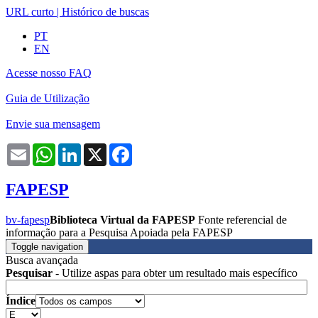
URL curto
|
Histórico de buscas
PT
EN
Acesse nosso FAQ
Guia de Utilização
Envie sua mensagem
Email
WhatsApp
LinkedIn
X
Facebook
FAPESP
bv-fapesp
Biblioteca Virtual da FAPESP
Fonte referencial de
informação para a Pesquisa Apoiada pela FAPESP
Toggle navigation
Busca avançada
Pesquisar
- Utilize aspas para obter um resultado mais específico
Índice