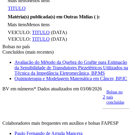
Mais itens
Menos itens
TITULO
Matéria(s) publicada(s) em Outras Mídias (
):
Mais itens
Menos itens
VEICULO:
TITULO
(DATA)
VEICULO:
TITULO
(DATA)
Bolsas no país
Concluídos (mais recentes)
Avaliação do Método da Quebra do Grafite para Estimação
da Sensibilidade de Transdutores Piezelétricos Utilizados na
Técnica da Impedância Eletromecânica, BP.MS
Quimioterapia e Modelagem Matemática em Câncer, BP.IC
BV em números
* Dados atualizados em 03/08/2026
Bolsas no
2
país
concluídas
Colaboradores mais frequentes em auxílios e bolsas FAPESP
Paulo Fernando de Arruda Mancera