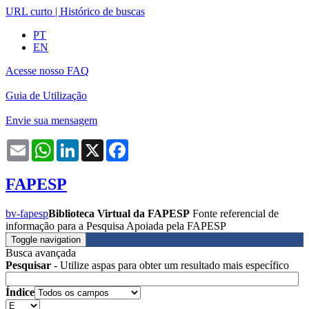
URL curto
|
Histórico de buscas
PT
EN
Acesse nosso FAQ
Guia de Utilização
Envie sua mensagem
Email
WhatsApp
LinkedIn
X
Facebook
FAPESP
bv-fapesp
Biblioteca Virtual da FAPESP
Fonte referencial de
informação para a Pesquisa Apoiada pela FAPESP
Toggle navigation
Busca avançada
Pesquisar
- Utilize aspas para obter um resultado mais específico
Índice