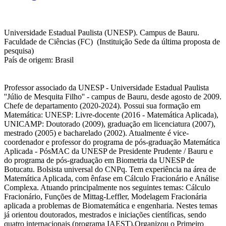
Universidade Estadual Paulista (UNESP). Campus de Bauru.
Faculdade de Ciências (FC) (Instituição Sede da última proposta de
pesquisa)
País de origem: Brasil
Professor associado da UNESP - Universidade Estadual Paulista
''Júlio de Mesquita Filho'' - campus de Bauru, desde agosto de 2009.
Chefe de departamento (2020-2024). Possui sua formação em
Matemática: UNESP: Livre-docente (2016 - Matemática Aplicada),
UNICAMP: Doutorado (2009), graduação em licenciatura (2007),
mestrado (2005) e bacharelado (2002). Atualmente é vice-
coordenador e professor do programa de pós-graduação Matemática
Aplicada - PósMAC da UNESP de Presidente Prudente / Bauru e
do programa de pós-graduação em Biometria da UNESP de
Botucatu. Bolsista universal do CNPq. Tem experiência na área de
Matemática Aplicada, com ênfase em Cálculo Fracionário e Análise
Complexa. Atuando principalmente nos seguintes temas: Cálculo
Fracionário, Funções de Mittag-Leffler, Modelagem Fracionária
aplicada a problemas de Biomatemática e engenharia. Nestes temas
já orientou doutorados, mestrados e iniciações científicas, sendo
quatro internacionais (programa IAEST).Organizou o Primeiro