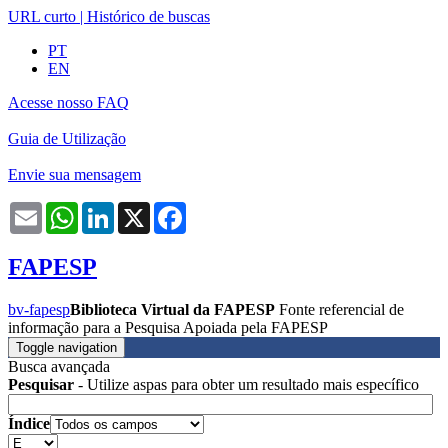
URL curto
|
Histórico de buscas
PT
EN
Acesse nosso FAQ
Guia de Utilização
Envie sua mensagem
Email
WhatsApp
LinkedIn
X
Facebook
FAPESP
bv-fapesp
Biblioteca Virtual da FAPESP
Fonte referencial de
informação para a Pesquisa Apoiada pela FAPESP
Toggle navigation
Busca avançada
Pesquisar
- Utilize aspas para obter um resultado mais específico
Índice