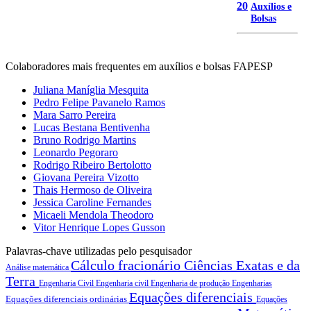
20
Auxílios e
Bolsas
Colaboradores mais frequentes em auxílios e bolsas FAPESP
Juliana Maníglia Mesquita
Pedro Felipe Pavanelo Ramos
Mara Sarro Pereira
Lucas Bestana Bentivenha
Bruno Rodrigo Martins
Leonardo Pegoraro
Rodrigo Ribeiro Bertolotto
Giovana Pereira Vizotto
Thais Hermoso de Oliveira
Jessica Caroline Fernandes
Micaeli Mendola Theodoro
Vitor Henrique Lopes Gusson
Palavras-chave utilizadas pelo pesquisador
Cálculo fracionário
Ciências Exatas e da
Análise matemática
Terra
Engenharia Civil
Engenharia civil
Engenharia de produção
Engenharias
Equações diferenciais
Equações diferenciais ordinárias
Equações