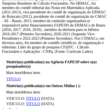
Simpósio Brasileiro de Cálculo Fracionário. Na SBMAC, foi
membro do comitê editorial das Notas em Matemática Aplicada,
(2011-2013), vice-presidente do comitê de organização do ERMAC
de Botucatu (2012), presidente do comitê de organização do CMAC
- SE - Bauru, 2013, membro da comissão organizadora (e
responsável pelos financiamentos FAPESP) de ERMACs de Bauru
(2016, 2017, 2018, 2019) , membro da diretoria para os biênios
2016-2017 (Primeiro Secretário), 2020-2021 (Segundo Vice-
Presidente) e 2022-2023 (Primeiro Secretário). Nos CNMACs, em
diversos anos, foi membro de comitês científicos, de organização e
editoriais. Líder do grupo de pesquisa CF@FC - Cálculo
Fracionário e Aplicações - CNPq. (Fonte: Currículo Lattes)
Matéria(s) publicada(s) na Agência FAPESP sobre o(a)
pesquisador(a)
Mais itens
Menos itens
TITULO
Matéria(s) publicada(s) em Outras Mídias (
):
Mais itens
Menos itens
VEICULO:
TITULO
(DATA)
VEICULO:
TITULO
(DATA)