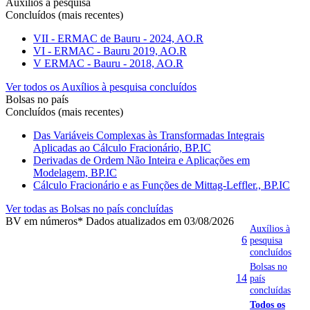
Auxílios à pesquisa
Concluídos (mais recentes)
VII - ERMAC de Bauru - 2024, AO.R
VI - ERMAC - Bauru 2019, AO.R
V ERMAC - Bauru - 2018, AO.R
Ver todos os Auxílios à pesquisa concluídos
Bolsas no país
Concluídos (mais recentes)
Das Variáveis Complexas às Transformadas Integrais
Aplicadas ao Cálculo Fracionário, BP.IC
Derivadas de Ordem Não Inteira e Aplicações em
Modelagem, BP.IC
Cálculo Fracionário e as Funções de Mittag-Leffler., BP.IC
Ver todas as Bolsas no país concluídas
BV em números
* Dados atualizados em 03/08/2026
Auxílios à
6
pesquisa
concluídos
Bolsas no
14
país
concluídas
Todos os