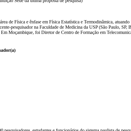
tuição Sede da última proposta de pesquisa)
 área de Física e ênfase em Física Estatística e Termodinâmica, atuando
ocente-pesquisador na Faculdade de Medicina da USP (São Paulo, SP, Bra
Em Moçambique, foi Diretor de Centro de Formação em Telecomunicaçõ
sador(a)
pesquisadores, estudantes e funcionários do sistema paulista de pesqu