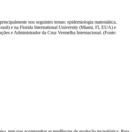
 principalmente nos seguintes temas: epidemiologia matemática,
sil) e na Florida International University (Miami, Fl, EUA) e
es e Administrador da Cruz Vermelha Internacional. (Fonte:
isa, tem que acompanhar as tendências de evolução tecnológica. Para