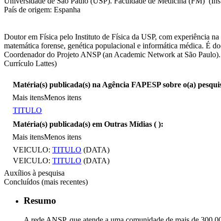
Universidade de São Paulo (USP). Faculdade de Medicina (FM) (Insti
País de origem: Espanha
Doutor em Física pelo Instituto de Física da USP, com experiência na
matemática forense, genética populacional e informática médica. É d
Coordenador do Projeto ANSP (an Academic Network at São Paulo). 
Currículo Lattes)
Matéria(s) publicada(s) na Agência FAPESP sobre o(a) pesqui
Mais itens
Menos itens
TITULO
Matéria(s) publicada(s) em Outras Mídias (
):
Mais itens
Menos itens
VEICULO:
TITULO
(DATA)
VEICULO:
TITULO
(DATA)
Auxílios à pesquisa
Concluídos (mais recentes)
Resumo
A rede ANSP, que atende a uma comunidade de mais de 300.000 