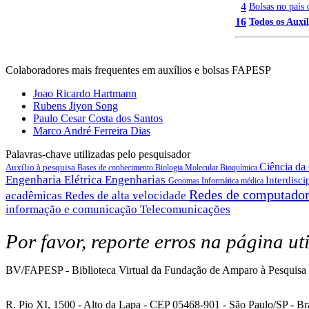
4
Bolsas no país 
16
Todos os Auxíl
Colaboradores mais frequentes em auxílios e bolsas FAPESP
Joao Ricardo Hartmann
Rubens Jiyon Song
Paulo Cesar Costa dos Santos
Marco André Ferreira Dias
Palavras-chave utilizadas pelo pesquisador
Ciência d
Auxílio à pesquisa
Bases de conhecimento
Biologia Molecular
Bioquímica
Engenharia Elétrica
Engenharias
Interdisci
Genomas
Informática médica
Redes de computado
acadêmicas
Redes de alta velocidade
informação e comunicação
Telecomunicações
Por favor, reporte erros na página ut
BV/FAPESP - Biblioteca Virtual da Fundação de Amparo à Pesquisa 
R. Pio XI, 1500 - Alto da Lapa - CEP 05468-901 - São Paulo/SP - Bra