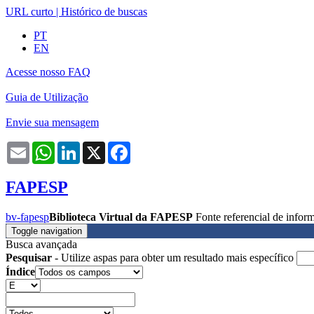
URL curto
|
Histórico de buscas
PT
EN
Acesse nosso FAQ
Guia de Utilização
Envie sua mensagem
Email
WhatsApp
LinkedIn
X
Facebook
FAPESP
bv-fapesp
Biblioteca Virtual da FAPESP
Fonte referencial de info
Toggle navigation
Busca avançada
Pesquisar
- Utilize aspas para obter um resultado mais específico
Índice