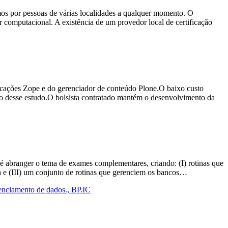
os por pessoas de várias localidades a qualquer momento. O
 computacional. A existência de um provedor local de certificação
licações Zope e do gerenciador de conteúdo Plone.O baixo custo
to desse estudo.O bolsista contratado mantém o desenvolvimento da
o é abranger o tema de exames complementares, criando: (I) rotinas que
a e (III) um conjunto de rotinas que gerenciem os bancos…
renciamento de dados., BP.IC