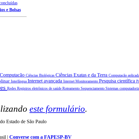
concluídas
ios e Bolsas
a Computação
Ciências Exatas e da Terra
Ciências Biológicas
Computação aplicad
Internet avançada
Pesquisa científica
plinar
Interlíngua
Internet
Monitoramento
P
res
Redes
Registros eletrônicos de saúde
Roteamento
Sequenciamento
Sistemas computadoriz
ilizando
este formulário
.
do Estado de São Paulo
sil |
Converse com a FAPESP-BV