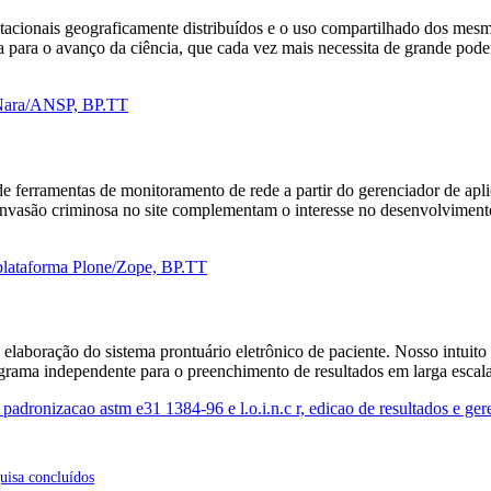
acionais geograficamente distribuídos e o uso compartilhado dos mesm
 para o avanço da ciência, que cada vez mais necessita de grande poder
 Nara/ANSP, BP.TT
de ferramentas de monitoramento de rede a partir do gerenciador de ap
 invasão criminosa no site complementam o interesse no desenvolvimen
plataforma Plone/Zope, BP.TT
 elaboração do sistema prontuário eletrônico de paciente. Nosso intuit
rograma independente para o preenchimento de resultados em larga escal
padronizacao astm e31 1384-96 e l.o.i.n.c r, edicao de resultados e ge
uisa concluídos