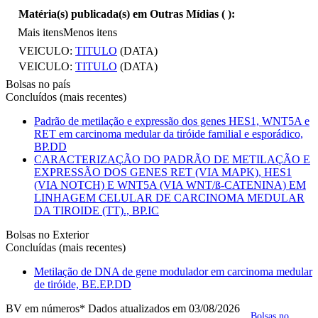
Matéria(s) publicada(s) em Outras Mídias (
):
Mais itens
Menos itens
VEICULO:
TITULO
(DATA)
VEICULO:
TITULO
(DATA)
Bolsas no país
Concluídos (mais recentes)
Padrão de metilação e expressão dos genes HES1, WNT5A e
RET em carcinoma medular da tiróide familial e esporádico,
BP.DD
CARACTERIZAÇÃO DO PADRÃO DE METILAÇÃO E
EXPRESSÃO DOS GENES RET (VIA MAPK), HES1
(VIA NOTCH) E WNT5A (VIA WNT/ß-CATENINA) EM
LINHAGEM CELULAR DE CARCINOMA MEDULAR
DA TIROIDE (TT)., BP.IC
Bolsas no Exterior
Concluídas (mais recentes)
Metilação de DNA de gene modulador em carcinoma medular
de tiróide, BE.EP.DD
BV em números
* Dados atualizados em 03/08/2026
Bolsas no