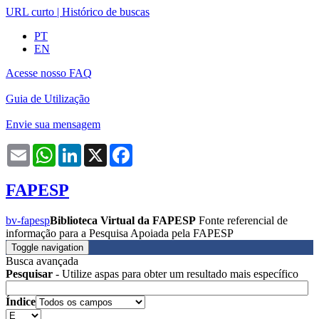
URL curto
|
Histórico de buscas
PT
EN
Acesse nosso FAQ
Guia de Utilização
Envie sua mensagem
Email
WhatsApp
LinkedIn
X
Facebook
FAPESP
bv-fapesp
Biblioteca Virtual da FAPESP
Fonte referencial de
informação para a Pesquisa Apoiada pela FAPESP
Toggle navigation
Busca avançada
Pesquisar
- Utilize aspas para obter um resultado mais específico
Índice