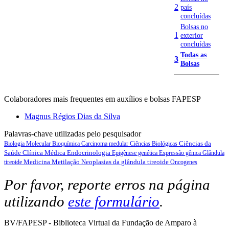
2
país
concluídas
Bolsas no
1
exterior
concluídas
Todas as
3
Bolsas
Colaboradores mais frequentes em auxílios e bolsas FAPESP
Magnus Régios Dias da Silva
Palavras-chave utilizadas pelo pesquisador
Ciências da
Biologia Molecular
Bioquímica
Carcinoma medular
Ciências Biológicas
Saúde
Clínica Médica
Endocrinologia
Epigênese genética
Expressão gênica
Glândula
Medicina
Metilação
Neoplasias da glândula tireoide
tireoide
Oncogenes
Por favor, reporte erros na página
utilizando
este formulário
.
BV/FAPESP - Biblioteca Virtual da Fundação de Amparo à