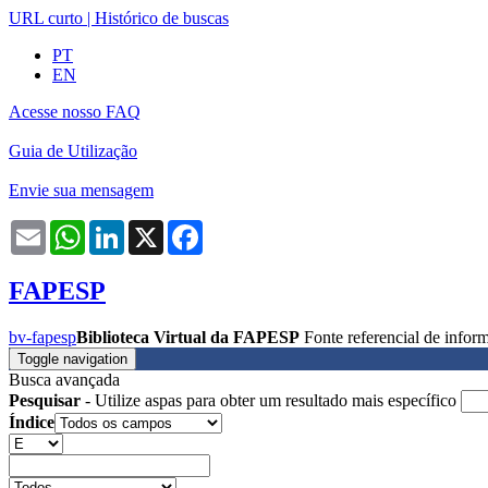
URL curto
|
Histórico de buscas
PT
EN
Acesse nosso FAQ
Guia de Utilização
Envie sua mensagem
Email
WhatsApp
LinkedIn
X
Facebook
FAPESP
bv-fapesp
Biblioteca Virtual da FAPESP
Fonte referencial de info
Toggle navigation
Busca avançada
Pesquisar
- Utilize aspas para obter um resultado mais específico
Índice