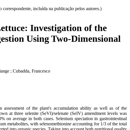
correspondente, incluída na publicação pelos autores.)
ttuce: Investigation of the
gestion Using Two-Dimensional
olange ; Cubadda, Francesco
n assessment of the plant's accumulation ability as well as of the
grown at three selenite (SeVI)/selenate (SeIV) amendment levels was
% on average in both cases. Selenium speciation in gastrointestinal
 metabolites, with selenomethionine accounting for 1/3 of the total
rted into organic species. Taking into account both nutritional quality