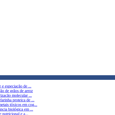
 e especiação de ...
ção de grãos de arroz
rização molecular ...
arinha proteica de ...
etais tóxicos em cog...
ncia biológica em ...
 nutricional e a...