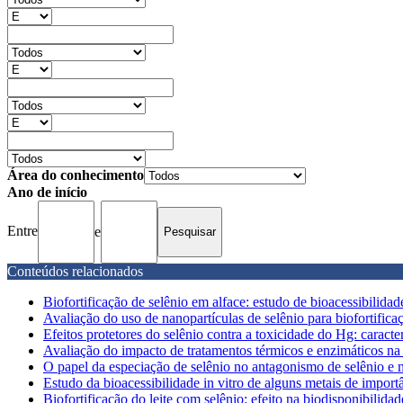
Área do conhecimento
Ano de início
Entre
e
Conteúdos relacionados
Biofortificação de selênio em alface: estudo de bioacessibilidade
Avaliação do uso de nanopartículas de selênio para biofortifica
Efeitos protetores do selênio contra a toxicidade do Hg: caracte
Avaliação do impacto de tratamentos térmicos e enzimáticos na f
O papel da especiação de selênio no antagonismo de selênio e m
Estudo da bioacessibilidade in vitro de alguns metais de importâ
Biofortificação do leite com selênio: efeito na biodisponibilidade