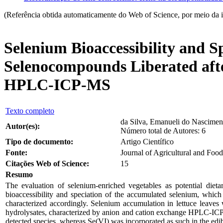
(Referência obtida automaticamente do Web of Science, por meio da 
Selenium Bioaccessibility and S
Selenocompounds Liberated aft
HPLC-ICP-MS
Texto completo
da Silva, Emanueli do Nasciment
Autor(es):
Número total de Autores: 6
Tipo de documento:
Artigo Científico
Fonte:
Journal of Agricultural and Foo
Citações Web of Science:
15
Resumo
The evaluation of selenium-enriched vegetables as potential dieta
bioaccessibility and speciation of the accumulated selenium, which
characterized accordingly. Selenium accumulation in lettuce leaves
hydrolysates, characterized by anion and cation exchange HPLC-ICP-
detected species, whereas Se(VI) was incorporated as such in the edibl