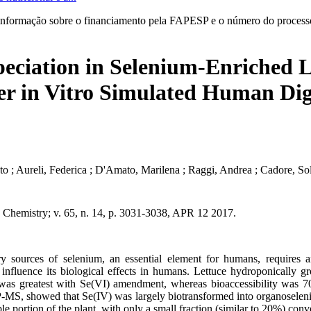
informação sobre o financiamento pela FAPESP e o número do processo 
peciation in Selenium-Enriched Le
er in Vitro Simulated Human Di
o ; Aureli, Federica ; D'Amato, Marilena ; Raggi, Andrea ; Cadore, S
d Chemistry; v. 65, n. 14, p. 3031-3038, APR 12 2017.
ry sources of selenium, an essential element for humans, requires a
 influence its biological effects in humans. Lettuce hydroponically 
 was greatest with Se(VI) amendment, whereas bioaccessibility was 70
MS, showed that Se(IV) was largely biotransformed into organoselenium
e portion of the plant, with only a small fraction (similar to,20%) conve