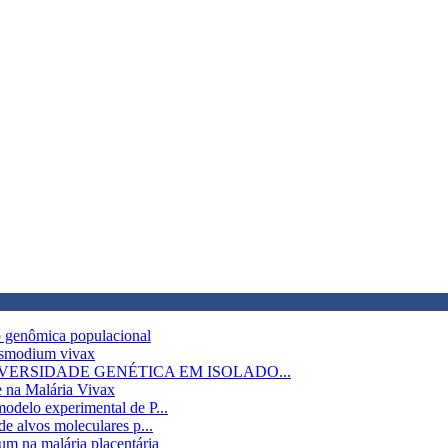
ão genômica populacional
lasmodium vivax
A DIVERSIDADE GENÉTICA EM ISOLADO...
 na Malária Vivax
odelo experimental de P...
e alvos moleculares p...
m na malária placentária