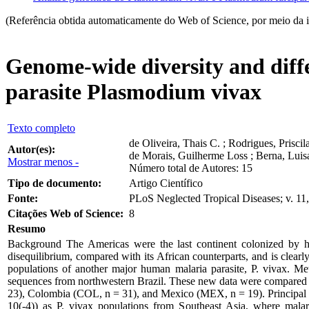
(Referência obtida automaticamente do Web of Science, por meio da 
Genome-wide diversity and diff
parasite Plasmodium vivax
Texto completo
de Oliveira, Thais C. ; Rodrigues, Prisci
Autor(es):
de Morais, Guilherme Loss ; Berna, Luisa
Mostrar menos -
Número total de Autores: 15
Tipo de documento:
Artigo Científico
Fonte:
PLoS Neglected Tropical Diseases; v. 11
Citações Web of Science:
8
Resumo
Background The Americas were the last continent colonized by hu
disequilibrium, compared with its African counterparts, and is clearl
populations of another major human malaria parasite, P. vivax. M
sequences from northwestern Brazil. These new data were compared wi
23), Colombia (COL, n = 31), and Mexico (MEX, n = 19). Principal fi
10(-4)) as P. vivax populations from Southeast Asia, where malar