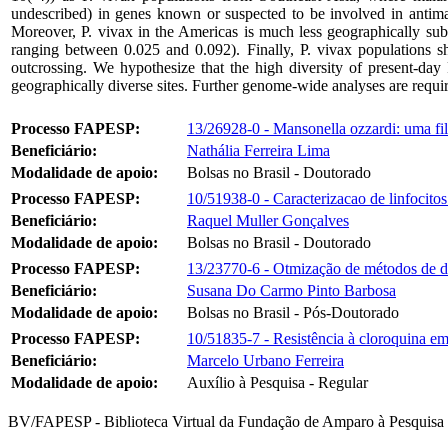
undescribed) in genes known or suspected to be involved in antimala
Moreover, P. vivax in the Americas is much less geographically subs
ranging between 0.025 and 0.092). Finally, P. vivax populations sh
outcrossing. We hypothesize that the high diversity of present-da
geographically diverse sites. Further genome-wide analyses are requi
Processo FAPESP:
13/26928-0 - Mansonella ozzardi: uma fil
Beneficiário:
Nathália Ferreira Lima
Modalidade de apoio:
Bolsas no Brasil - Doutorado
Processo FAPESP:
10/51938-0 - Caracterizacao de linfocito
Beneficiário:
Raquel Muller Gonçalves
Modalidade de apoio:
Bolsas no Brasil - Doutorado
Processo FAPESP:
13/23770-6 - Otmização de métodos de de
Beneficiário:
Susana Do Carmo Pinto Barbosa
Modalidade de apoio:
Bolsas no Brasil - Pós-Doutorado
Processo FAPESP:
10/51835-7 - Resistência à cloroquina em
Beneficiário:
Marcelo Urbano Ferreira
Modalidade de apoio:
Auxílio à Pesquisa - Regular
BV/FAPESP - Biblioteca Virtual da Fundação de Amparo à Pesquisa 