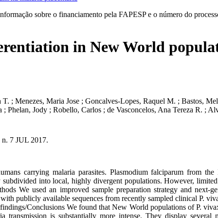
informação sobre o financiamento pela FAPESP e o número do processo 
erentiation in New World popula
la T. ; Menezes, Maria Jose ; Goncalves-Lopes, Raquel M. ; Bastos, Meli
 ; Phelan, Jody ; Robello, Carlos ; de Vasconcelos, Ana Tereza R. ; Alv
, n. 7 JUL 2017.
mans carrying malaria parasites. Plasmodium falciparum from the N
y subdivided into local, highly divergent populations. However, limite
ethods We used an improved sample preparation strategy and next-gen
th publicly available sequences from recently sampled clinical P. viva
ndings/Conclusions We found that New World populations of P. vivax a
ia transmission is substantially more intense. They display several