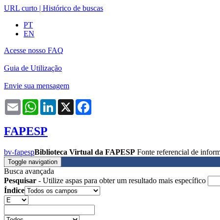
URL curto
|
Histórico de buscas
PT
EN
Acesse nosso FAQ
Guia de Utilização
Envie sua mensagem
Email
WhatsApp
LinkedIn
X
Facebook
FAPESP
bv-fapesp
Biblioteca Virtual da FAPESP
Fonte referencial de info
Toggle navigation
Busca avançada
Pesquisar
- Utilize aspas para obter um resultado mais específico
Índice