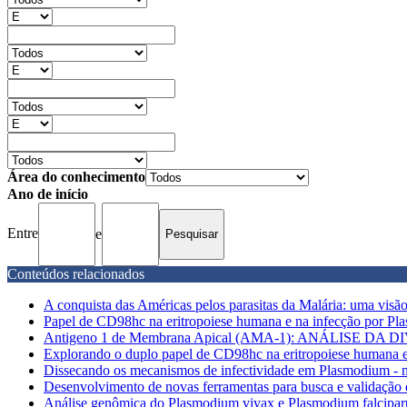
Área do conhecimento
Ano de início
Entre
e
Conteúdos relacionados
A conquista das Américas pelos parasitas da Malária: uma vis
Papel de CD98hc na eritropoiese humana e na infecção por P
Antigeno 1 de Membrana Apical (AMA-1): ANÁLISE D
Explorando o duplo papel de CD98hc na eritropoiese humana e
Dissecando os mecanismos de infectividade em Plasmodium - m
Desenvolvimento de novas ferramentas para busca e validação d
Análise genômica do Plasmodium vivax e Plasmodium falciparu