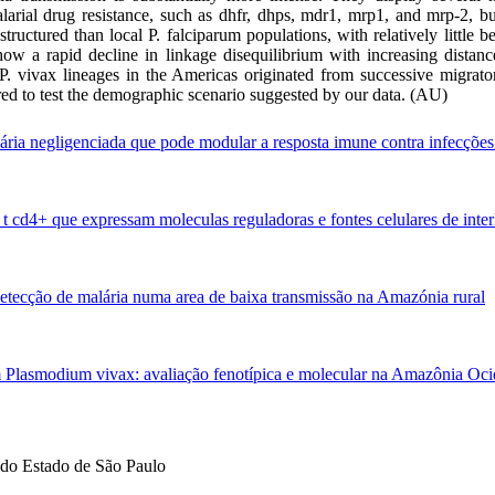
rial drug resistance, such as dhfr, dhps, mdr1, mrp1, and mrp-2, but 
tructured than local P. falciparum populations, with relatively little
ow a rapid decline in linkage disequilibrium with increasing distanc
y P. vivax lineages in the Americas originated from successive migra
red to test the demographic scenario suggested by our data. (AU)
ária negligenciada que pode modular a resposta imune contra infecçõe
s t cd4+ que expressam moleculas reguladoras e fontes celulares de int
tecção de malária numa area de baixa transmissão na Amazónia rural
 Plasmodium vivax: avaliação fenotípica e molecular na Amazônia Ocide
do Estado de São Paulo