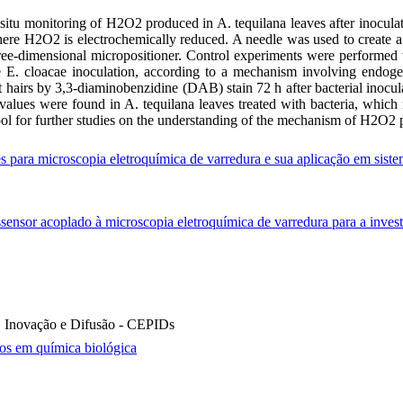
situ monitoring of H2O2 produced in A. tequilana leaves after inoculat
here H2O2 is electrochemically reduced. A needle was used to create a 
ree-dimensional micropositioner. Control experiments were performed wi
e E. cloacae inoculation, according to a mechanism involving endogen
 hairs by 3,3-diaminobenzidine (DAB) stain 72 h after bacterial inocul
alues were found in A. tequilana leaves treated with bacteria, which 
ol for further studies on the understanding of the mechanism of H2O2 
 para microscopia eletroquímica de varredura e sua aplicação em sistema
nsor acoplado à microscopia eletroquímica de varredura para a investi
a, Inovação e Difusão - CEPIDs
dos em química biológica