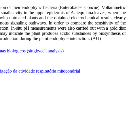
ion of their endophytic bacteria (Enterobacter cloacae). Voltammetric
small cavity in the upper epidermis of A. tequilana leaves, where the
th untreated plants and the obtained electrochemical results clearly
ous signaling pathways. In order to compare the sensitivity of the
ation. In-situ pH measurements were also carried out with a gold disc
may indicate the plant produces acidic substances by biosynthesis of
production during the plant-endophyte interaction. (AU)
s biológicos (single-cell analysis)
gação da atividade respiratória mitocondrial