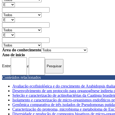
Área do conhecimento
Ano de início
Entre
e
Conteúdos relacionados
Avaliação ecofisiológica e do crescimento de Arabidopsis thalia
Desenvolvimento de um protocolo para organogênese indireta de
Seleção e caracterização de actinobactérias da Caatinga brasilei
Isolamento e caracterização de micro-organismos endofíticos pr
Genômica comparativa de três isolados de Pseudomonas putida d
Caracterização do proteoma, microbioma e metaboloma de Eucal
Diversidade e produção de compostos bioativos de micro-organi