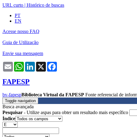
URL curto
|
Histórico de buscas
PT
EN
Acesse nosso FAQ
Guia de Utilização
Envie sua mensagem
Email
WhatsApp
LinkedIn
X
Facebook
FAPESP
bv-fapesp
Biblioteca Virtual da FAPESP
Fonte referencial de info
Toggle navigation
Busca avançada
Pesquisar
- Utilize aspas para obter um resultado mais específico
Índice