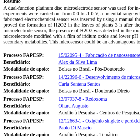
Resumo
A dual-function platinum disc microelectrode sensor was used for in-
experiments were carried out from 0.0 to -1.0 V, a potential range w
fabricated electrochemical sensor was inserted by using a manual th
proved the formation of H2O2 in the leaves of plants 3 h after th
microelectrode sensor, the presence of H2O2 was detected in the root
microelectrode modified with a film of iridium oxide and lower pH v
secondary metabolites. This microsensor could be an advantageous to
Processo FAPESP:
15/02095-4 - Fabricação de nanossensores
Beneficiário:
Alex da Silva Lima
Modalidade de apoio:
Bolsas no Brasil - Pós-Doutorado
Processo FAPESP:
14/22396-6 - Desenvolvimento de microsse
Beneficiário:
Carla Santana Santos
Modalidade de apoio:
Bolsas no Brasil - Doutorado Direto
Processo FAPESP:
13/07937-8 - Redoxoma
Beneficiário:
Ohara Augusto
Modalidade de apoio:
Auxílio à Pesquisa - Centros de Pesquis
Processo FAPESP:
12/12663-1 - Oxigênio singlete e peróxi
Beneficiário:
Paolo Di Mascio
Modalidade de apoio:
Auxílio à Pesquisa - Temático