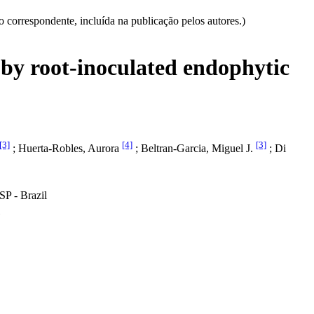
correspondente, incluída na publicação pelos autores.)
by root-inoculated endophytic
[3]
[4]
[3]
; Huerta-Robles, Aurora
; Beltran-Garcia, Miguel J.
; Di
P - Brazil