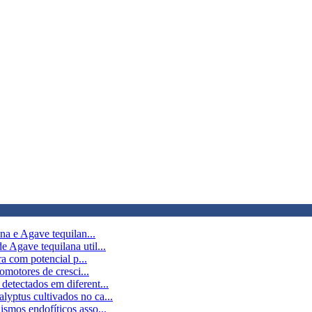
na e Agave tequilan...
 Agave tequilana util...
ra com potencial p...
omotores de cresci...
etectados em diferent...
yptus cultivados no ca...
smos endofíticos asso...