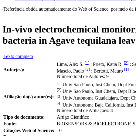
(Referência obtida automaticamente do Web of Science, por meio da 
In-vivo electrochemical monito
bacteria in Agave tequilana leav
Texto completo
[1]
[2]
Lima, Alex S.
; Prieto, Katia R.
; S
Autor(es):
[2]
[1]
Mascio, Paolo
; Bertotti, Mauro
Número total de Autores: 9
[1]
Univ Sao Paulo, Inst Chem, Dept Fun
[2]
Univ Sao Paulo, Inst Chem, Dept Bioc
Afiliação do(s) autor(es):
[3]
Univ Autonoma Guadalajara, Dept Che
[4]
Univ Autonoma Baja California, Inst 
Número total de Afiliações: 4
Tipo de documento:
Artigo Científico
Fonte:
BIOSENSORS & BIOELECTRONICS; v. 9
Citações Web of Science:
10