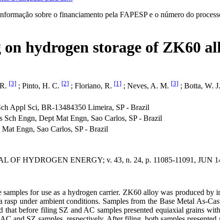
informação sobre o financiamento pela FAPESP e o número do processo 
ing on hydrogen storage of ZK60 al
[3]
[2]
[1]
[3]
 R.
; Pinto, H. C.
; Floriano, R.
; Neves, A. M.
; Botta, W. J
ch Appl Sci, BR-13484350 Limeira, SP - Brazil
 Sch Engn, Dept Mat Engn, Sao Carlos, SP - Brazil
Mat Engn, Sao Carlos, SP - Brazil
F HYDROGEN ENERGY; v. 43, n. 24, p. 11085-11091, JUN 14
ce samples for use as a hydrogen carrier. ZK60 alloy was produced by 
 a rasp under ambient conditions. Samples from the Base Metal As-Cas
howed that before filing SZ and AC samples presented equiaxial grains 
C and SZ samples, respectively. After filing, both samples presented si