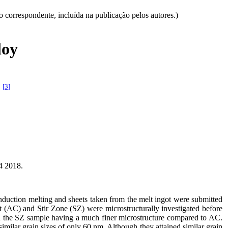
correspondente, incluída na publicação pelos autores.)
loy
[3]
.
 2018.
induction melting and sheets taken from the melt ingot were submitted
t (AC) and Stir Zone (SZ) were microstructurally investigated before
with the SZ sample having a much finer microstructure compared to AC.
milar grain sizes of only 60 nm. Although they attained similar grain