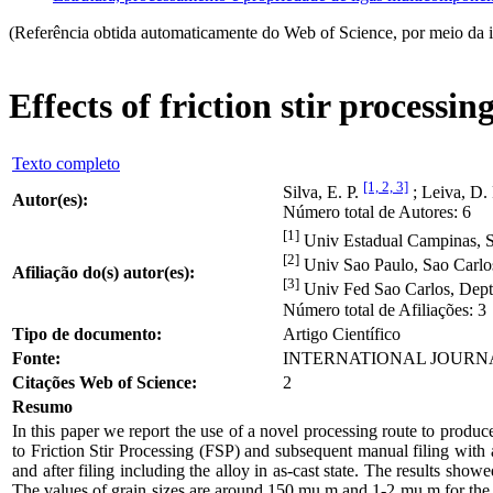
(Referência obtida automaticamente do Web of Science, por meio da 
Effects of friction stir process
Texto completo
[1, 2, 3]
Silva, E. P.
; Leiva, D.
Autor(es):
Número total de Autores: 6
[1]
Univ Estadual Campinas, S
[2]
Univ Sao Paulo, Sao Carlos
Afiliação do(s) autor(es):
[3]
Univ Fed Sao Carlos, Dept 
Número total de Afiliações: 3
Tipo de documento:
Artigo Científico
Fonte:
INTERNATIONAL JOURNAL O
Citações Web of Science:
2
Resumo
In this paper we report the use of a novel processing route to produ
to Friction Stir Processing (FSP) and subsequent manual filing with
and after filing including the alloy in as-cast state. The results s
The values of grain sizes are around 150 mu m and 1-2 mu m for the A