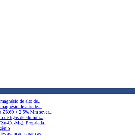
magnésio de alto de...
magnésio de alto de...
ga ZK60 + 2,5% Mm sever...
 de ligas de alumíni...
-(Zn-Cu-Mg). Proprieda...
gênio
es avançadas para as...