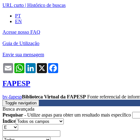
URL curto
|
Histórico de buscas
PT
EN
Acesse nosso FAQ
Guia de Utilização
Envie sua mensagem
Email
WhatsApp
LinkedIn
X
Facebook
FAPESP
bv-fapesp
Biblioteca Virtual da FAPESP
Fonte referencial de info
Toggle navigation
Busca avançada
Pesquisar
- Utilize aspas para obter um resultado mais específico
Índice