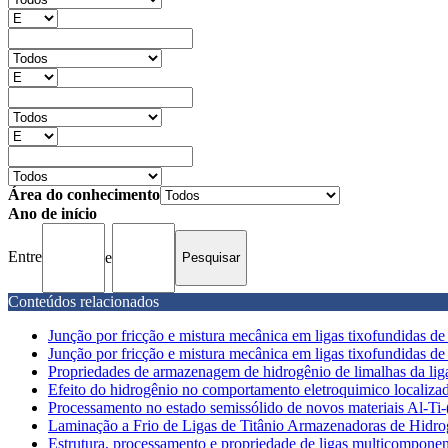
Área do conhecimento
Ano de início
Entre
e
Conteúdos relacionados
Junção por fricção e mistura mecânica em ligas tixofundidas de 
Junção por fricção e mistura mecânica em ligas tixofundidas de 
Propriedades de armazenagem de hidrogênio de limalhas da li
Efeito do hidrogênio no comportamento eletroquimico localizado
Processamento no estado semissólido de novos materiais Al-Ti
Laminação a Frio de Ligas de Titânio Armazenadoras de Hidro
Estrutura, processamento e propriedade de ligas multicomponent