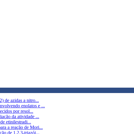
 de azidas a nitro...
nvolvendo enolatos e ...
ecidos por resol...
ação da atividade ...
e etinilestradi...
ara a reação de Mori...
ão de 1,2,3-triazói...