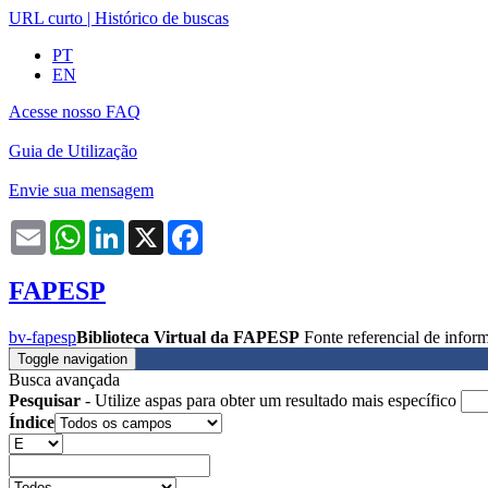
URL curto
|
Histórico de buscas
PT
EN
Acesse nosso FAQ
Guia de Utilização
Envie sua mensagem
Email
WhatsApp
LinkedIn
X
Facebook
FAPESP
bv-fapesp
Biblioteca Virtual da FAPESP
Fonte referencial de info
Toggle navigation
Busca avançada
Pesquisar
- Utilize aspas para obter um resultado mais específico
Índice