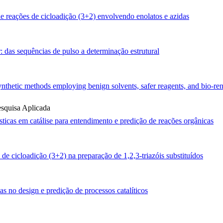
 reações de cicloadição (3+2) envolvendo enolatos e azidas
 das sequências de pulso a determinação estrutural
ynthetic methods employing benign solvents, safer reagents, and bio-r
esquisa Aplicada
sticas em catálise para entendimento e predição de reações orgânicas
de cicloadição (3+2) na preparação de 1,2,3-triazóis substituídos
as no design e predição de processos catalíticos