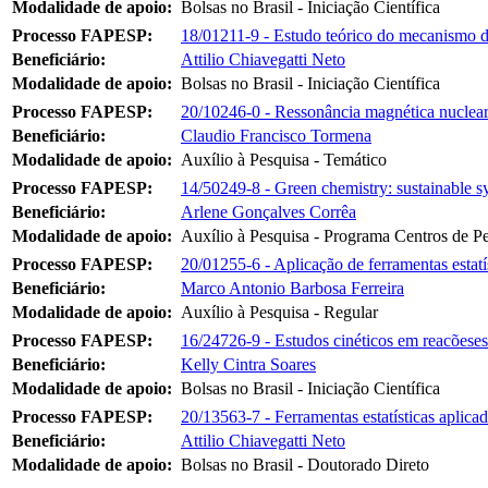
Modalidade de apoio:
Bolsas no Brasil - Iniciação Científica
Processo FAPESP:
18/01211-9 - Estudo teórico do mecanismo de
Beneficiário:
Attilio Chiavegatti Neto
Modalidade de apoio:
Bolsas no Brasil - Iniciação Científica
Processo FAPESP:
20/10246-0 - Ressonância magnética nuclear:
Beneficiário:
Claudio Francisco Tormena
Modalidade de apoio:
Auxílio à Pesquisa - Temático
Processo FAPESP:
14/50249-8 - Green chemistry: sustainable s
Beneficiário:
Arlene Gonçalves Corrêa
Modalidade de apoio:
Auxílio à Pesquisa - Programa Centros de P
Processo FAPESP:
20/01255-6 - Aplicação de ferramentas estatí
Beneficiário:
Marco Antonio Barbosa Ferreira
Modalidade de apoio:
Auxílio à Pesquisa - Regular
Processo FAPESP:
16/24726-9 - Estudos cinéticos em reacõeses 
Beneficiário:
Kelly Cintra Soares
Modalidade de apoio:
Bolsas no Brasil - Iniciação Científica
Processo FAPESP:
20/13563-7 - Ferramentas estatísticas aplicad
Beneficiário:
Attilio Chiavegatti Neto
Modalidade de apoio:
Bolsas no Brasil - Doutorado Direto