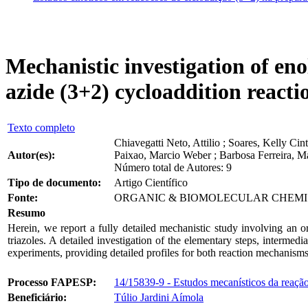
Mechanistic investigation of en
azide (3+2) cycloaddition reactio
Texto completo
Chiavegatti Neto, Attilio ; Soares, Kelly Cin
Autor(es):
Paixao, Marcio Weber ; Barbosa Ferreira, M
Número total de Autores: 9
Tipo de documento:
Artigo Científico
Fonte:
ORGANIC & BIOMOLECULAR CHEMISTRY; 
Resumo
Herein, we report a fully detailed mechanistic study involving an or
triazoles. A detailed investigation of the elementary steps, interme
experiments, providing detailed profiles for both reaction mechanisms.
Processo FAPESP:
14/15839-9 - Estudos mecanísticos da reação 
Beneficiário:
Túlio Jardini Aímola