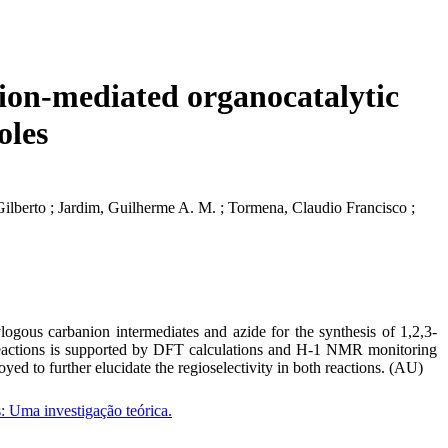
nion-mediated organocatalytic
oles
o Gilberto ; Jardim, Guilherme A. M. ; Tormena, Claudio Francisco ;
ylogous carbanion intermediates and azide for the synthesis of 1,2,3-
ick reactions is supported by DFT calculations and H-1 NMR monitoring
yed to further elucidate the regioselectivity in both reactions. (AU)
s: Uma investigação teórica.