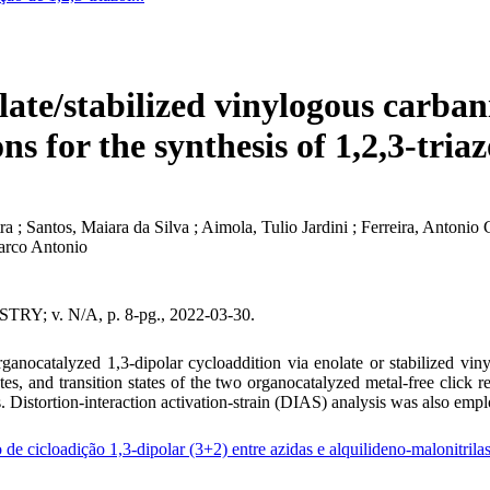
olate/stabilized vinylogous carba
ns for the synthesis of 1,2,3-triaz
tra ; Santos, Maiara da Silva ; Aimola, Tulio Jardini ; Ferreira, Antoni
arco Antonio
v. N/A, p. 8-pg., 2022-03-30.
ganocatalyzed 1,3-dipolar cycloaddition via enolate or stabilized vin
diates, and transition states of the two organocatalyzed metal-free cl
 Distortion-interaction activation-strain (DIAS) analysis was also emplo
de cicloadição 1,3-dipolar (3+2) entre azidas e alquilideno-malonitrila