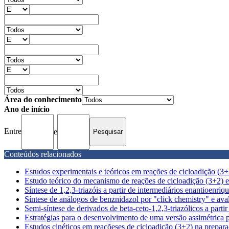
Área do conhecimento
Ano de início
Entre
e
Conteúdos relacionados
Estudos experimentais e teóricos em reações de cicloadição (3+2)
Estudo teórico do mecanismo de reações de cicloadição (3+2) e
Síntese de 1,2,3-triazóis a partir de intermediários enantioenriqu
Síntese de análogos de benznidazol por "click chemistry" e avali
Semi-síntese de derivados de beta-ceto-1,2,3-triazólicos a partir d
Estratégias para o desenvolvimento de uma versão assimétrica p
Estudos cinéticos em reacõeses de cicloadição (3+2) na preparaç