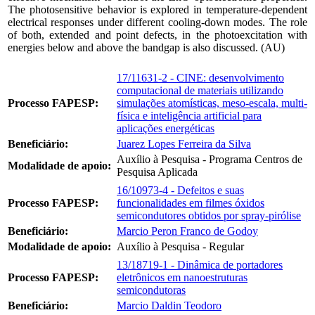
The photosensitive behavior is explored in temperature-dependent
electrical responses under different cooling-down modes. The role
of both, extended and point defects, in the photoexcitation with
energies below and above the bandgap is also discussed. (AU)
17/11631-2 - CINE: desenvolvimento
computacional de materiais utilizando
Processo FAPESP:
simulações atomísticas, meso-escala, multi-
física e inteligência artificial para
aplicações energéticas
Beneficiário:
Juarez Lopes Ferreira da Silva
Auxílio à Pesquisa - Programa Centros de
Modalidade de apoio:
Pesquisa Aplicada
16/10973-4 - Defeitos e suas
Processo FAPESP:
funcionalidades em filmes óxidos
semicondutores obtidos por spray-pirólise
Beneficiário:
Marcio Peron Franco de Godoy
Modalidade de apoio:
Auxílio à Pesquisa - Regular
13/18719-1 - Dinâmica de portadores
Processo FAPESP:
eletrônicos em nanoestruturas
semicondutoras
Beneficiário:
Marcio Daldin Teodoro