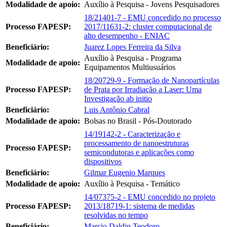
Modalidade de apoio:
Auxílio à Pesquisa - Jovens Pesquisadores
18/21401-7 - EMU concedido no processo
Processo FAPESP:
2017/11631-2: cluster computacional de
alto desempenho - ENIAC
Beneficiário:
Juarez Lopes Ferreira da Silva
Auxílio à Pesquisa - Programa
Modalidade de apoio:
Equipamentos Multiusuários
18/20729-9 - Formação de Nanopartículas
Processo FAPESP:
de Prata por Irradiação a Laser: Uma
Investigação ab initio
Beneficiário:
Luis Antônio Cabral
Modalidade de apoio:
Bolsas no Brasil - Pós-Doutorado
14/19142-2 - Caracterização e
processamento de nanoestruturas
Processo FAPESP:
semicondutoras e aplicações como
dispositivos
Beneficiário:
Gilmar Eugenio Marques
Modalidade de apoio:
Auxílio à Pesquisa - Temático
14/07375-2 - EMU concedido no projeto
Processo FAPESP:
2013/18719-1: sistema de medidas
resolvidas no tempo
Beneficiário:
Marcio Daldin Teodoro