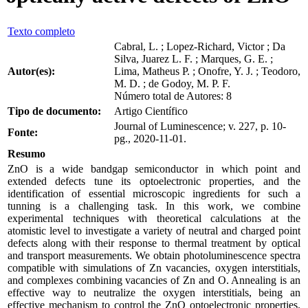
Texto completo
Cabral, L. ; Lopez-Richard, Victor ; Da
Silva, Juarez L. F. ; Marques, G. E. ;
Autor(es):
Lima, Matheus P. ; Onofre, Y. J. ; Teodoro,
M. D. ; de Godoy, M. P. F.
Número total de Autores: 8
Tipo de documento:
Artigo Científico
Journal of Luminescence; v. 227, p. 10-
Fonte:
pg., 2020-11-01.
Resumo
ZnO is a wide bandgap semiconductor in which point and
extended defects tune its optoelectronic properties, and the
identification of essential microscopic ingredients for such a
tunning is a challenging task. In this work, we combine
experimental techniques with theoretical calculations at the
atomistic level to investigate a variety of neutral and charged point
defects along with their response to thermal treatment by optical
and transport measurements. We obtain photoluminescence spectra
compatible with simulations of Zn vacancies, oxygen interstitials,
and complexes combining vacancies of Zn and O. Annealing is an
effective way to neutralize the oxygen interstitials, being an
effective mechanism to control the ZnO optoelectronic properties.