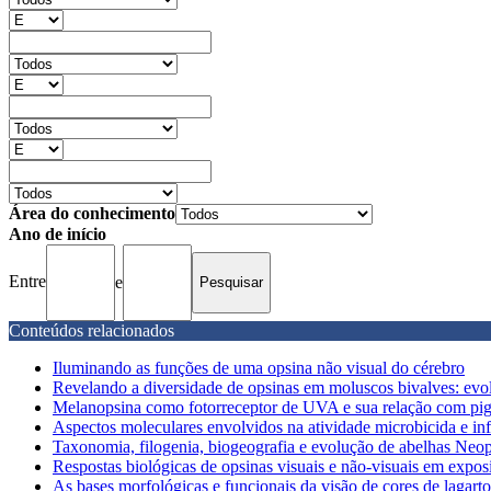
Área do conhecimento
Ano de início
Entre
e
Conteúdos relacionados
Iluminando as funções de uma opsina não visual do cérebro
Revelando a diversidade de opsinas em moluscos bivalves: evol
Melanopsina como fotorreceptor de UVA e sua relação com pi
Aspectos moleculares envolvidos na atividade microbicida e infl
Taxonomia, filogenia, biogeografia e evolução de abelhas Neo
Respostas biológicas de opsinas visuais e não-visuais em exposiç
As bases morfológicas e funcionais da visão de cores de lagartos