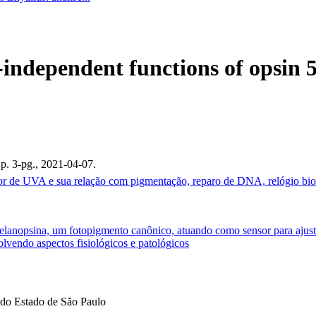
-independent functions of opsin 
 p. 3-pg., 2021-04-07.
or de UVA e sua relação com pigmentação, reparo de DNA, relógio bi
nopsina, um fotopigmento canônico, atuando como sensor para ajuste d
lvendo aspectos fisiológicos e patológicos
do Estado de São Paulo