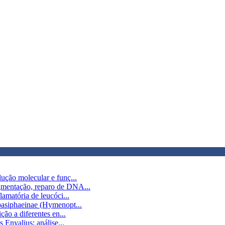
ução molecular e funç...
gmentação, reparo de DNA...
amatória de leucóci...
pasiphaeinae (Hymenopt...
ão a diferentes en...
 Enyalius: análise...