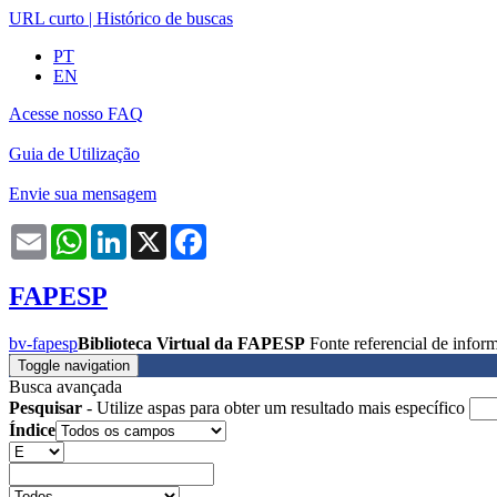
URL curto
|
Histórico de buscas
PT
EN
Acesse nosso FAQ
Guia de Utilização
Envie sua mensagem
Email
WhatsApp
LinkedIn
X
Facebook
FAPESP
bv-fapesp
Biblioteca Virtual da FAPESP
Fonte referencial de info
Toggle navigation
Busca avançada
Pesquisar
- Utilize aspas para obter um resultado mais específico
Índice