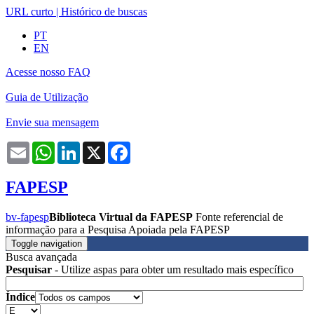
URL curto
|
Histórico de buscas
PT
EN
Acesse nosso FAQ
Guia de Utilização
Envie sua mensagem
Email
WhatsApp
LinkedIn
X
Facebook
FAPESP
bv-fapesp
Biblioteca Virtual da FAPESP
Fonte referencial de
informação para a Pesquisa Apoiada pela FAPESP
Toggle navigation
Busca avançada
Pesquisar
- Utilize aspas para obter um resultado mais específico
Índice