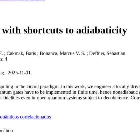
with shortcuts to adiabaticity
F. ; Cakmak, Baris ; Bonanca, Marcus V. S. ; Deffner, Sebastian
s: 4
-pg., 2025-11-01.
puting in the circuit paradigm. In this work, we engineer a locally dr
um gates have to be implemented in finite time, hence nonadiabatic and 
ct fidelities even in open quantum systems subject to decoherence. Cop
 quânticos correlacionados
emático