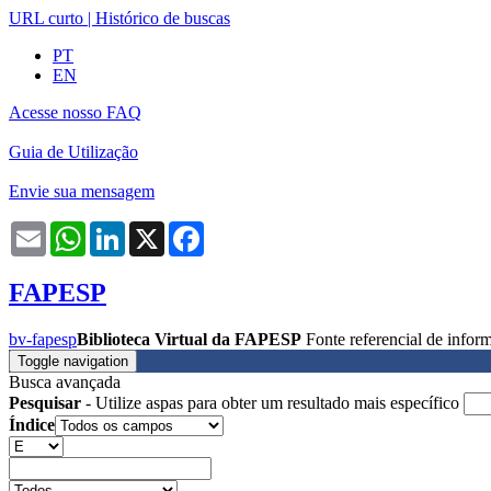
URL curto
|
Histórico de buscas
PT
EN
Acesse nosso FAQ
Guia de Utilização
Envie sua mensagem
Email
WhatsApp
LinkedIn
X
Facebook
FAPESP
bv-fapesp
Biblioteca Virtual da FAPESP
Fonte referencial de info
Toggle navigation
Busca avançada
Pesquisar
- Utilize aspas para obter um resultado mais específico
Índice