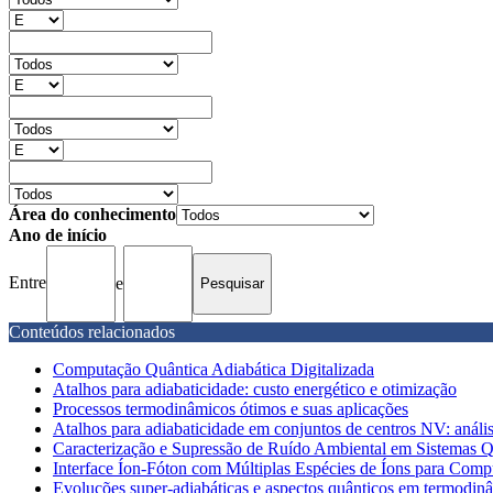
Área do conhecimento
Ano de início
Entre
e
Conteúdos relacionados
Computação Quântica Adiabática Digitalizada
Atalhos para adiabaticidade: custo energético e otimização
Processos termodinâmicos ótimos e suas aplicações
Atalhos para adiabaticidade em conjuntos de centros NV: anális
Caracterização e Supressão de Ruído Ambiental em Sistemas 
Interface Íon-Fóton com Múltiplas Espécies de Íons para Compu
Evoluções super-adiabáticas e aspectos quânticos em termodinâ