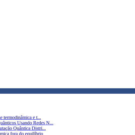
e termodinâmica e t...
Quânticos Usando Redes N...
tação Quântica Distri...
mica fora do equilíbrio