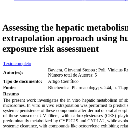
Assessing the hepatic metabolism 
extrapolation approach using h
exposure risk assessment
Texto completo
Baviera, Giovanni Stoppa ; Poli, Vinicius R
Autor(es):
Número total de Autores: 5
Tipo de documento:
Artigo Científico
Fonte:
Biochemical Pharmacology; v. 244, p. 11-pg
Resumo
The present work investigates the in vitro hepatic metabolism of 
microsomes. In vitro-in vivo extrapolation was performed to predict k
systemic persistence of these compounds after dermal or oral absorpt
of these sunscreen UV filters, with carboxylesterases (CES) play
predominantly metabolized by CYP2C19 and CYP1A2, while avobenzo
systemic clearance, with compounds like octocrylene exhibiting relati