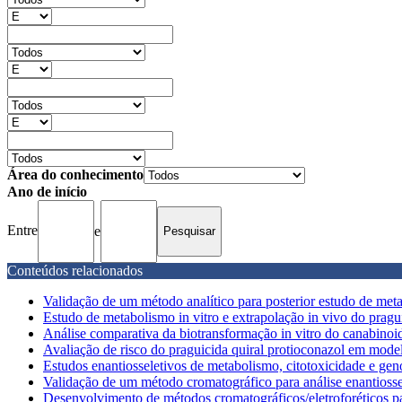
Área do conhecimento
Ano de início
Entre
e
Conteúdos relacionados
Validação de um método analítico para posterior estudo de metab
Estudo de metabolismo in vitro e extrapolação in vivo do pragu
Análise comparativa da biotransformação in vitro do canabinoi
Avaliação de risco do praguicida quiral protioconazol em model
Estudos enantiosseletivos de metabolismo, citotoxicidade e genot
Validação de um método cromatográfico para análise enantiossel
Desenvolvimento de métodos cromatográficos/eletroforéticos par