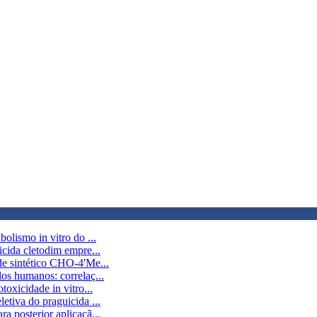
olismo in vitro do ...
icida cletodim empre...
de sintético CHO-4'Me...
os humanos: correlaç...
oxicidade in vitro...
etiva do praguicida ...
a posterior aplicaçã...