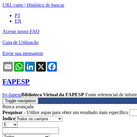
URL curto
|
Histórico de buscas
PT
EN
Acesse nosso FAQ
Guia de Utilização
Envie sua mensagem
Email
WhatsApp
LinkedIn
X
Facebook
FAPESP
bv-fapesp
Biblioteca Virtual da FAPESP
Fonte referencial de info
Toggle navigation
Busca avançada
Pesquisar
- Utilize aspas para obter um resultado mais específico
Índice