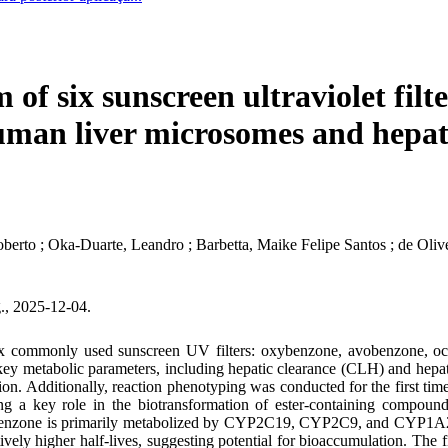
of six sunscreen ultraviolet filte
uman liver microsomes and hepati
oberto ; Oka-Duarte, Leandro ; Barbetta, Maike Felipe Santos ; de Ol
., 2025-12-04.
six commonly used sunscreen UV filters: oxybenzone, avobenzone, octo
ey metabolic parameters, including hepatic clearance (CLH) and hepatic
ion. Additionally, reaction phenotyping was conducted for the first ti
ing a key role in the biotransformation of ester-containing compoun
ne is primarily metabolized by CYP2C19, CYP2C9, and CYP1A2. The r
vely higher half-lives, suggesting potential for bioaccumulation. The f