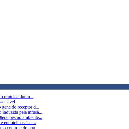
ão proteica duran...
sensível
 gene do receptor d...
induzida pela infusã...
terações no ambiente...
e endotelinas-1 e ...
e o controle do equ...