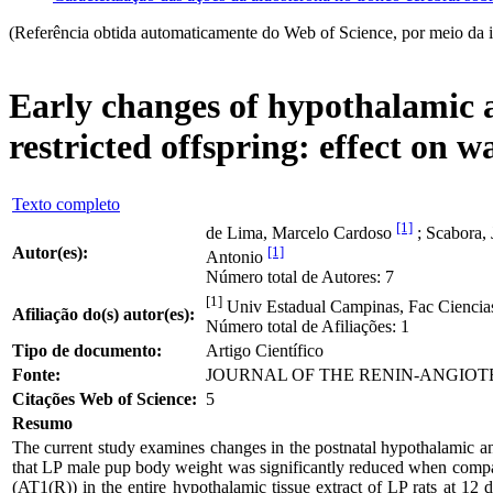
(Referência obtida automaticamente do Web of Science, por meio da 
Early changes of hypothalamic an
restricted offspring: effect on 
Texto completo
[1]
de Lima, Marcelo Cardoso
; Scabora,
Autor(es):
[1]
Antonio
Número total de Autores: 7
[1]
Univ Estadual Campinas, Fac Ciencia
Afiliação do(s) autor(es):
Número total de Afiliações: 1
Tipo de documento:
Artigo Científico
Fonte:
JOURNAL OF THE RENIN-ANGIOTENSI
Citações Web of Science:
5
Resumo
The current study examines changes in the postnatal hypothalamic ang
that LP male pup body weight was significantly reduced when compare
(AT1(R)) in the entire hypothalamic tissue extract of LP rats at 1