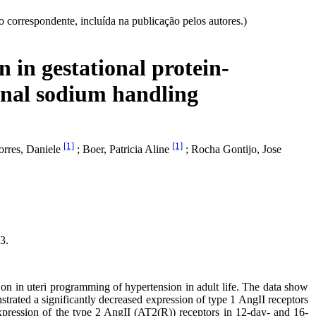
correspondente, incluída na publicação pelos autores.)
 in gestational protein-
renal sodium handling
[1]
[1]
orres, Daniele
; Boer, Patricia Aline
; Rocha Gontijo, Jose
3.
 on in uteri programming of hypertension in adult life. The data show
rated a significantly decreased expression of type 1 AngII receptors
xpression of the type 2 AngII (AT2(R)) receptors in 12-day- and 16-