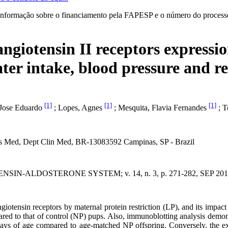
informação sobre o financiamento pela FAPESP e o número do processo 
giotensin II receptors expression
water intake, blood pressure and 
[1]
[1]
[1]
 Jose Eduardo
; Lopes, Agnes
; Mesquita, Flavia Fernandes
; T
s Med, Dept Clin Med, BR-13083592 Campinas, SP - Brazil
N-ALDOSTERONE SYSTEM; v. 14, n. 3, p. 271-282, SEP 201
iotensin receptors by maternal protein restriction (LP), and its impact
d to that of control (NP) pups. Also, immunoblotting analysis demonst
2 days of age compared to age-matched NP offspring. Conversely, the e