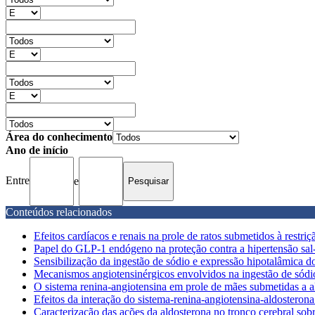
Área do conhecimento
Ano de início
Entre
e
Conteúdos relacionados
Efeitos cardíacos e renais na prole de ratos submetidos à restriç
Papel do GLP-1 endógeno na proteção contra a hipertensão sal-
Sensibilização da ingestão de sódio e expressão hipotalâmica do
Mecanismos angiotensinérgicos envolvidos na ingestão de sódio 
O sistema renina-angiotensina em prole de mães submetidas a al
Efeitos da interação do sistema-renina-angiotensina-aldosterona 
Caracterização das ações da aldosterona no tronco cerebral sobr