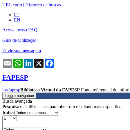
URL curto
|
Histórico de buscas
PT
EN
Acesse nosso FAQ
Guia de Utilização
Envie sua mensagem
Email
WhatsApp
LinkedIn
X
Facebook
FAPESP
bv-fapesp
Biblioteca Virtual da FAPESP
Fonte referencial de info
Toggle navigation
Busca avançada
Pesquisar
- Utilize aspas para obter um resultado mais específico
Índice