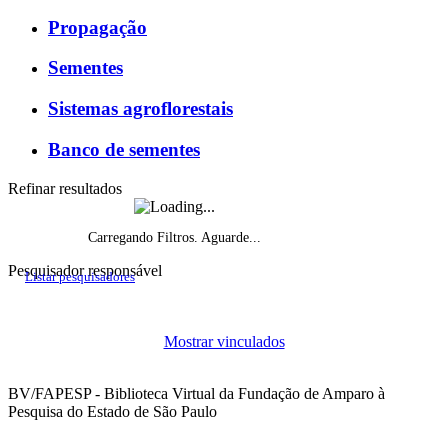
Propagação
Sementes
Sistemas agroflorestais
Banco de sementes
Refinar resultados
Carregando Filtros. Aguarde...
Pesquisador responsável
Listar pesquisadores
Histórico do fomento, por ano de início
Mostrar vinculados
Projetos de pesquisa vigentes por ano
BV/FAPESP - Biblioteca Virtual da Fundação de Amparo à
Pesquisa do Estado de São Paulo