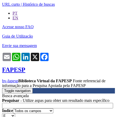
URL curto
|
Histórico de buscas
PT
EN
Acesse nosso FAQ
Guia de Utilização
Envie sua mensagem
Email
WhatsApp
LinkedIn
X
Facebook
FAPESP
bv-fapesp
Biblioteca Virtual da FAPESP
Fonte referencial de
informação para a Pesquisa Apoiada pela FAPESP
Toggle navigation
Busca avançada
Pesquisar
- Utilize aspas para obter um resultado mais específico
Índice