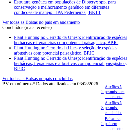
Estrutura genética em populações de Dipteryx spp. para
conservação e melhoramento genético em diferentes
condições de manejo - IPA Pederneiras., BP.TT
Ver todas as Bolsas no país em andamento
Concluídos (mais recentes)
Plant Hunting no Cerrado da Unesp: identificação de espécies
herbáceas e trepadeiras com potencial paisagístico, BP.IC
Plant Hunting no Cerrado da Unesp: seleção de espécies
arbustivas com potencial paisagístico, BP.IC
Plant Hunting no Cerrado da Unesp: identificação de espécies
herbáceas, trepadeiras e arbustivas com potencial paisagístico,
BP.IC
Ver todas as Bolsas no país concluídas
BV em números
* Dados atualizados em 03/08/2026
Auxílios à
2
pesquisa em
andamento
Auxílios à
8
pesquisa
concluídos
Bolsas no
5
país em
andamento