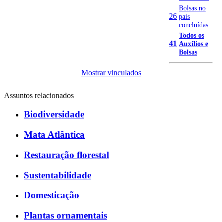
Bolsas no
26
país
concluídas
Todos os
41
Auxílios e
Bolsas
Mostrar vinculados
Assuntos relacionados
Biodiversidade
Mata Atlântica
Restauração florestal
Sustentabilidade
Domesticação
Plantas ornamentais