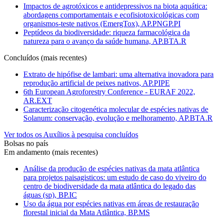
Impactos de agrotóxicos e antidepressivos na biota aquática:
abordagens comportamentais e ecofisiotoxicológicas com
organismos-teste nativos (EmergTox), AP.PNGP.PI
Peptídeos da biodiversidade: riqueza farmacológica da
natureza para o avanço da saúde humana, AP.BTA.R
Concluídos (mais recentes)
Extrato de hipófise de lambari: uma alternativa inovadora para
reprodução artificial de peixes nativos, AP.PIPE
6th European Agroforestry Conference - EURAF 2022,
AR.EXT
Caracterização citogenética molecular de espécies nativas de
Solanum: conservação, evolução e melhoramento, AP.BTA.R
Ver todos os Auxílios à pesquisa concluídos
Bolsas no país
Em andamento (mais recentes)
Análise da produção de espécies nativas da mata atlântica
para projetos paisagisticos: um estudo de caso do viveiro do
centro de biodiversidade da mata atlântica do legado das
águas (sp), BP.IC
Uso da água por espécies nativas em áreas de restauração
florestal inicial da Mata Atlântica, BP.MS