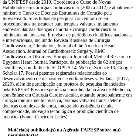
da UNIFESP desde 2010. Coordenou o Curso de Novas
Habilidades em Cirurgia Cardiovascular (2006 a 2012) e atualmente
ministra o Curso de Doenças Estruturais do Coração pela
InovaHealth. Suas linhas de pesquisa concentram-se em
procedimentos transcateter para terapias valvares, tratamento
endovascular das doenças da aorta e cirurgia cardiovascular
minimamente invasiva. É revisor de periódicos científicos nacionais
e internacionais, incluindo Revista Brasileira de Cirurgia
Cardiovascular, Circulation, Journal of the American Heart
Association, Journal of Cardiothoracic Surgery, BMC
Cardiovascular Disorders, European Journal of Medical Research e
Egyptian Heart Journal. Participou da publicação de 62 artigos
científicos, com Índice h: SCOPUS 14; Web of Science 13; Google
Scholar 17. Possui patentes registradas relacionadas ao
desenvolvimento de dispositivos e endopróteses valvuladas (2017,
2020), além de participação em projetos de pesquisa financiados
pela FAPESP. Possui experiência consolidada na área de Medicina,
com ênfase em Cirurgia Cardiovascular, atuando principalmente em
cirurgia minimamente invasiva, terapias valvares transcateter e
doenças complexas da aorta, integrando assistência de alta
complexidade, inovação tecnológica e produção científica de
impacto. (Fonte: Currículo Lattes)
Matéria(s) publicada(s) na Agência FAPESP sobre o(a)
pesquisador(a)