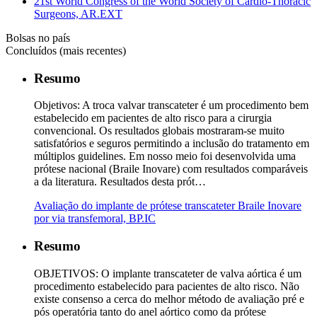
21st World Congress of the World Society of Cardio-Thoracic
Surgeons, AR.EXT
Bolsas no país
Concluídos (mais recentes)
Resumo
Objetivos: A troca valvar transcateter é um procedimento bem
estabelecido em pacientes de alto risco para a cirurgia
convencional. Os resultados globais mostraram-se muito
satisfatórios e seguros permitindo a inclusão do tratamento em
múltiplos guidelines. Em nosso meio foi desenvolvida uma
prótese nacional (Braile Inovare) com resultados comparáveis
a da literatura. Resultados desta prót…
Avaliação do implante de prótese transcateter Braile Inovare
por via transfemoral, BP.IC
Resumo
OBJETIVOS: O implante transcateter de valva aórtica é um
procedimento estabelecido para pacientes de alto risco. Não
existe consenso a cerca do melhor método de avaliação pré e
pós operatória tanto do anel aórtico como da prótese