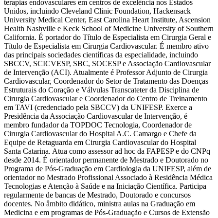
terapias endovasculares em centros de excelência nos Estados
Unidos, incluindo Cleveland Clinic Foundation, Hackensack
University Medical Center, East Carolina Heart Institute, Ascension
Health Nashville e Keck School of Medicine University of Southern
California. É portador do Título de Especialista em Cirurgia Geral e
Título de Especialista em Cirurgia Cardiovascular. É membro ativo
das principais sociedades científicas da especialidade, incluindo
SBCCV, SCICVESP, SBC, SOCESP e Associação Cardiovascular
de Intervenção (ACI). Atualmente é Professor Adjunto de Cirurgia
Cardiovascular, Coordenador do Setor de Tratamento das Doenças
Estruturais do Coração e Válvulas Transcateter da Disciplina de
Cirurgia Cardiovascular e Coordenador do Centro de Treinamento
em TAVI (credenciado pela SBCCV) da UNIFESP. Exerce a
Presidência da Associação Cardiovascular de Intervenção, é
membro fundador da TOPDOC Tecnologia, Coordenador de
Cirurgia Cardiovascular do Hospital A.C. Camargo e Chefe da
Equipe de Retaguarda em Cirurgia Cardiovascular do Hospital
Santa Catarina. Atua como assessor ad hoc da FAPESP e do CNPq
desde 2014. É orientador permanente de Mestrado e Doutorado no
Programa de Pós-Graduação em Cardiologia da UNIFESP, além de
orientador no Mestrado Profissional Associado à Residência Médica
Tecnologias e Atenção à Saúde e na Iniciação Científica. Participa
regularmente de bancas de Mestrado, Doutorado e concursos
docentes. No âmbito didático, ministra aulas na Graduação em
Medicina e em programas de Pós-Graduação e Cursos de Extensão