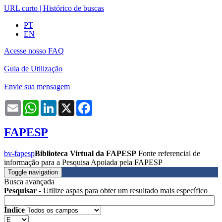
URL curto
|
Histórico de buscas
PT
EN
Acesse nosso FAQ
Guia de Utilização
Envie sua mensagem
Email
WhatsApp
LinkedIn
X
Facebook
FAPESP
bv-fapesp
Biblioteca Virtual da FAPESP
Fonte referencial de
informação para a Pesquisa Apoiada pela FAPESP
Toggle navigation
Busca avançada
Pesquisar
- Utilize aspas para obter um resultado mais específico
Índice