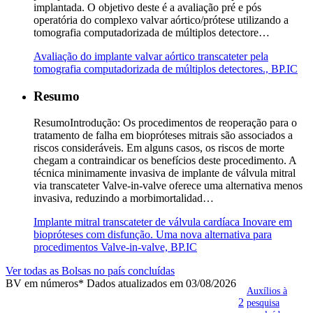
implantada. O objetivo deste é a avaliação pré e pós
operatória do complexo valvar aórtico/prótese utilizando a
tomografia computadorizada de múltiplos detectore…
Avaliação do implante valvar aórtico transcateter pela
tomografia computadorizada de múltiplos detectores., BP.IC
Resumo
ResumoIntrodução: Os procedimentos de reoperação para o
tratamento de falha em biopróteses mitrais são associados a
riscos consideráveis. Em alguns casos, os riscos de morte
chegam a contraindicar os benefícios deste procedimento. A
técnica minimamente invasiva de implante de válvula mitral
via transcateter Valve-in-valve oferece uma alternativa menos
invasiva, reduzindo a morbimortalidad…
Implante mitral transcateter de válvula cardíaca Inovare em
biopróteses com disfunção. Uma nova alternativa para
procedimentos Valve-in-valve, BP.IC
Ver todas as Bolsas no país concluídas
BV em números
* Dados atualizados em 03/08/2026
Auxílios à
2
pesquisa