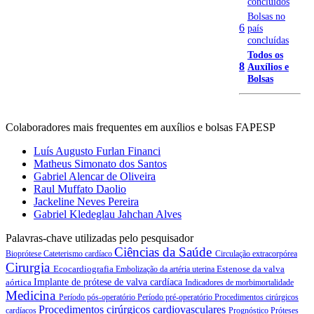
concluídos
Bolsas no
6
país
concluídas
Todos os
8
Auxílios e
Bolsas
Colaboradores mais frequentes em auxílios e bolsas FAPESP
Luís Augusto Furlan Financi
Matheus Simonato dos Santos
Gabriel Alencar de Oliveira
Raul Muffato Daolio
Jackeline Neves Pereira
Gabriel Kledeglau Jahchan Alves
Palavras-chave utilizadas pelo pesquisador
Ciências da Saúde
Bioprótese
Cateterismo cardíaco
Circulação extracorpórea
Cirurgia
Ecocardiografia
Estenose da valva
Embolização da artéria uterina
aórtica
Implante de prótese de valva cardíaca
Indicadores de morbimortalidade
Medicina
Período pós-operatório
Período pré-operatório
Procedimentos cirúrgicos
Procedimentos cirúrgicos cardiovasculares
cardíacos
Prognóstico
Próteses