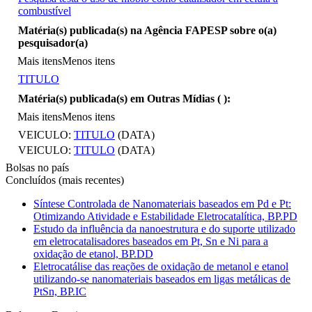
combustível
Mais itens
Matéria(s) publicada(s) na Agência FAPESP sobre o(a)
pesquisador(a)
Mais itens
Menos itens
TITULO
Matéria(s) publicada(s) em Outras Mídias (
):
Mais itens
Menos itens
VEICULO:
TITULO
(DATA)
VEICULO:
TITULO
(DATA)
Bolsas no país
Concluídos (mais recentes)
Síntese Controlada de Nanomateriais baseados em Pd e Pt:
Otimizando Atividade e Estabilidade Eletrocatalítica, BP.PD
Estudo da influência da nanoestrutura e do suporte utilizado
em eletrocatalisadores baseados em Pt, Sn e Ni para a
oxidação de etanol, BP.DD
Eletrocatálise das reações de oxidação de metanol e etanol
utilizando-se nanomateriais baseados em ligas metálicas de
PtSn, BP.IC