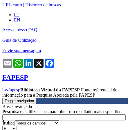
URL curto
|
Histórico de buscas
PT
EN
Acesse nosso FAQ
Guia de Utilização
Envie sua mensagem
Email
WhatsApp
LinkedIn
X
Facebook
FAPESP
bv-fapesp
Biblioteca Virtual da FAPESP
Fonte referencial de
informação para a Pesquisa Apoiada pela FAPESP
Toggle navigation
Busca avançada
Pesquisar
- Utilize aspas para obter um resultado mais específico
Índice