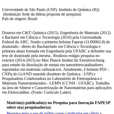
Universidade de São Paulo (USP). Instituto de Química (IQ)
(Instituição Sede da última proposta de pesquisa)
País de origem: Brasil
Doutora em C&T/ Química (2015), Engenheira de Materiais (2012)
e Bacharel em Ciência e Tecnologia (2010) pela Universidade
Federal do ABC. Sendo a primeira bolsista Fapesp (11/00002-8) de
doutorado - direto do Bacharelado em Ciência e Tecnologia e
primeira aluna formada em Engenharia pela UFABC a defender sua
tese de doutorado pela mesma.. Realizou estágio pesquisa no
exterior (2014-2015) no Max Planck Institut für Eisenforschung
para estudo da dissolução de metais em nanoeletrocatalisadores
suportados em materiais carbonáceos. Atualmente, é bolsista PDJ -
CNPq do GrAND nanolab (Instituto de Química - USP) e
Pesquisadora Colaboradora no Laboratório de Eletroquímica e
Materiais Nanoestruturados - LEMN (CCNH - UFABC). Trabalha
na área de Síntese e Caracterização de Nanomaterias para aplicações
em Eletrocatálise. (Fonte: Currículo Lattes)
Matéria(s) publicada(s) no Pesquisa para Inovação FAPESP
sobre o(a) pesquisador(a):
Pesquisa testa o uso de nióbio como catalisador em célula a