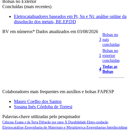
Bolsas no Exterior
Concluídas (mais recentes)
Eletrocatalisadores baseados em Pt, Sn e Ni: análise online da
dissolução dos metais, BE.EP.DD
BV em números
* Dados atualizados em 03/08/2026
Bolsas no
3
país
concluídas
Bolsas no
1
exterior
concluídas
Todas as
4
Bolsas
Colaboradores mais frequentes em auxílios e bolsas FAPESP
Mauro Coelho dos Santos
Susana Inés Córdoba de Torresi
Palavras-chave utilizadas pelo pesquisador
Ciências Exatas e da Terra
Difração por raios X
Durabilidade
Eletro-oxidação
Eletrocatálise
Engenharia de Materiais e Metalúrgica
Engenharias
Interdisciplinar